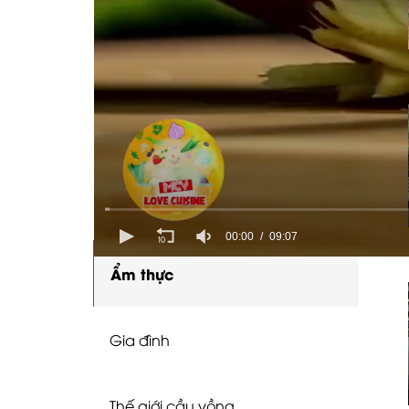
Videos
Giải trí
Chuyện hậu trường
Showbiz
00:00
09:07
Ẩm thực
Gia đình
Thế giới cầu vồng