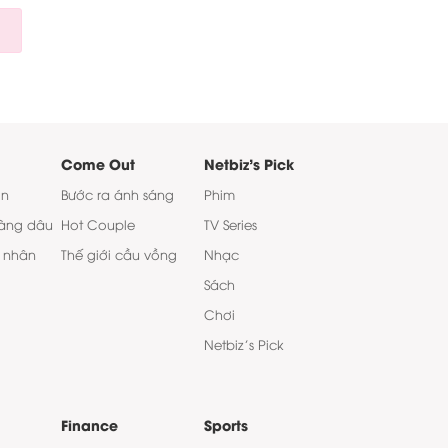
Come Out
Netbiz's Pick
on
Bước ra ánh sáng
Phim
àng dâu
Hot Couple
TV Series
 nhân
Thế giới cầu vồng
Nhạc
Sách
Chơi
Netbiz’s Pick
Finance
Sports