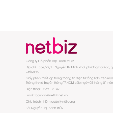
Công ty Cổ phần Tập Đoàn MCV
Địa chỉ: 18bis/22/11 Nguyễn Thị Minh Khai, phường Đa Kao, 
Chí Minh.
Giấy phép thiết lập trang thông tin điện tử tổng hợp trên mạ
Thông tin và Truyền thông TP.HCM cấp ngày 05 tháng 01 nă
Điện thoại: 0839105142
Email: toasoan@netbiz.net.vn
Chịu trách nhiệm quản lý nội dung
Bà: Nguyễn Thị Thanh Thủy