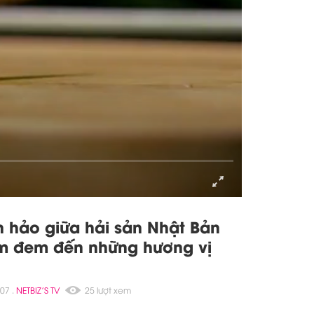
2 20:30 .
ẨM THỰC
26 lượt xem
n món lạ Hoàng Mèo khiến siêu
ền linh trầm trồ
30 .
ẨM THỰC
24 lượt xem
n hảo giữa hải sản Nhật Bản
m đem đến những hương vị
07 .
NETBIZ'S TV
25 lượt xem