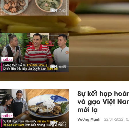
Ẩm Thực Mẹ Làm
09/08/202
7:43
Trổ tài chế biế
đầu bếp lẫn quy
Vương Mạnh
22/01/2022 10:
6:45
Sự kết hợp hoà
và gạo Việt Na
mới lạ
Vương Mạnh
22/01/2022 10:
6:29