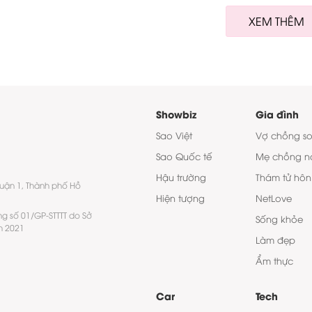
XEM THÊM
Showbiz
Gia đình
Sao Việt
Vợ chồng s
Sao Quốc tế
Mẹ chồng n
Hậu trường
Thám tử hôn
quận 1, Thành phố Hồ
Hiện tượng
NetLove
ng số 01/GP-STTTT do Sở
Sống khỏe
m 2021
Làm đẹp
Ẩm thực
Car
Tech