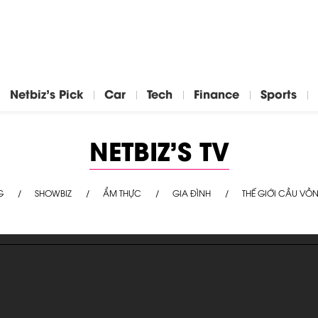
Netbiz's Pick
Car
Tech
Finance
Sports
NETBIZ'S TV
G
SHOWBIZ
ẨM THỰC
GIA ĐÌNH
THẾ GIỚI CẦU VỒ