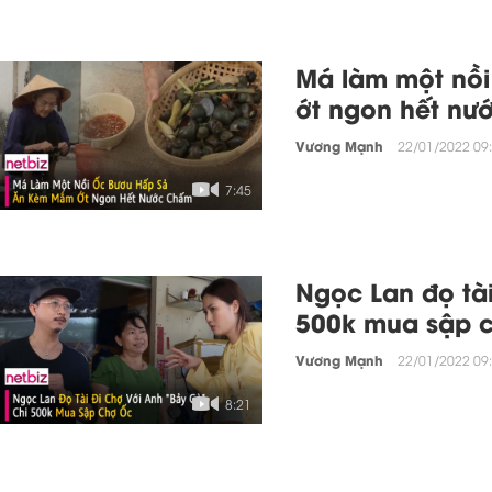
Má làm một nồ
ớt ngon hết nư
Vương Mạnh
22/01/2022 09:
7:45
Ngọc Lan đọ tài
500k mua sập 
Vương Mạnh
22/01/2022 09:
8:21