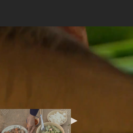
 xoài xanh chua chua mặn 
ị giác của các bạn sẽ được "thức tỉnh" hoàn toàn đấy
Bữa cơm đơn sơ
má, đạm bạc nh
hương