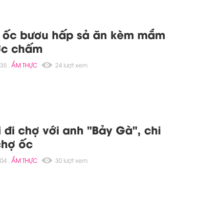
i ốc bươu hấp sả ăn kèm mắm
ớc chấm
35 .
ẨM THỰC
24 lượt xem
 đi chợ với anh "Bảy Gà", chi
chợ ốc
04 .
ẨM THỰC
30 lượt xem