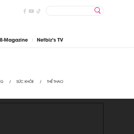
E-Magazine
Netbiz's TV
NG
SỨC KHỎE
THỂ THAO