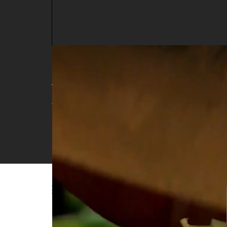
Gỏi cá lóc trộn với
25
lượt xem
| 22/01/2022 11:40
Với vị chua chua và mặn mặn của món gỏi này, v
Danh sách phát