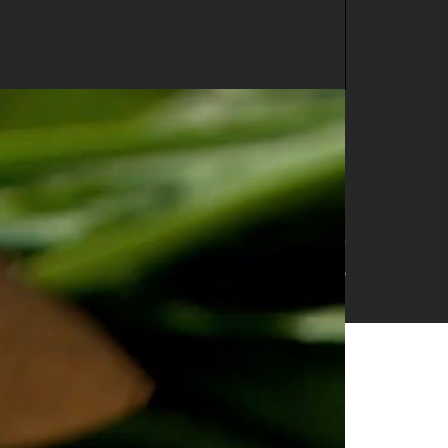
mặn ăn vào khó quên
Thực hiện Vương Mạnh
Nguồn Love Cuisine
 với canh đu đủ nấu tép của
ưng tràn ngập tình quê