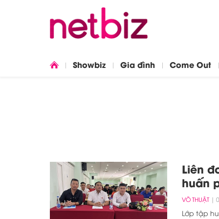
Showbiz
Gia đình
Come Out
Liên đ
huấn 
VÕ THUẬT
Lớp tập h