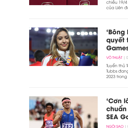
chiều 19/4
của Liên 
‘Bông
quyết 
Games
VÕ THUẬT
Tuyển thủ
Tubbs đang
2023 trong 
‘Cơn l
chuẩn 
SEA G
NGÔI SAO