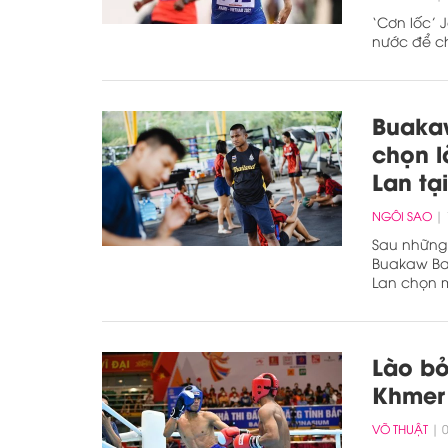
‘Cơn lốc’ 
nước để c
Buaka
chọn l
Lan tạ
NGÔI SAO
Sau những 
Buakaw Ban
Lan chọn m
Lào b
Khmer
VÕ THUẬT