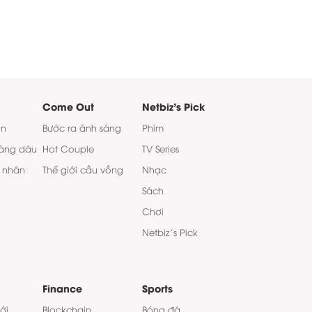
Come Out
Netbiz's Pick
on
Bước ra ánh sáng
Phim
àng dâu
Hot Couple
TV Series
 nhân
Thế giới cầu vồng
Nhạc
Sách
Chơi
Netbiz’s Pick
Finance
Sports
ới
Blockchain
Bóng đá