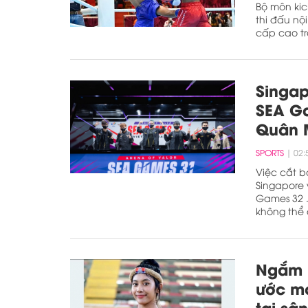
Bộ môn kic
thi đấu nộ
cấp cao t
Singap
SEA Ga
Quân 
SPORTS
02:
Việc cắt b
Singapore 
Games 32 .
không thể 
Ngắm n
ước m
tại sâ