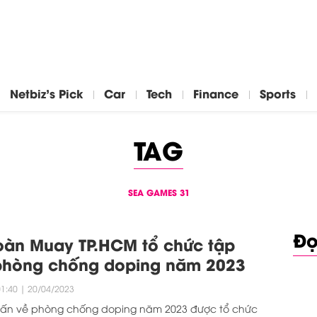
Netbiz's Pick
Car
Tech
Finance
Sports
TAG
SEA GAMES 31
Đọ
oàn Muay TP.HCM tổ chức tập
phòng chống doping năm 2023
01:40
|
20/04/2023
uấn về phòng chống doping năm 2023 được tổ chức