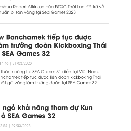
Joshua Robert Atkinson của ĐTQG Thái Lan đã trở về
huẩn bị săn vàng tại Sea Games 2023
w Banchamek tiếp tục được
àm trưởng đoàn Kickboxing Thái
i SEA Games 32
14:46
|
31/03/2023
thành công tại SEA Games 31 diễn tại Việt Nam,
chamek tiếp tục được liên đoàn kickboxing Thái
ặt gửi vàng làm trưởng đoàn tại SEA Games 32
ỏ ngỏ khả năng tham dự Kun
 ở SEA Games 32
02:54
|
29/03/2023