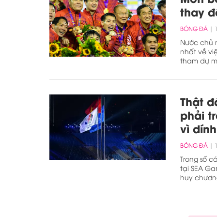
thay đ
BÓNG ĐÁ
Nước chủ 
nhất về vi
tham dự m
Thật đ
phải t
vì dín
BÓNG ĐÁ
Trong số c
tại SEA Ga
huy chươn