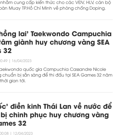
 nhằm cung cấp kiến thức cho các VĐV, HLV, cán bộ
đoàn Muay TP.Hồ Chí Minh về phòng chống Doping.
 hồng lai’ Taekwondo Campuchia
tâm giành huy chương vàng SEA
 32
00:49
|
16/04/2023
 Taekwondo quốc gia Campuchia Cassandre Nicole
 chuẩn bị sẵn sàng để thi đấu tại SEA Games 32 năm
thời gian tới.
ốc’ điền kinh Thái Lan về nước để
bị chinh phục huy chương vàng
ames 32
00:08
|
12/04/2023