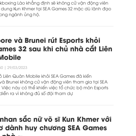
kboxing Lào khẳng định sẽ không cử vận động viên
i dung Kun Khmer tại SEA Games 32 mặc dù lãnh đạo
rong ngành ủng hộ.
ore và Brunei rút Esports khỏi
mes 32 sau khi chủ nhà cắt Liên
Mobile
50
|
29/03/2023
ỏ Liên Quân Mobile khỏi SEA Games đã kiến
và Brunei không cử vận động viên tham gia tại SEA
 Việc này có thể khiến việc tổ chức bộ môn Esports
diễn ra vì không đủ số đội tham dự
han sắc nữ võ sĩ Kun Khmer với
ơ dành huy chương SEA Games
n nhà