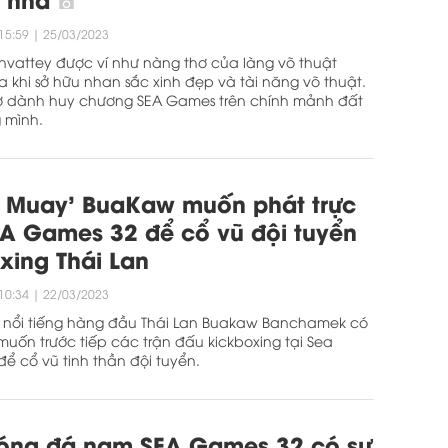
15:59
|
25/03/2023
vattey được ví như nàng thơ của làng võ thuật
khi sở hữu nhan sắc xinh đẹp và tài năng võ thuật.
ơ dành huy chương SEA Games trên chính mảnh đất
 mình.
h Muay’ BuaKaw muốn phát trực
EA Games 32 để cổ vũ đội tuyển
xing Thái Lan
10:34
|
22/03/2023
y nổi tiếng hàng đầu Thái Lan Buakaw Banchamek có
muốn trước tiếp các trận đấu kickboxing tại Sea
ể cổ vũ tinh thần đội tuyển.
óng đá nam SEA Games 32 có sự