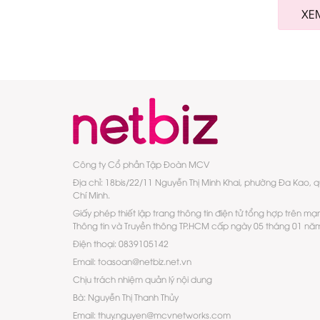
XE
Công ty Cổ phần Tập Đoàn MCV
Địa chỉ: 18bis/22/11 Nguyễn Thị Minh Khai, phường Đa Kao, 
Chí Minh.
Giấy phép thiết lập trang thông tin điện tử tổng hợp trên mạ
Thông tin và Truyền thông TP.HCM cấp ngày 05 tháng 01 nă
Điện thoại: 0839105142
Email: toasoan@netbiz.net.vn
Chịu trách nhiệm quản lý nội dung
Bà: Nguyễn Thị Thanh Thủy
Email: thuy.nguyen@mcvnetworks.com