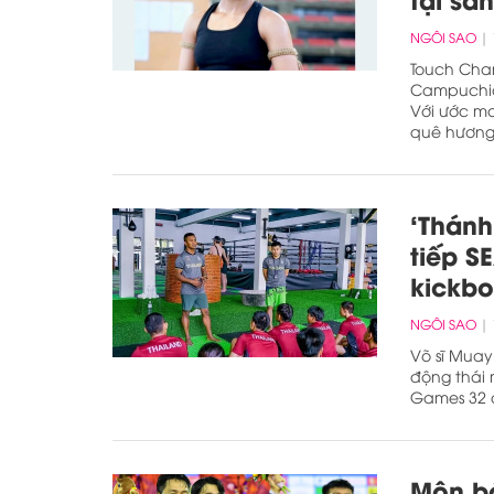
NGÔI SAO
Touch Chan
Campuchia 
Với ước m
quê hương
‘Thán
tiếp S
kickbo
NGÔI SAO
Võ sĩ Mua
động thái 
Games 32 đ
Môn b