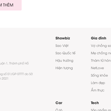
M THÊM
Showbiz
Gia đình
Sao Việt
Vợ chồng s
Sao Quốc tế
Mẹ chồng n
Hậu trường
Thám tử hôn
quận 1, Thành phố Hồ
Hiện tượng
NetLove
ng số 01/GP-STTTT do Sở
Sống khỏe
m 2021
Làm đẹp
Ẩm thực
Car
Tech
Ô tô
Sản phẩm m