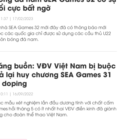
ổi cực bất ngờ
11:37
|
17/02/2023
nhà SEA Games 32 mới đây đã có thông báo mới
ệc các quốc gia chỉ được sử dụng các cầu thủ U22
ôn bóng đá nam.
áng buồn: VĐV Việt Nam bị buộc
rả lại huy chương SEA Games 31
h doping
10:11
|
16/09/2022
ác mẫu xét nghiệm lần đầu dương tính với chất cấm
mes hồi tháng 5 có ít nhất hai VĐV điền kinh đã giành
g cho đoàn thể thao Việt Nam.