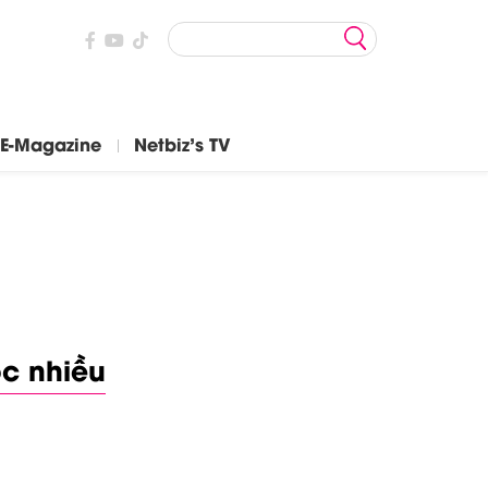
E-Magazine
Netbiz's TV
c nhiều