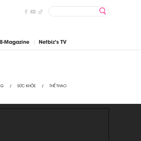
E-Magazine
Netbiz's TV
NG
SỨC KHỎE
THỂ THAO