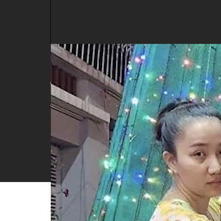
Bà xã Lê Dương Bảo L
thương hại
48
lượt xem
| 03/04/2023 13:59
Mặc bộ đồ giản dị nhưng bà xã Lê Dương Bảo Lâm
Danh sách phát