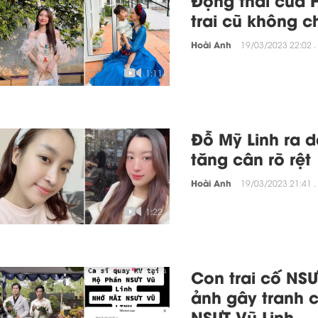
Động thái của H
trai cũ không c
Hoài Anh
19/03/2023 22:02 .
1:11
Đỗ Mỹ Linh ra d
tăng cân rõ rệt
Hoài Anh
19/03/2023 21:41 .
1:22
Con trai cố NSƯ
ảnh gây tranh 
NSƯT Vũ Linh