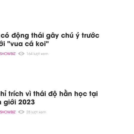
có động thái gây chú ý trước
ới "vua cá koi"
SHOWBIZ
164 lượt xem
ỉ trích vì thái độ hằn học tại
 giới 2023
SHOWBIZ
28 lượt xem