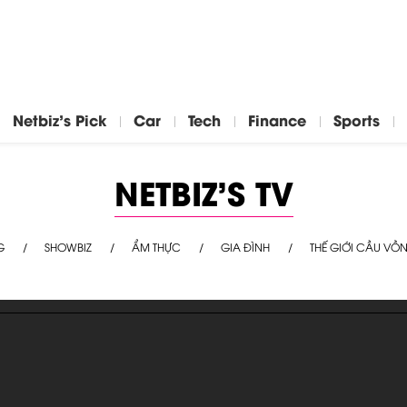
Netbiz's Pick
Car
Tech
Finance
Sports
NETBIZ'S TV
G
SHOWBIZ
ẨM THỰC
GIA ĐÌNH
THẾ GIỚI CẦU VỒ