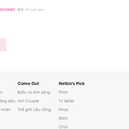
SHOWBIZ
41 lượt xem
Come Out
Netbiz's Pick
on
Bước ra ánh sáng
Phim
àng dâu
Hot Couple
TV Series
 nhân
Thế giới cầu vồng
Nhạc
Sách
Chơi