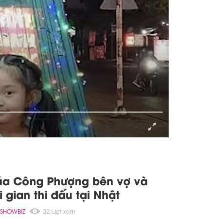
 tiểu thư
SHOWBIZ
53 lượt xem
"quá thâm" khi không loại đối
eam Mai Ngô: Chiến lược quá
SHOWBIZ
82 lượt xem
ủa Công Phượng bên vợ và
i gian thi đấu tại Nhật
SHOWBIZ
32 lượt xem