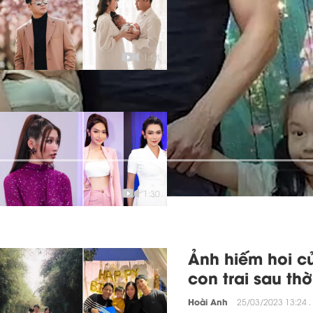
lịch Mỹ cùng vợ
Hoài Anh
04/04/2023 17:06 .
1:54
Quỳnh Châu có 
thủ mạnh của t
cao tay???
Hoài Anh
25/03/2023 13:25 .
1:30
Ảnh hiếm hoi c
con trai sau thờ
Hoài Anh
25/03/2023 13:24 .