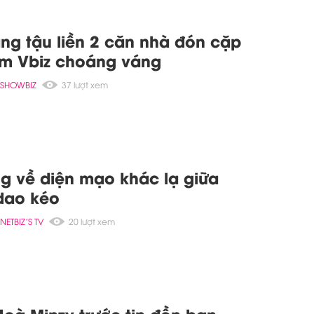
ng tậu liền 2 căn nhà đón cặp
 em Vbiz choáng váng
SHOWBIZ
37 lượt xem
ng về diện mạo khác lạ giữa
dao kéo
NETBIZ'S TV
20 lượt xem