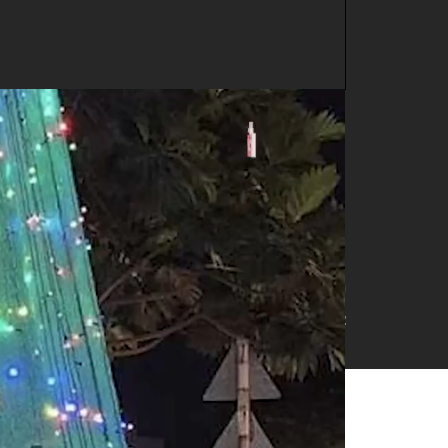
c đồ bộ lấy sự
 cần son phấn
Thực hiện Hoài Anh
Nguồn Netbiz
g ảnh hiếm trong chuyến du