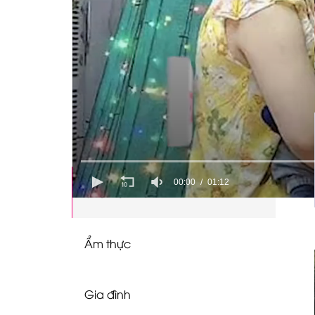
Videos
Giải trí
Chuyện hậu trường
00:00
01:12
Showbiz
Ẩm thực
Gia đình