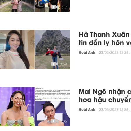
1:17
Hà Thanh Xuân 
tin đồn ly hôn v
Hoài Anh
23/03/2023 12:28 .
0:59
Mai Ngô nhận ch
hoa hậu chuyển
Hoài Anh
23/03/2023 12:28 .
1:36