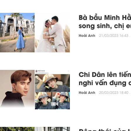
Bà bầu Minh Hằ
song sinh, chị
Hoài Anh
21/03/2023 16:43 .
1:26
Chi Dân lên tiế
nghi vấn đụng 
Hoài Anh
20/03/2023 18:40 .
0:59