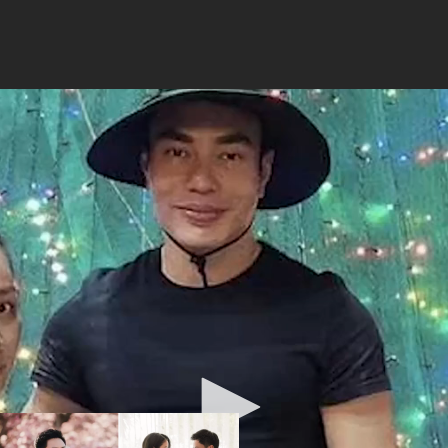
âm lên tiếng khi bị nói mặ
 khiến dân tình hết lời khen ngợi bởi nhan sắc xinh đẹp không
Phan Thành đăn