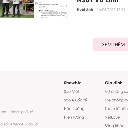
Hoài Anh
16/03/2023 17:09 .
1:32
XEM THÊM
Showbiz
Gia đình
Sao Việt
Vợ chồng s
Sao Quốc tế
Mẹ chồng n
Hậu trường
Thám tử hôn
quận 1, Thành phố Hồ
Hiện tượng
NetLove
ng số 01/GP-STTTT do Sở
Sống khỏe