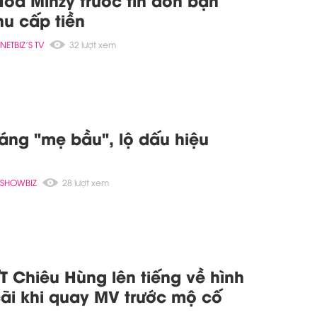
oà Minzy trước tin đồn bạn
hu cấp tiền
NETBIZ'S TV
32 lượt xem
áng "mẹ bầu", lộ dấu hiệu
SHOWBIZ
28 lượt xem
T Chiêu Hùng lên tiếng về hình
cãi khi quay MV trước mộ cố