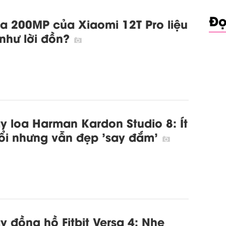
Đọ
 200MP của Xiaomi 12T Pro liệu
 như lời đồn?
ay loa Harman Kardon Studio 8: Ít
ổi nhưng vẫn đẹp 'say đắm'
ay đồng hồ Fitbit Versa 4: Nhẹ