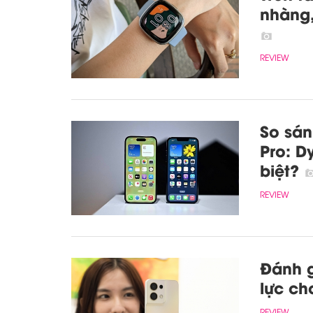
nhàng,
REVIEW
So sán
Pro: D
biệt?
REVIEW
Đánh g
lực ch
REVIEW