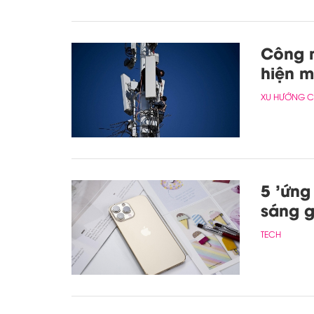
Công n
hiện m
XU HƯỚNG 
5 'ứng
sáng g
TECH