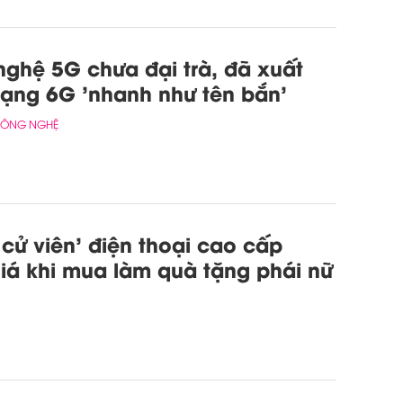
ghệ 5G chưa đại trà, đã xuất
ạng 6G 'nhanh như tên bắn'
CÔNG NGHỆ
 cử viên' điện thoại cao cấp
iá khi mua làm quà tặng phái nữ