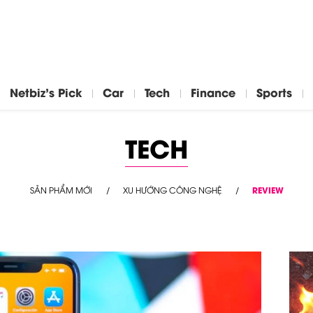
Netbiz's Pick
Car
Tech
Finance
Sports
TECH
SẢN PHẨM MỚI
XU HƯỚNG CÔNG NGHỆ
REVIEW