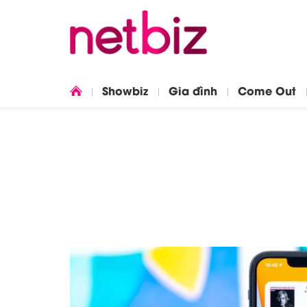
Showbiz
Gia đình
Come Out