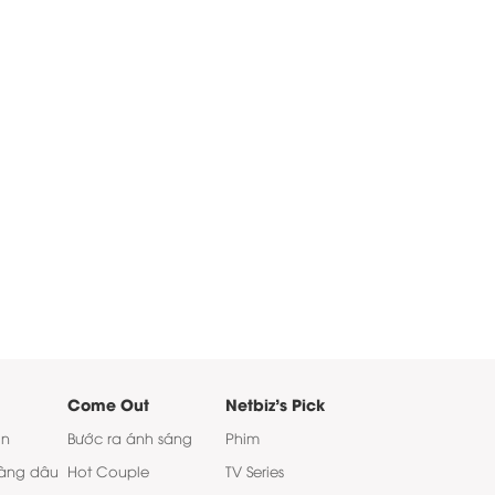
Come Out
Netbiz's Pick
on
Bước ra ánh sáng
Phim
àng dâu
Hot Couple
TV Series