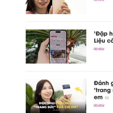
'Đập h
Liệu c
REVIEW
Đánh g
'trang
em
REVIEW