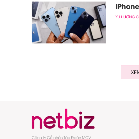
iPhone
XU HƯỚNG 
XE
Công ty Cổ phần Tập Đoàn MCV