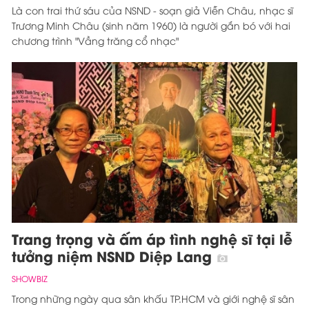
Là con trai thứ sáu của NSND - soạn giả Viễn Châu, nhạc sĩ
Trương Minh Châu (sinh năm 1960) là người gắn bó với hai
chương trình "Vầng trăng cổ nhạc"
Trang trọng và ấm áp tình nghệ sĩ tại lễ
tưởng niệm NSND Diệp Lang
SHOWBIZ
Trong những ngày qua sân khấu TP.HCM và giới nghệ sĩ sân