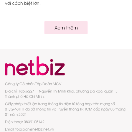
với cách biệt lớn.
Xem thêm
Công ty Cổ phần Tập Đoàn MCV
Địa chỉ: 18bis/22/11 Nguyễn Thị Minh Khai, phường Đa Kao, quận 1,
Thành phố Hồ Chí Minh.
Giấy phép thiết lập trang thông tin điện tử tổng hợp trên mạng số
01/GP-STTTT do Sở Thông tin và Truyền thông TP.HCM cấp ngày 05 tháng
01 năm 2021
Điện thoại: 0839105142
Email: toasoan@netbiz.net.vn