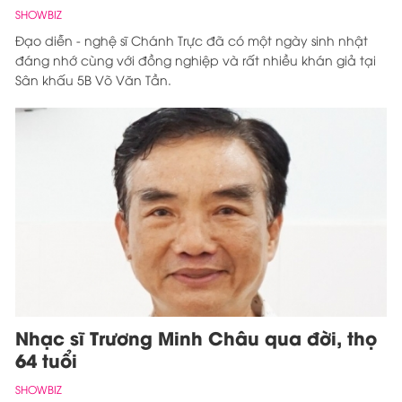
SHOWBIZ
Đạo diễn - nghệ sĩ Chánh Trực đã có một ngày sinh nhật
đáng nhớ cùng với đồng nghiệp và rất nhiều khán giả tại
Sân khấu 5B Võ Văn Tần.
Nhạc sĩ Trương Minh Châu qua đời, thọ
64 tuổi
SHOWBIZ