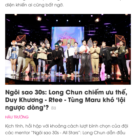
diện khiến ai cũng bất ngờ.
Ngôi sao 30s: Long Chun chiếm ưu thế,
Duy Khương - Rtee - Tùng Maru khó ‘lội
ngược dòng’?
HẬU TRƯỜNG
Kịch tính, hồi hộp với khoảng cách lượt bình chọn của đội
các mentor “Ngôi sao 30s - All Stars”: Long Chun dẫn đầu