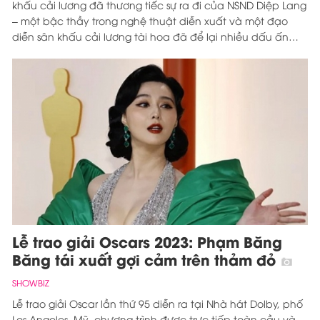
khấu cải lương đã thương tiếc sự ra đi của NSND Diệp Lang
– một bậc thầy trong nghệ thuật diễn xuất và một đạo
diễn sân khấu cải lương tài hoa đã để lại nhiều dấu ấn
sáng chói cho nền nghệ thuật Nướ
Lễ trao giải Oscars 2023: Phạm Băng
Băng tái xuất gợi cảm trên thảm đỏ
SHOWBIZ
Lễ trao giải Oscar lần thứ 95 diễn ra tại Nhà hát Dolby, phố
Los Angeles, Mỹ, chương trình được trực tiếp toàn cầu và