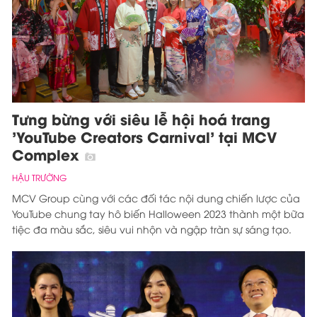
Tưng bừng với siêu lễ hội hoá trang
'YouTube Creators Carnival' tại MCV
Complex
HẬU TRƯỜNG
MCV Group cùng với các đối tác nội dung chiến lược của
YouTube chung tay hô biến Halloween 2023 thành một bữa
tiệc đa màu sắc, siêu vui nhộn và ngập tràn sự sáng tạo.