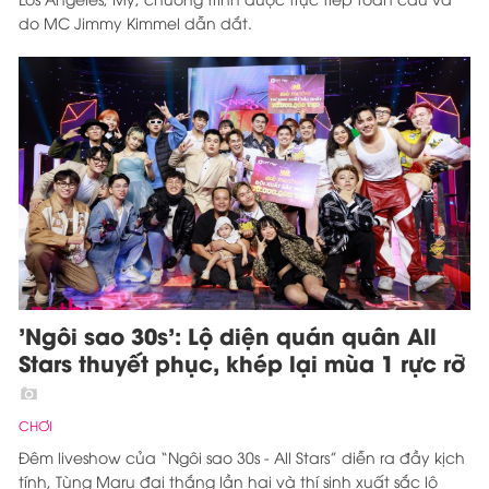
do MC Jimmy Kimmel dẫn dắt.
'Ngôi sao 30s': Lộ diện quán quân All
Stars thuyết phục, khép lại mùa 1 rực rỡ
CHƠI
Đêm liveshow của “Ngôi sao 30s - All Stars” diễn ra đầy kịch
tính, Tùng Maru đại thắng lần hai và thí sinh xuất sắc lộ