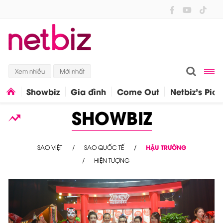
Xem nhiều
Mới nhất
Showbiz
Gia đình
Come Out
Netbiz's Pick
SHOWBIZ
SAO VIỆT
SAO QUỐC TẾ
HẬU TRƯỜNG
HIỆN TƯỢNG