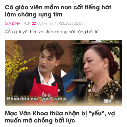
Cô giáo viên mầm non cất tiếng hát
làm chàng rụng tim
GIA ĐÌNH
|
22
lượt xem
17/03/2023 22:57
Còn gì tuyệt hơn khi được nàng hát tặng bài tủ
4:38
Mạc Văn Khoa thừa nhận bị "yếu", vợ
muốn mà chồng bất lực