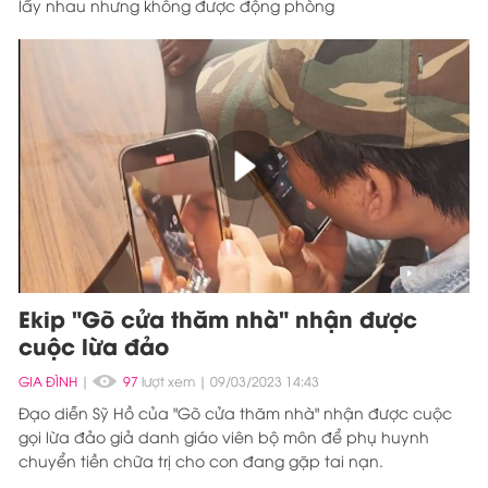
lấy nhau nhưng không được động phòng
1:49
Ekip "Gõ cửa thăm nhà" nhận được
cuộc lừa đảo
GIA ĐÌNH
|
97
lượt xem
09/03/2023 14:43
Đạo diễn Sỹ Hồ của "Gõ cửa thăm nhà" nhận được cuộc
gọi lừa đảo giả danh giáo viên bộ môn để phụ huynh
chuyển tiền chữa trị cho con đang gặp tai nạn.