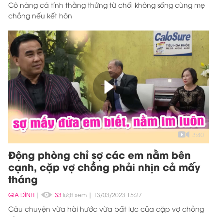
Cô nàng cá tính thằng thửng từ chối không sống cùng mẹ
chồng nếu kết hôn
3:40
Động phòng chỉ sợ các em nằm bên
cạnh, cặp vợ chồng phải nhịn cả mấy
tháng
GIA ĐÌNH
|
33
lượt xem
13/03/2023 15:27
Câu chuyện vừa hài hước vừa bất lực của cặp vợ chồng