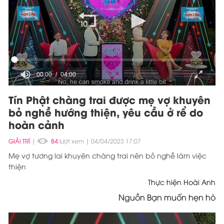
00:00
04:00
Tín Phật chàng trai được mẹ vợ khuyên
bỏ nghề hướng thiện, yêu cầu ở rể do
hoàn cảnh
GIẢI TRÍ
|
84
lượt xem
04/04/2023 17:07
Mẹ vợ tương lai khuyên chàng trai nên bỏ nghề làm việc
thiện
Thực hiện Hoài Anh
Nguồn Bạn muốn hẹn hò