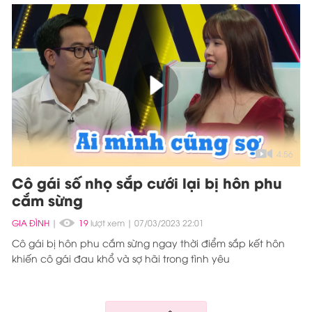
4:56
Cô gái số nhọ sắp cưới lại bị hôn phu
cắm sừng
GIA ĐÌNH
|
19
lượt xem
07/03/2023 22:01
Cô gái bị hôn phu cắm sừng ngay thời điểm sắp kết hôn
khiến cô gái đau khổ và sợ hãi trong tình yêu