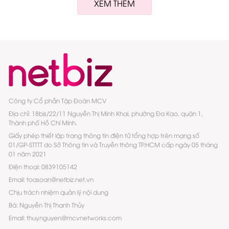
XEM THÊM
Công ty Cổ phần Tập Đoàn MCV
Địa chỉ: 18bis/22/11 Nguyễn Thị Minh Khai, phường Đa Kao, quận 1,
Thành phố Hồ Chí Minh.
Giấy phép thiết lập trang thông tin điện tử tổng hợp trên mạng số
01/GP-STTTT do Sở Thông tin và Truyền thông TP.HCM cấp ngày 05 tháng
01 năm 2021
Điện thoại: 0839105142
Email: toasoan@netbiz.net.vn
Chịu trách nhiệm quản lý nội dung
Bà: Nguyễn Thị Thanh Thủy
Email: thuy.nguyen@mcvnetworks.com