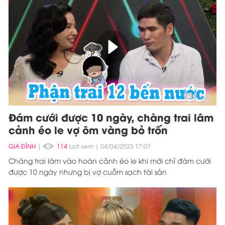
3:57
Đám cưới được 10 ngày, chàng trai lâm
cảnh éo le vợ ôm vàng bỏ trốn
GIA ĐÌNH
|
114
lượt xem
04/04/2023 17:07
Chàng trai lâm vào hoàn cảnh éo le khi mới chỉ đám cưới
được 10 ngày nhưng bị vợ cuỗm sạch tài sản