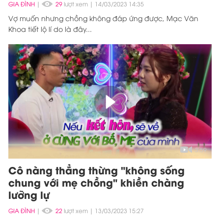
GIA ĐÌNH
|
29
lượt xem
14/03/2023 14:35
Vợ muốn nhưng chồng không đáp ứng được, Mạc Văn
Khoa tiết lộ lí do là đây...
3:59
Cô nàng thẳng thừng "không sống
chung với mẹ chồng" khiền chàng
lưỡng lự
GIA ĐÌNH
|
22
lượt xem
13/03/2023 15:27