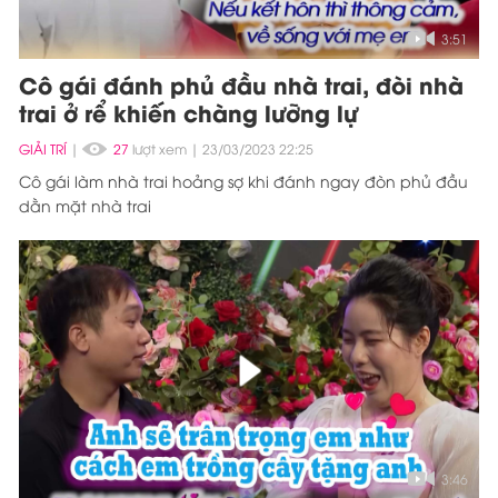
3:51
Cô gái đánh phủ đầu nhà trai, đòi nhà
trai ở rể khiến chàng lưỡng lự
GIẢI TRÍ
|
27
lượt xem
23/03/2023 22:25
Cô gái làm nhà trai hoảng sợ khi đánh ngay đòn phủ đầu
dằn mặt nhà trai
3:46