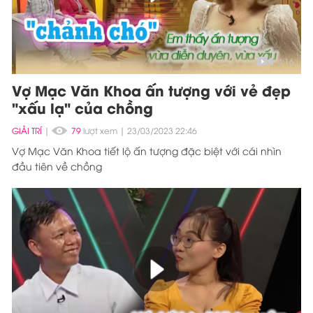
4:16
Vợ Mạc Văn Khoa ấn tượng với vẻ đẹp
"xấu lạ" của chồng
GIẢI TRÍ
|
79
lượt xem
23/03/2023 22:46
Vợ Mạc Văn Khoa tiết lộ ấn tượng đặc biệt với cái nhìn
đầu tiên về chồng