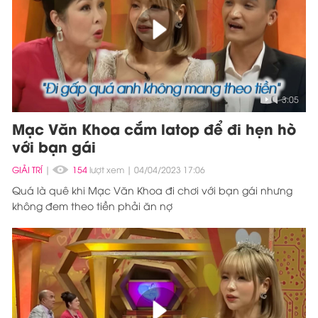
3:05
Mạc Văn Khoa cắm latop để đi hẹn hò
với bạn gái
GIẢI TRÍ
|
154
lượt xem
04/04/2023 17:06
Quá là quê khi Mạc Văn Khoa đi chơi với bạn gái nhưng
không đem theo tiền phải ăn nợ