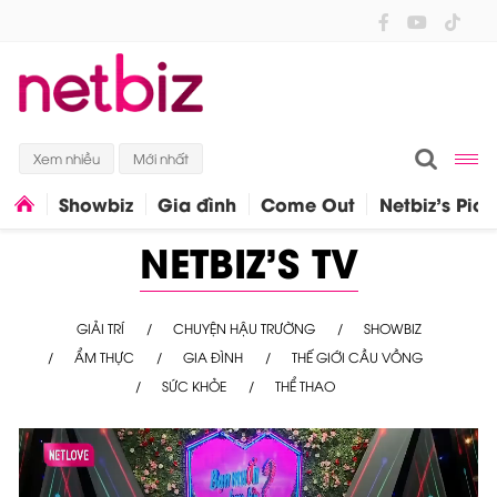
Xem nhiều
Mới nhất
Showbiz
Gia đình
Come Out
Netbiz's Pick
NETBIZ'S TV
GIẢI TRÍ
CHUYỆN HẬU TRƯỜNG
SHOWBIZ
ẨM THỰC
GIA ĐÌNH
THẾ GIỚI CẦU VỒNG
SỨC KHỎE
THỂ THAO