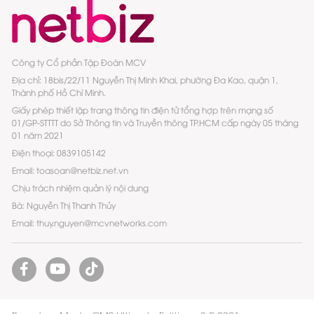
Công ty Cổ phần Tập Đoàn MCV
Địa chỉ: 18bis/22/11 Nguyễn Thị Minh Khai, phường Đa Kao, quận 1,
Thành phố Hồ Chí Minh.
Giấy phép thiết lập trang thông tin điện tử tổng hợp trên mạng số
01/GP-STTTT do Sở Thông tin và Truyền thông TP.HCM cấp ngày 05 tháng
01 năm 2021
Điện thoại: 0839105142
Email: toasoan@netbiz.net.vn
Chịu trách nhiệm quản lý nội dung
Bà: Nguyễn Thị Thanh Thủy
Email: thuy.nguyen@mcvnetworks.com