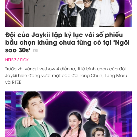
Đội của Jaykii lập kỷ lục với số phiếu
bầu chọn khủng chưa từng có tại ‘Ngôi
sao 30s’
NETBIZ’S PICK
Trước khi vòng Liveshow 4 diễn ra, tỉ lệ bình chọn của đội
Jaykii hiện đang vượt mặt các đội Long Chun, Tùng Maru
và RTEE.