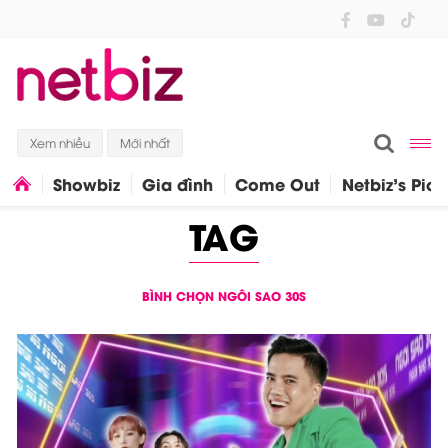
Xem nhiều
Mới nhất
Showbiz
Gia đình
Come Out
Netbiz's Pick
TAG
BÌNH CHỌN NGÔI SAO 30S