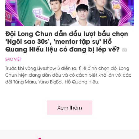
Đội Long Chun dẫn đầu lượt bầu chọn
‘Ngôi sao 30s’, ‘mentor tập sự’ Hồ
Quang Hiếu liệu có đang bị lép vế?
SAO VIỆT
Trước khi vòng Liveshow 3 diễn ra, tỉ lệ bình chọn đội Long
Chun hiện đang dẫn đầu và có cách biệt khá lớn với các
đội Tùng Maru, Yuno BigBoi, Hồ Quang Hiếu.
Xem thêm