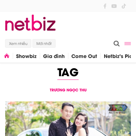
Xem nhiều
Mới nhất
Showbiz
Gia đình
Come Out
Netbiz's Pick
TAG
TRƯƠNG NGỌC THU