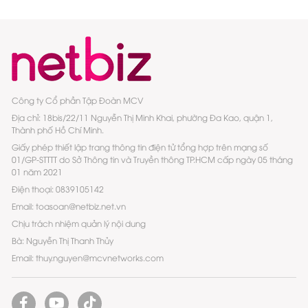
Công ty Cổ phần Tập Đoàn MCV
Địa chỉ: 18bis/22/11 Nguyễn Thị Minh Khai, phường Đa Kao, quận 1,
Thành phố Hồ Chí Minh.
Giấy phép thiết lập trang thông tin điện tử tổng hợp trên mạng số
01/GP-STTTT do Sở Thông tin và Truyền thông TP.HCM cấp ngày 05 tháng
01 năm 2021
Điện thoại: 0839105142
Email: toasoan@netbiz.net.vn
Chịu trách nhiệm quản lý nội dung
Bà: Nguyễn Thị Thanh Thủy
Email: thuy.nguyen@mcvnetworks.com