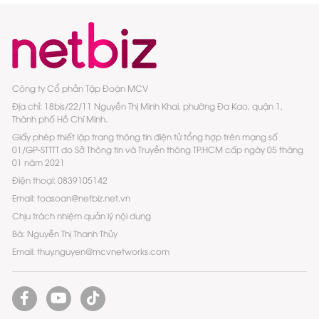
Công ty Cổ phần Tập Đoàn MCV
Địa chỉ: 18bis/22/11 Nguyễn Thị Minh Khai, phường Đa Kao, quận 1,
Thành phố Hồ Chí Minh.
Giấy phép thiết lập trang thông tin điện tử tổng hợp trên mạng số
01/GP-STTTT do Sở Thông tin và Truyền thông TP.HCM cấp ngày 05 tháng
01 năm 2021
Điện thoại: 0839105142
Email: toasoan@netbiz.net.vn
Chịu trách nhiệm quản lý nội dung
Bà: Nguyễn Thị Thanh Thủy
Email: thuy.nguyen@mcvnetworks.com