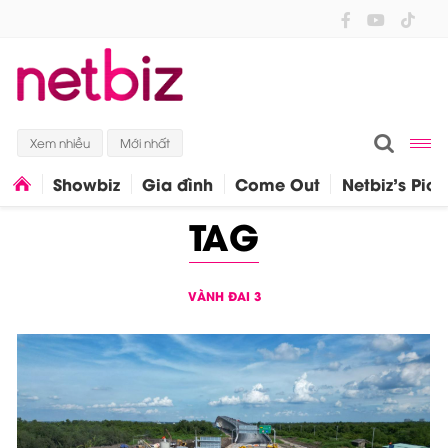
Xem nhiều
Mới nhất
Showbiz
Gia đình
Come Out
Netbiz's Pick
TAG
VÀNH ĐAI 3