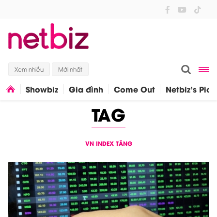
Xem nhiều
Mới nhất
Showbiz
Gia đình
Come Out
Netbiz's Pick
TAG
VN INDEX TĂNG