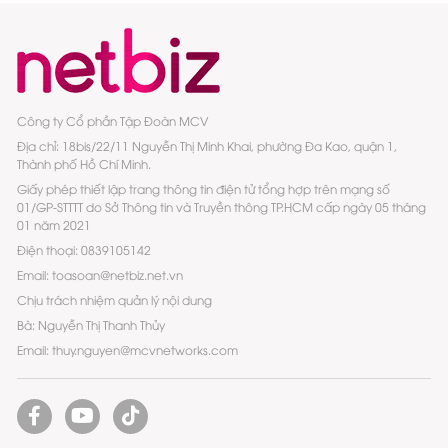
Công ty Cổ phần Tập Đoàn MCV
Địa chỉ: 18bis/22/11 Nguyễn Thị Minh Khai, phường Đa Kao, quận 1,
Thành phố Hồ Chí Minh.
Giấy phép thiết lập trang thông tin điện tử tổng hợp trên mạng số
01/GP-STTTT do Sở Thông tin và Truyền thông TP.HCM cấp ngày 05 tháng
01 năm 2021
Điện thoại: 0839105142
Email: toasoan@netbiz.net.vn
Chịu trách nhiệm quản lý nội dung
Bà: Nguyễn Thị Thanh Thủy
Email: thuy.nguyen@mcvnetworks.com