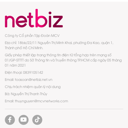
Công ty Cổ phần Tập Đoàn MCV
Địa chỉ: 18bis/22/11 Nguyễn Thị Minh Khai, phường Đa Kao, quận 1,
Thành phố Hồ Chí Minh.
Giấy phép thiết lập trang thông tin điện tử tổng hợp trên mạng số
01/GP-STTTT do Sở Thông tin và Truyền thông TP.HCM cấp ngày 05 tháng
01 năm 2021
Điện thoại: 0839105142
Email: toasoan@netbiz.net.vn
Chịu trách nhiệm quản lý nội dung
Bà: Nguyễn Thị Thanh Thủy
Email: thuy.nguyen@mcvnetworks.com