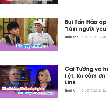
Bùi Tấn Hảo áp
"làm người yêu 
Hoài Anh
31/03/2023 23:45 .
3:24
Cát Tường và hà
liệt, lời cảm ơ
Linh
Hoài Anh
31/03/2023 23:32 .
3:48