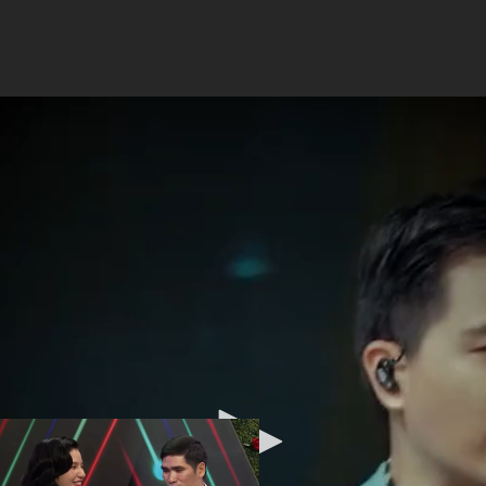
 live, khán giả cứ ngỡ ngh
ca sĩ Hàn Quốc
Đám cưới được 
éo le vợ ôm và