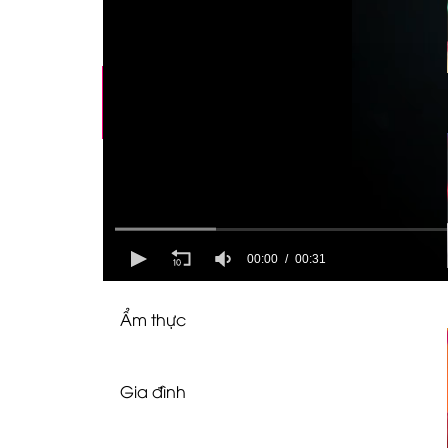
Videos
Giải trí
Chuyện hậu trường
Showbiz
00:00
00:31
Ẩm thực
Gia đình