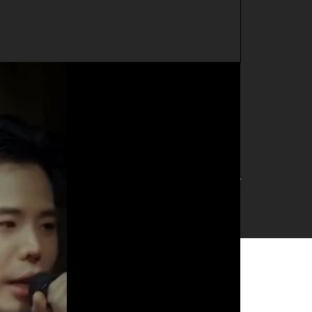
e ca sĩ Hàn Quốc
Thực hiện Hải Thuỵ
Nguồn TikTok: Gen Z nghe gì
10 ngày, chàng trai lâm cảnh
ng bỏ trốn