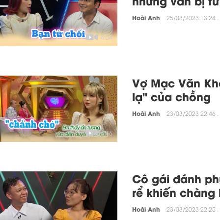
nhưng vẫn bị từ
Hoài Anh
25/03/2023 13:24 .
4:04
Vợ Mạc Văn Kho
lạ" của chồng
Hoài Anh
23/03/2023 22:46 .
4:16
Cô gái đánh phủ
rể khiến chàng 
Hoài Anh
23/03/2023 22:25 .