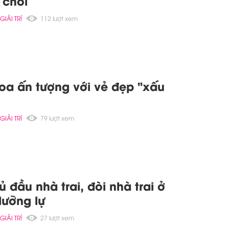
 chối
GIẢI TRÍ
112 lượt xem
a ấn tượng với vẻ đẹp "xấu
GIẢI TRÍ
79 lượt xem
 đầu nhà trai, đòi nhà trai ở
lưỡng lự
GIẢI TRÍ
27 lượt xem