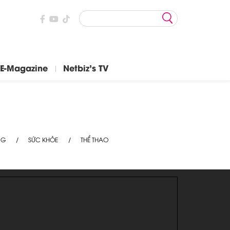
E-Magazine
Netbiz's TV
NG
SỨC KHỎE
THỂ THAO