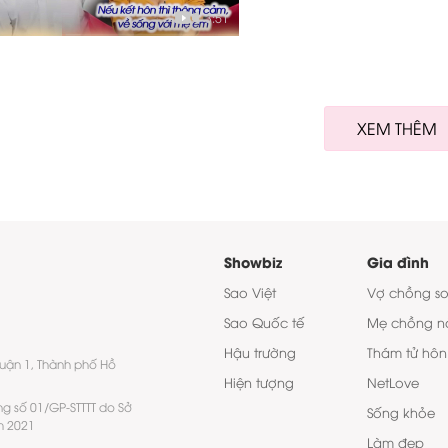
3:51
XEM THÊM
Showbiz
Gia đình
Sao Việt
Vợ chồng s
Sao Quốc tế
Mẹ chồng n
Hậu trường
Thám tử hôn
quận 1, Thành phố Hồ
Hiện tượng
NetLove
ng số 01/GP-STTTT do Sở
Sống khỏe
m 2021
Làm đẹp