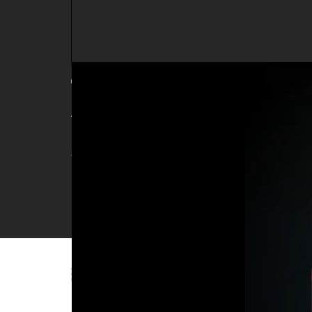
Trịnh Thăng Bình hát
187
lượt xem
| 06/04/2023 15:27
Trịnh Thăng Bình hát live, khán giả cứ ngỡ nghe 
Danh sách phát