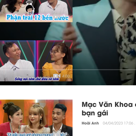
Hoài Anh
04/04/2023 17:07 .
3:57
Tín Phật chàng
nghề hướng thi
Hoài Anh
04/04/2023 17:07 .
4:00
Mạc Văn Khoa c
bạn gái
Hoài Anh
04/04/2023 17:06 .
3:05