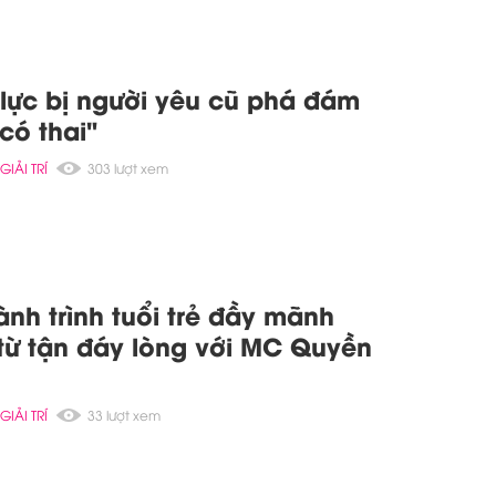
 lực bị người yêu cũ phá đám
có thai"
GIẢI TRÍ
303 lượt xem
nh trình tuổi trẻ đầy mãnh
n từ tận đáy lòng với MC Quyền
GIẢI TRÍ
33 lượt xem