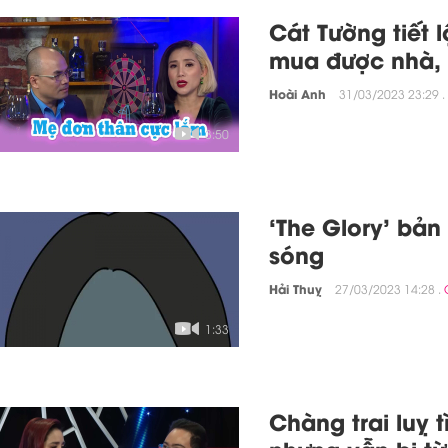
Cát Tường tiết 
mua được nhà, 
Hoài Anh
31/03/2023 23:29 .
3:50
‘The Glory’ bản
sóng
Hải Thuỵ
27/03/2023 14:28 .
1:33
Chàng trai luỵ 