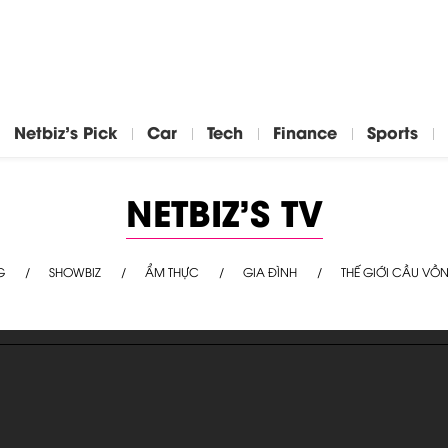
Netbiz's Pick
Car
Tech
Finance
Sports
NETBIZ'S TV
G
SHOWBIZ
ẨM THỰC
GIA ĐÌNH
THẾ GIỚI CẦU VỒ