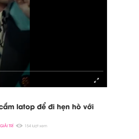
GIA ĐÌNH
114 lượt xem
 trai được mẹ vợ khuyên bỏ
ện, yêu cầu ở rể do hoàn cảnh
GIẢI TRÍ
84 lượt xem
ắm latop để đi hẹn hò với
GIẢI TRÍ
154 lượt xem