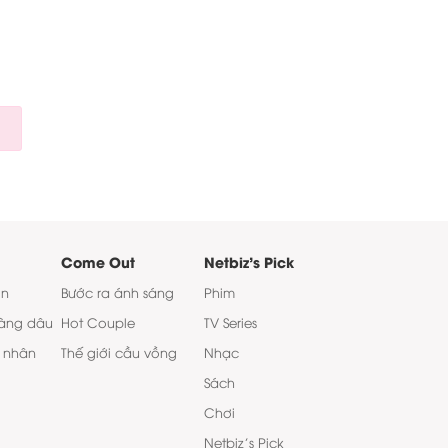
Come Out
Netbiz's Pick
on
Bước ra ánh sáng
Phim
àng dâu
Hot Couple
TV Series
 nhân
Thế giới cầu vồng
Nhạc
Sách
Chơi
Netbiz’s Pick