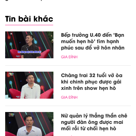
Tin bài khác
Bếp trưởng U.40 đến 'Bạn
muốn hẹn hò' tìm hạnh
phúc sau đổ vỡ hôn nhân
GIA ĐÌNH
Chàng trai 32 tuổi vỡ òa
khi chinh phục được gái
xinh trên show hẹn hò
GIA ĐÌNH
Nữ quản lý thẳng thắn chê
người đàn ông được mai
mối rồi từ chối hẹn hò