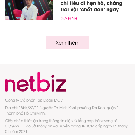
chi tiêu đi hẹn hò, chàng
trai vội 'chốt đơn' ngay
GIA ĐÌNH
Xem thêm
Công ty Cổ phần Tập Đoàn MCV
Địa chỉ: 18bis/22/11 Nguyễn Thị Minh Khai, phường Đa Kao, quận 1,
Thành phố Hồ Chí Minh.
Giấy phép thiết lập trang thông tin điện tử tổng hợp trên mạng số
01/GP-STTTT do Sở Thông tin và Truyền thông TP.HCM cấp ngày 05 tháng
01 năm 2021