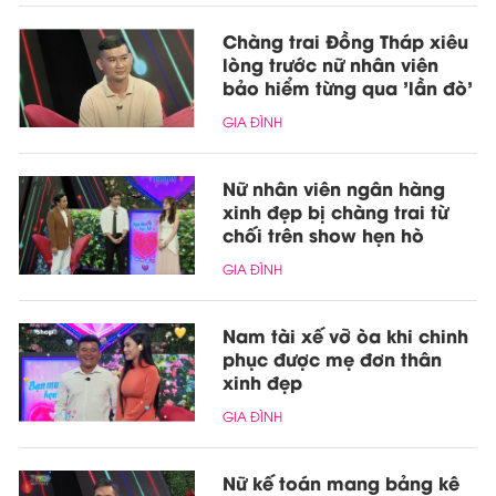
Chàng trai Đồng Tháp xiêu
lòng trước nữ nhân viên
bảo hiểm từng qua 'lần đò'
GIA ĐÌNH
Nữ nhân viên ngân hàng
xinh đẹp bị chàng trai từ
chối trên show hẹn hò
GIA ĐÌNH
Nam tài xế vỡ òa khi chinh
phục được mẹ đơn thân
xinh đẹp
GIA ĐÌNH
Nữ kế toán mang bảng kê