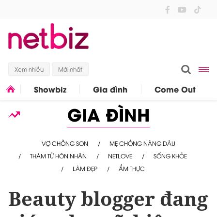
Xem nhiều
Mới nhất
Showbiz
Gia đình
Come Out
GIA ĐÌNH
VỢ CHỒNG SON
MẸ CHỒNG NÀNG DÂU
THÁM TỬ HÔN NHÂN
NETLOVE
SỐNG KHỎE
LÀM ĐẸP
ẨM THỰC
Beauty blogger đang