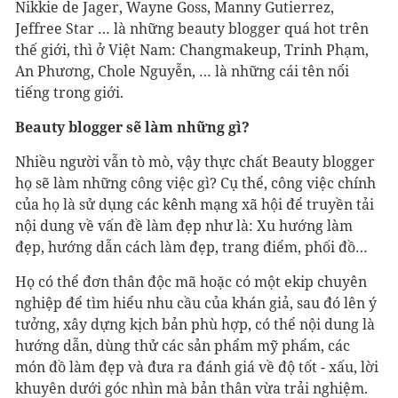
Nikkie de Jager, Wayne Goss, Manny Gutierrez,
Jeffree Star … là những beauty blogger quá hot trên
thế giới, thì ở Việt Nam: Changmakeup, Trinh Phạm,
An Phương, Chole Nguyễn, … là những cái tên nổi
tiếng trong giới.
Beauty blogger sẽ làm những gì?
Nhiều người vẫn tò mò, vậy thực chất Beauty blogger
họ sẽ làm những công việc gì? Cụ thể, công việc chính
của họ là sử dụng các kênh mạng xã hội để truyền tải
nội dung về vấn đề làm đẹp như là: Xu hướng làm
đẹp, hướng dẫn cách làm đẹp, trang điểm, phối đồ…
Họ có thể đơn thân độc mã hoặc có một ekip chuyên
nghiệp để tìm hiểu nhu cầu của khán giả, sau đó lên ý
tưởng, xây dựng kịch bản phù hợp, có thể nội dung là
hướng dẫn, dùng thử các sản phẩm mỹ phẩm, các
món đồ làm đẹp và đưa ra đánh giá về độ tốt - xấu, lời
khuyên dưới góc nhìn mà bản thân vừa trải nghiệm.