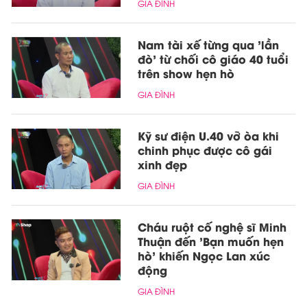
GIA ĐÌNH
Nam tài xế từng qua 'lần
đò' từ chối cô giáo 40 tuổi
trên show hẹn hò
GIA ĐÌNH
Kỹ sư điện U.40 vỡ òa khi
chinh phục được cô gái
xinh đẹp
GIA ĐÌNH
Cháu ruột cố nghệ sĩ Minh
Thuận đến 'Bạn muốn hẹn
hò' khiến Ngọc Lan xúc
động
GIA ĐÌNH