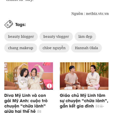
Nguồn : netbiz.vtc.vn
Tags:
beauty blogger
beauty vlogger
làm đẹp
chang makeup
chloe nguyễn
Hannah Olala
Diva Mỹ Linh và con
Giáo chủ Mỹ Linh tâm
gái Mỹ Anh: cuộc trò
sự chuyện “chữa lành”,
chuyện “chữa lành”
gắn kết gia đình
giữa hai thế hệ