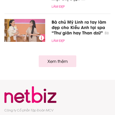
LÀM ĐẸP
Bà chủ Mỹ Linh ra tay làm
đẹp cho Kiều Anh tại spa
“Thư giãn hay Than dzữ”
LÀM ĐẸP
Xem thêm
Công ty Cổ phần Tập Đoàn MCV