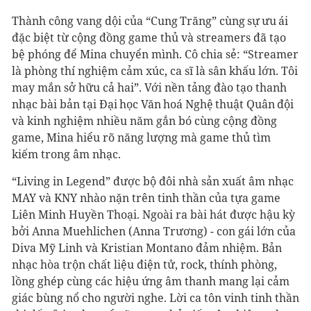
Thành công vang dội của “Cung Trăng” cùng sự ưu ái
đặc biệt từ cộng đồng game thủ và streamers đã tạo
bệ phóng để Mina chuyển mình. Cô chia sẻ: “Streamer
là phòng thí nghiệm cảm xúc, ca sĩ là sân khấu lớn. Tôi
may mắn sở hữu cả hai”. Với nền tảng đào tạo thanh
nhạc bài bản tại Đại học Văn hoá Nghệ thuật Quân đội
và kinh nghiệm nhiều năm gắn bó cùng cộng đồng
game, Mina hiểu rõ năng lượng mà game thủ tìm
kiếm trong âm nhạc.
“Living in Legend” được bộ đôi nhà sản xuất âm nhạc
MAY và KNY nhào nặn trên tinh thần của tựa game
Liên Minh Huyền Thoại. Ngoài ra bài hát được hậu kỳ
bởi Anna Muehlichen (Anna Trương) - con gái lớn của
Diva Mỹ Linh và Kristian Montano đảm nhiệm. Bản
nhạc hòa trộn chất liệu điện tử, rock, thính phòng,
lồng ghép cùng các hiệu ứng âm thanh mang lại cảm
giác bùng nổ cho người nghe. Lời ca tôn vinh tinh thần