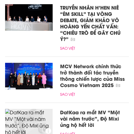
TRUYỀN NHÂN H’HEN NIÊ
“ÉM SKILL” TẠI VÒNG
DEBATE, GIÁM KHẢO VÕ
HOÀNG YẾN CHẤT VẤN:
“CHIÊU TRÒ ĐỂ GÂY CHÚ
Ý?”
SAO VIỆT
MCV Network chính thức
trở thành đối tác truyền
thông chiến lược của Miss
Cosmo Vietnam 2025
SAO VIỆT
DatKaa ra mắt MV “Một
vài năm trước”, Độ Mixi
ủng hộ hết lời
SAO VIỆT