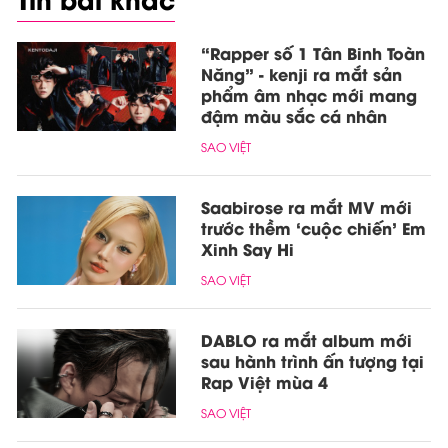
“Rapper số 1 Tân Binh Toàn
Năng” - kenji ra mắt sản
phẩm âm nhạc mới mang
đậm màu sắc cá nhân
SAO VIỆT
Saabirose ra mắt MV mới
trước thềm ‘cuộc chiến’ Em
Xinh Say Hi
SAO VIỆT
DABLO ra mắt album mới
sau hành trình ấn tượng tại
Rap Việt mùa 4
SAO VIỆT