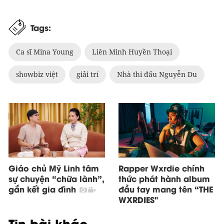
Tags:
Ca sĩ Mina Young
Liên Minh Huyền Thoại
showbiz việt
giải trí
Nhà thi đấu Nguyễn Du
Giáo chủ Mỹ Linh tâm
Rapper Wxrdie chính
sự chuyện “chữa lành”,
thức phát hành album
gắn kết gia đình
đầu tay mang tên “THE
WXRDIES"
Tin bài khác