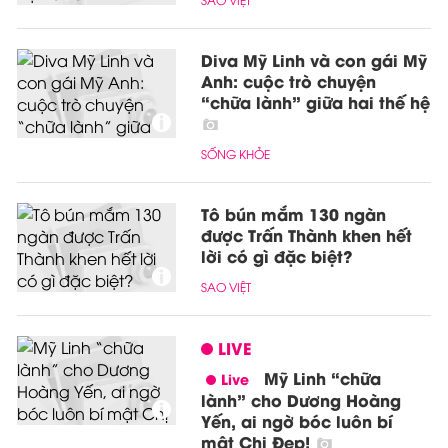
Diva Mỹ Linh và con gái Mỹ
Anh: cuộc trò chuyện
“chữa lành” giữa hai thế hệ
SỐNG KHỎE
Tô bún mắm 130 ngàn
được Trấn Thành khen hết
lời có gì đặc biệt?
SAO VIỆT
LIVE
Mỹ Linh “chữa
lành” cho Dương Hoàng
Yến, ai ngờ bóc luôn bí
mật Chị Đẹp!