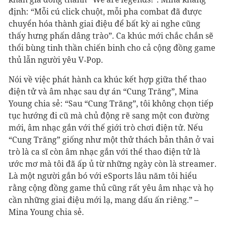
định: “Mỗi cú click chuột, mỗi pha combat đã được
chuyển hóa thành giai điệu để bất kỳ ai nghe cũng
thấy hưng phấn dâng trào”. Ca khúc mới chắc chắn sẽ
thổi bùng tinh thần chiến binh cho cả cộng đồng game
thủ lẫn người yêu V‑Pop.
Nói về việc phát hành ca khúc kết hợp giữa thể thao
điện tử và âm nhạc sau dự án “Cung Trăng”, Mina
Young chia sẻ: “Sau “Cung Trăng”, tôi không chọn tiếp
tục hướng đi cũ mà chủ động rẽ sang một con đường
mới, âm nhạc gắn với thế giới trò chơi điện tử. Nếu
“Cung Trăng” giống như một thử thách bản thân ở vai
trò là ca sĩ còn âm nhạc gắn với thể thao điện tử là
ước mơ mà tôi đã ấp ủ từ những ngày còn là streamer.
Là một người gắn bó với eSports lâu năm tôi hiểu
rằng cộng đồng game thủ cũng rất yêu âm nhạc và họ
cần những giai điệu mới lạ, mang dấu ấn riêng.” –
Mina Young chia sẻ.