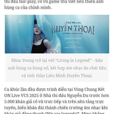
thi đấu fair‑play, cổ vũ game thủ viết nên thiên anh
hùng ca của chính mình.
Mina Young trở lại với “Living in Legend” – bản
anh hùng ca bùng nổ, kết hợp âm nhạc đa chất liệu
và tinh thần Liên Minh Huyền Thoại.
Ca khúc lần đầu được trình diễn tại Vòng Chung Kết
ON Live VCS 2025 ở Nhà thi đấu Nguyễn Du trước hơn
5.000 khán giả cổ vũ trưc tiếp và trên nền tảng trực
tuyến, biến khán đài thành chiến trường âm nhạc khi
khán giả đồng thanh “We are legends!”. Mina khẳng