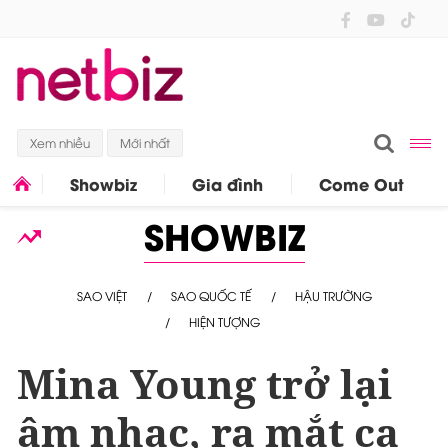
Xem nhiều
Mới nhất
Showbiz
Gia đình
Come Out
SHOWBIZ
SAO VIỆT
SAO QUỐC TẾ
HẬU TRƯỜNG
HIỆN TƯỢNG
Mina Young trở lại
âm nhạc, ra mắt ca