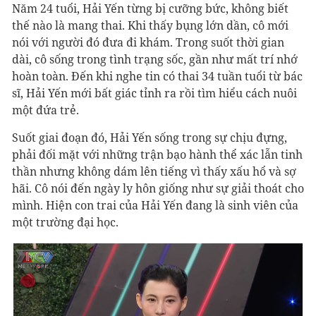
Năm 24 tuổi, Hải Yến từng bị cưỡng bức, không biết
thế nào là mang thai. Khi thấy bụng lớn dần, cô mới
nói với người đó đưa đi khám. Trong suốt thời gian
dài, cô sống trong tình trạng sốc, gần như mất trí nhớ
hoàn toàn. Đến khi nghe tin có thai 34 tuần tuổi từ bác
sĩ, Hải Yến mới bất giác tỉnh ra rồi tìm hiểu cách nuôi
một đứa trẻ.
Suốt giai đoạn đó, Hải Yến sống trong sự chịu đựng,
phải đối mặt với những trận bạo hành thể xác lẫn tinh
thần nhưng không dám lên tiếng vì thấy xấu hổ và sợ
hãi. Cô nói đến ngày ly hôn giống như sự giải thoát cho
mình. Hiện con trai của Hải Yến đang là sinh viên của
một trường đại học.