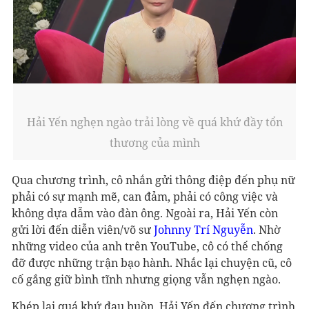
Hải Yến nghẹn ngào trải lòng về quá khứ đầy tổn
thương của mình
Qua chương trình, cô nhắn gửi thông điệp đến phụ nữ
phải có sự mạnh mẽ, can đảm, phải có công việc và
không dựa dẫm vào đàn ông. Ngoài ra, Hải Yến còn
gửi lời đến diễn viên/võ sư
Johnny Trí Nguyễn
. Nhờ
những video của anh trên YouTube, cô có thể chống
đỡ được những trận bạo hành. Nhắc lại chuyện cũ, cô
cố gắng giữ bình tĩnh nhưng giọng vẫn nghẹn ngào.
Khép lại quá khứ đau buồn, Hải Yến đến chương trình