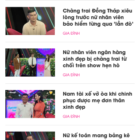
Chàng trai Đồng Tháp xiêu
lòng trước nữ nhân viên
bảo hiểm từng qua 'lần đò'
GIA ĐÌNH
Nữ nhân viên ngân hàng
xinh đẹp bị chàng trai từ
chối trên show hẹn hò
GIA ĐÌNH
Nam tài xế vỡ òa khi chinh
phục được mẹ đơn thân
xinh đẹp
GIA ĐÌNH
Nữ kế toán mang bảng kê