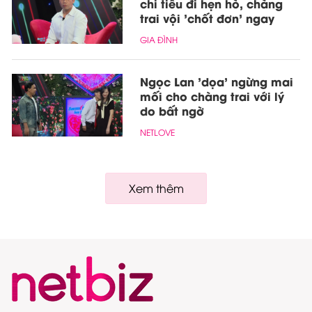
chi tiêu đi hẹn hò, chàng
trai vội 'chốt đơn' ngay
GIA ĐÌNH
Ngọc Lan 'dọa' ngừng mai
mối cho chàng trai với lý
do bất ngờ
NETLOVE
Xem thêm