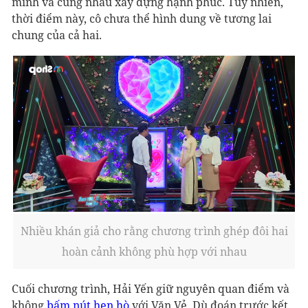
mình và cùng nhau xây dựng hạnh phúc. Tuy nhiên,
thời điểm này, cô chưa thể hình dung về tương lai
chung của cả hai.
Nhiều khán giả cho rằng chương trình ghép đôi hai
hoàn cảnh không phù hợp với nhau
Cuối chương trình, Hải Yến giữ nguyên quan điểm và
không
bấm nút hẹn hò
với Văn Vẻ. Dù đoán trước kết