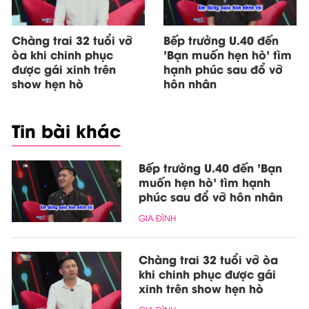
Chàng trai 32 tuổi vỡ
Bếp trưởng U.40 đến
òa khi chinh phục
'Bạn muốn hẹn hò' tìm
được gái xinh trên
hạnh phúc sau đổ vỡ
show hẹn hò
hôn nhân
Tin bài khác
Bếp trưởng U.40 đến 'Bạn
muốn hẹn hò' tìm hạnh
phúc sau đổ vỡ hôn nhân
GIA ĐÌNH
Chàng trai 32 tuổi vỡ òa
khi chinh phục được gái
xinh trên show hẹn hò