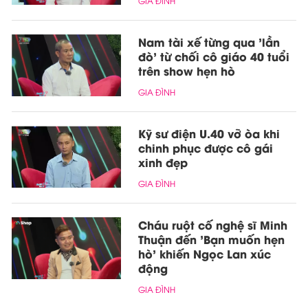
GIA ĐÌNH
Nam tài xế từng qua 'lần
đò' từ chối cô giáo 40 tuổi
trên show hẹn hò
GIA ĐÌNH
Kỹ sư điện U.40 vỡ òa khi
chinh phục được cô gái
xinh đẹp
GIA ĐÌNH
Cháu ruột cố nghệ sĩ Minh
Thuận đến 'Bạn muốn hẹn
hò' khiến Ngọc Lan xúc
động
GIA ĐÌNH