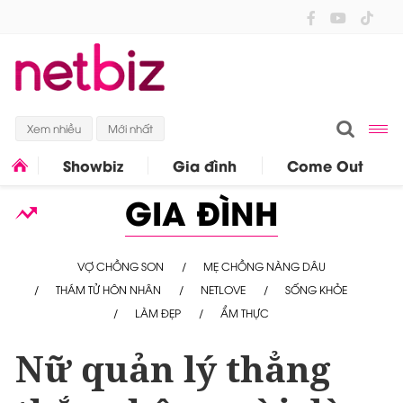
Xem nhiều
Mới nhất
Showbiz
Gia đình
Come Out
GIA ĐÌNH
VỢ CHỒNG SON
MẸ CHỒNG NÀNG DÂU
THÁM TỬ HÔN NHÂN
NETLOVE
SỐNG KHỎE
LÀM ĐẸP
ẨM THỰC
Nữ quản lý thẳng