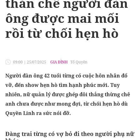
thắn chê người đàn
ông được mai mối
rồi từ chối hẹn hò
09:00
|
25/07/2025
GIA ĐÌNH
Tố Quyên
Người đàn ông 42 tuổi từng có cuộc hôn nhân đổ
vỡ, đến show hẹn hò tìm hạnh phúc mới. Tuy
nhiên, nữ quản lý được ghép đôi thẳng thừng chê
anh chưa được như mong đợi, từ chối hẹn hò dù
Quyền Linh ra sức nói đỡ.
Đàng trai từng có vợ bỏ đi theo người phụ nữ