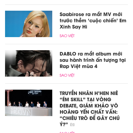
Saabirose ra mắt MV mới
trước thềm ‘cuộc chiến’ Em
Xinh Say Hi
SAO VIỆT
DABLO ra mắt album mới
sau hành trình ấn tượng tại
Rap Việt mùa 4
SAO VIỆT
TRUYỀN NHÂN H’HEN NIÊ
“ÉM SKILL” TẠI VÒNG
DEBATE, GIÁM KHẢO VÕ
HOÀNG YẾN CHẤT VẤN:
“CHIÊU TRÒ ĐỂ GÂY CHÚ
Ý?”