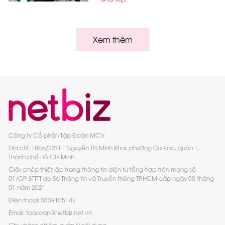
Xem thêm
Công ty Cổ phần Tập Đoàn MCV
Địa chỉ: 18bis/22/11 Nguyễn Thị Minh Khai, phường Đa Kao, quận 1,
Thành phố Hồ Chí Minh.
Giấy phép thiết lập trang thông tin điện tử tổng hợp trên mạng số
01/GP-STTTT do Sở Thông tin và Truyền thông TP.HCM cấp ngày 05 tháng
01 năm 2021
Điện thoại: 0839105142
Email: toasoan@netbiz.net.vn
Chịu trách nhiệm quản lý nội dung