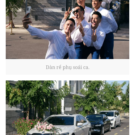
Dàn rể phụ soái ca.