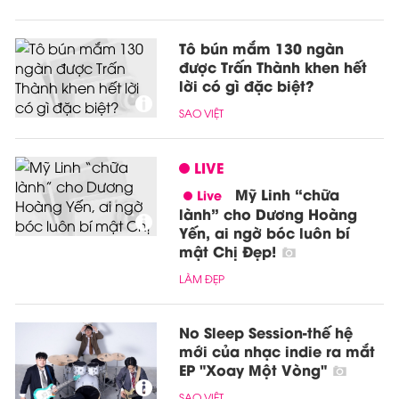
Tô bún mắm 130 ngàn
được Trấn Thành khen hết
lời có gì đặc biệt?
SAO VIỆT
LIVE
Mỹ Linh “chữa
lành” cho Dương Hoàng
Yến, ai ngờ bóc luôn bí
mật Chị Đẹp!
LÀM ĐẸP
No Sleep Session-thế hệ
mới của nhạc indie ra mắt
EP "Xoay Một Vòng"
SAO VIỆT