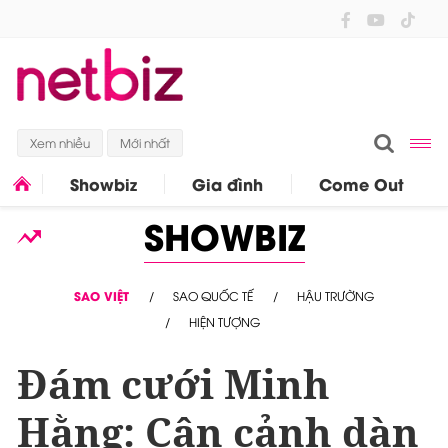
Xem nhiều
Mới nhất
Showbiz
Gia đình
Come Out
SHOWBIZ
SAO VIỆT
SAO QUỐC TẾ
HẬU TRƯỜNG
HIỆN TƯỢNG
Đám cưới Minh
Hằng: Cận cảnh dàn