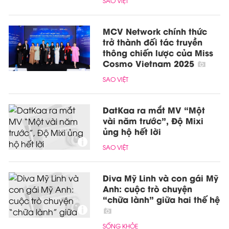
SAO VIỆT
MCV Network chính thức
trở thành đối tác truyền
thông chiến lược của Miss
Cosmo Vietnam 2025
SAO VIỆT
DatKaa ra mắt MV “Một
vài năm trước”, Độ Mixi
ủng hộ hết lời
SAO VIỆT
Diva Mỹ Linh và con gái Mỹ
Anh: cuộc trò chuyện
“chữa lành” giữa hai thế hệ
SỐNG KHỎE