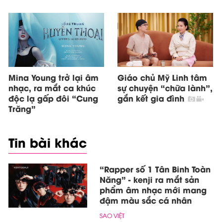
Mina Young trở lại âm
Giáo chủ Mỹ Linh tâm
nhạc, ra mắt ca khúc
sự chuyện “chữa lành”,
độc lạ gấp đôi “Cung
gắn kết gia đình
Trăng”
Tin bài khác
“Rapper số 1 Tân Binh Toàn
Năng” - kenji ra mắt sản
phẩm âm nhạc mới mang
đậm màu sắc cá nhân
SAO VIỆT