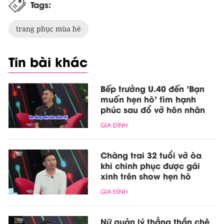
Tags:
trang phục mùa hè
Tin bài khác
Bếp trưởng U.40 đến 'Bạn
muốn hẹn hò' tìm hạnh
phúc sau đổ vỡ hôn nhân
GIA ĐÌNH
Chàng trai 32 tuổi vỡ òa
khi chinh phục được gái
xinh trên show hẹn hò
GIA ĐÌNH
Nữ quản lý thẳng thắn chê