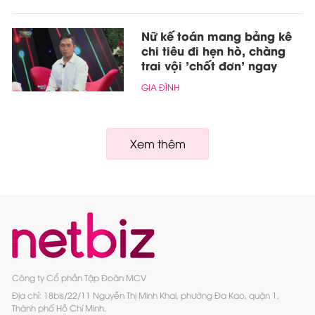
Nữ kế toán mang bảng kê
chi tiêu đi hẹn hò, chàng
trai vội 'chốt đơn' ngay
GIA ĐÌNH
Xem thêm
Công ty Cổ phần Tập Đoàn MCV
Địa chỉ: 18bis/22/11 Nguyễn Thị Minh Khai, phường Đa Kao, quận 1,
Thành phố Hồ Chí Minh.