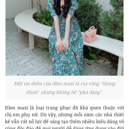
Một ưu điểm của đầm maxi là tuy rộng "thùng
thình" nhưng không hề "phá dáng".
Đầm maxi là loại trang phục đã khá quen thuộc với
chị em phụ nữ. Dù vậy, nhưng mỗi năm các nhà thiết
kế vẫn rất nỗ lực để sáng tạo thêm nhiều kiểu dáng vô
cùng độc đáo để mọi người dễ dàng ứng dụng vào đời