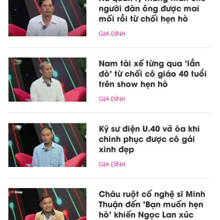
người đàn ông được mai
mối rồi từ chối hẹn hò
GIA ĐÌNH
Nam tài xế từng qua 'lần
đò' từ chối cô giáo 40 tuổi
trên show hẹn hò
GIA ĐÌNH
Kỹ sư điện U.40 vỡ òa khi
chinh phục được cô gái
xinh đẹp
GIA ĐÌNH
Cháu ruột cố nghệ sĩ Minh
Thuận đến 'Bạn muốn hẹn
hò' khiến Ngọc Lan xúc