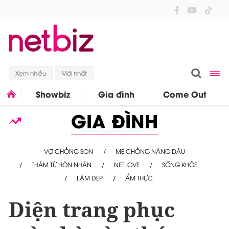
Xem nhiều
Mới nhất
Showbiz
Gia đình
Come Out
GIA ĐÌNH
VỢ CHỒNG SON
MẸ CHỒNG NÀNG DÂU
THÁM TỬ HÔN NHÂN
NETLOVE
SỐNG KHỎE
LÀM ĐẸP
ẨM THỰC
Diện trang phục