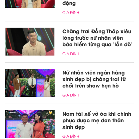
động
GIA ĐÌNH
Chàng trai Đồng Tháp xiêu
lòng trước nữ nhân viên
bảo hiểm từng qua 'lần đò'
GIA ĐÌNH
Nữ nhân viên ngân hàng
xinh đẹp bị chàng trai từ
chối trên show hẹn hò
GIA ĐÌNH
Nam tài xế vỡ òa khi chinh
phục được mẹ đơn thân
xinh đẹp
GIA ĐÌNH