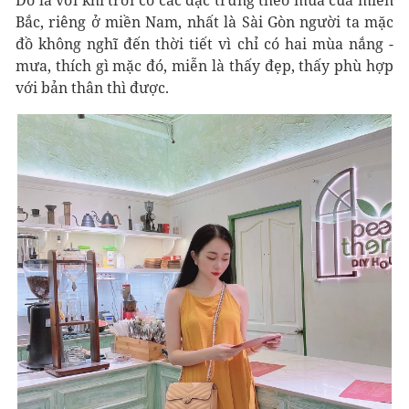
Đó là với khí trời có các đặc trưng theo mùa của miền
Bắc, riêng ở miền Nam, nhất là Sài Gòn người ta mặc
đồ không nghĩ đến thời tiết vì chỉ có hai mùa nắng -
mưa, thích gì mặc đó, miễn là thấy đẹp, thấy phù hợp
với bản thân thì được.