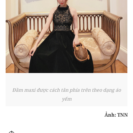
Đầm maxi được cách tân phía trên theo dạng áo
yếm
Ảnh: TNN