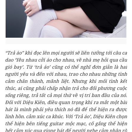
“Trả áo” khi đọc lên mọi người sẽ liên tưởng tới câu ca
dao ‘Yêu nhau cởi áo cho nhau, về nhà mẹ hỏi qua cầu
gió bay’. Từ ‘trả áo’ cũng có thể nghĩ đơn giản là hai
người yêu và đến với nhau, trao cho nhau những tình
cảm chân thành, mãnh liệt. Nhưng khi mối tình kết
thúc, ai cũng phải chấp nhận trả cho đối phương cuộc
sống riêng, trả tất cả mọi thứ về vị trí ban đầu của nó.
Đối với Diệu Kiên, điều quan trọng khi ra mắt một bài
hát là mình phải yêu thích nó đã để thể hiện ra được
linh hồn. cảm xúc ca khúc. Với ‘Trả áo’, Diệu Kiên chọn
thể hiện bên tiếng guitar mộc mạc, cố gắng thể hiện
hết cảm xúc qua giọng hát để người nghe cảm nhận rõ