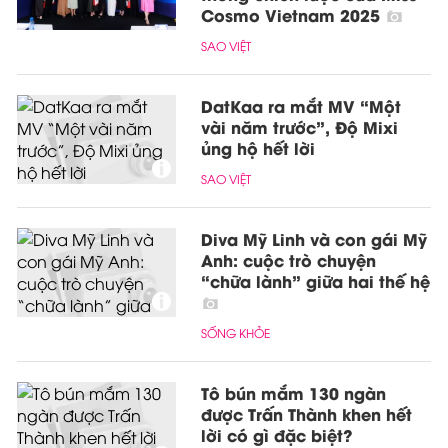
Cosmo Vietnam 2025
SAO VIỆT
DatKaa ra mắt MV “Một
vài năm trước”, Độ Mixi
ủng hộ hết lời
SAO VIỆT
Diva Mỹ Linh và con gái Mỹ
Anh: cuộc trò chuyện
“chữa lành” giữa hai thế hệ
SỐNG KHỎE
Tô bún mắm 130 ngàn
được Trấn Thành khen hết
lời có gì đặc biệt?