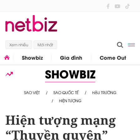
Xem nhiều
Mới nhất
Showbiz
Gia đình
Come Out
SHOWBIZ
SAO VIỆT
SAO QUỐC TẾ
HẬU TRƯỜNG
HIỆN TƯỢNG
Hiện tượng mạng
“Thuyền quyên”