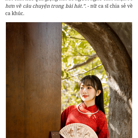
hơn về câu chuyện trong bài hát.”
. - nữ ca sĩ chia sẻ về
ca khúc.