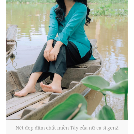
Nét đẹp đậm chất miền Tây của nữ ca sĩ genZ