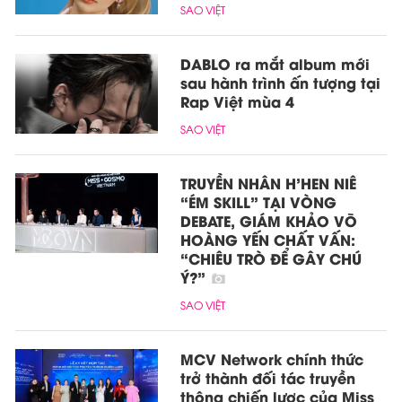
SAO VIỆT
DABLO ra mắt album mới
sau hành trình ấn tượng tại
Rap Việt mùa 4
SAO VIỆT
TRUYỀN NHÂN H’HEN NIÊ
“ÉM SKILL” TẠI VÒNG
DEBATE, GIÁM KHẢO VÕ
HOÀNG YẾN CHẤT VẤN:
“CHIÊU TRÒ ĐỂ GÂY CHÚ
Ý?”
SAO VIỆT
MCV Network chính thức
trở thành đối tác truyền
thông chiến lược của Miss