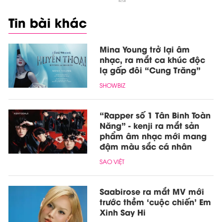
Tin bài khác
Mina Young trở lại âm
nhạc, ra mắt ca khúc độc
lạ gấp đôi “Cung Trăng”
SHOWBIZ
“Rapper số 1 Tân Binh Toàn
Năng” - kenji ra mắt sản
phẩm âm nhạc mới mang
đậm màu sắc cá nhân
SAO VIỆT
Saabirose ra mắt MV mới
trước thềm ‘cuộc chiến’ Em
Xinh Say Hi