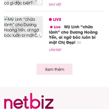
SAO VIỆT
LIVE
Mỹ Linh “chữa
lành” cho Dương Hoàng
Yến, ai ngờ bóc luôn bí
mật Chị Đẹp!
LÀM ĐẸP
Xem thêm