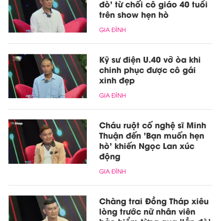
đò' từ chối cô giáo 40 tuổi
trên show hẹn hò
GIA ĐÌNH
Kỹ sư điện U.40 vỡ òa khi
chinh phục được cô gái
xinh đẹp
GIA ĐÌNH
Cháu ruột cố nghệ sĩ Minh
Thuận đến 'Bạn muốn hẹn
hò' khiến Ngọc Lan xúc
động
GIA ĐÌNH
Chàng trai Đồng Tháp xiêu
lòng trước nữ nhân viên