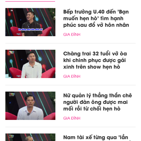
Bếp trưởng U.40 đến 'Bạn
muốn hẹn hò' tìm hạnh
phúc sau đổ vỡ hôn nhân
GIA ĐÌNH
Chàng trai 32 tuổi vỡ òa
khi chinh phục được gái
xinh trên show hẹn hò
GIA ĐÌNH
Nữ quản lý thẳng thắn chê
người đàn ông được mai
mối rồi từ chối hẹn hò
GIA ĐÌNH
Nam tài xế từng qua 'lần