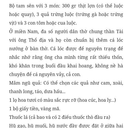
Bộ tam sên với 3 món: 300 gr thịt lợn (có thể luộc
hoặc quay), 3 quả trứng luộc (trứng gà hoặc trứng
vịt) và 3 con tôm hoặc cua luộc.
Ở miền Nam, đa số người dân thờ chung thần Tài
với ông Thổ địa và họ còn chuẩn bị thêm cá lóc
nướng ở bàn thờ. Cá lóc được để nguyên trạng để
nhắc nhớ rằng ông cha mình từng rất thiếu thốn,
khó khăn trong buổi đầu khai hoang, không nề hà
chuyện để cá nguyên vảy, cả con.
Mâm ngũ quả: Có thể chọn các quả như cam, xoài,
thanh long, táo, dưa hấu...
1 lọ hoa tươi có màu sắc rực rỡ (hoa cúc, hoa ly...)
1 bộ giấy tiền, vàng mã.
Thuốc lá (cả bao và có 2 điếu thuốc thò đầu ra)
Hũ gạo, hũ muối, hũ nước đầy được đặt ở giữa hai