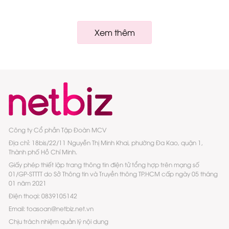
Xem thêm
Công ty Cổ phần Tập Đoàn MCV
Địa chỉ: 18bis/22/11 Nguyễn Thị Minh Khai, phường Đa Kao, quận 1,
Thành phố Hồ Chí Minh.
Giấy phép thiết lập trang thông tin điện tử tổng hợp trên mạng số
01/GP-STTTT do Sở Thông tin và Truyền thông TP.HCM cấp ngày 05 tháng
01 năm 2021
Điện thoại: 0839105142
Email: toasoan@netbiz.net.vn
Chịu trách nhiệm quản lý nội dung