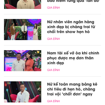
bảo hiểm từng qua 'lần đò'
GIA ĐÌNH
Nữ nhân viên ngân hàng
xinh đẹp bị chàng trai từ
chối trên show hẹn hò
GIA ĐÌNH
Nam tài xế vỡ òa khi chinh
phục được mẹ đơn thân
xinh đẹp
GIA ĐÌNH
Nữ kế toán mang bảng kê
chi tiêu đi hẹn hò, chàng
trai vội 'chốt đơn' ngay
GIA ĐÌNH