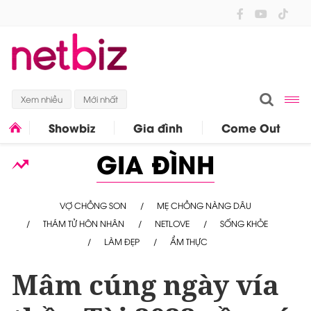
Xem nhiều
Mới nhất
Showbiz
Gia đình
Come Out
GIA ĐÌNH
VỢ CHỒNG SON
MẸ CHỒNG NÀNG DÂU
THÁM TỬ HÔN NHÂN
NETLOVE
SỐNG KHỎE
LÀM ĐẸP
ẨM THỰC
Mâm cúng ngày vía