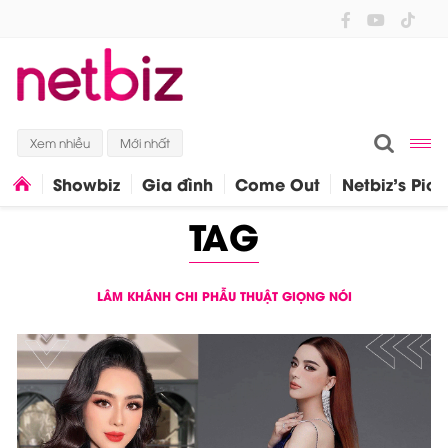
Xem nhiều
Mới nhất
Showbiz
Gia đình
Come Out
Netbiz's Pick
TAG
LÂM KHÁNH CHI PHẪU THUẬT GIỌNG NÓI