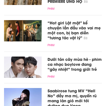
PREMIERE ỦNG HỘ
PHIM
“Hot girl Lật mặt" kể
chuyện lần đầu vào vai mẹ
một con, bị bạn diễn
“tương tác vật lý"
PHIM
Dưới tán cây mùa hè - phim
ca nhạc boylove đang
“gây nhiệt” trong giới trẻ
PHIM
Saabirose tung MV “Hell
No” đầy ma mị, quyến rũ
mang làn gió mới tới
đường đua Vpop