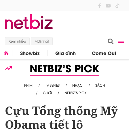
Xem nhiều
Mới nhất
Showbiz
Gia đình
Come Out
NETBIZ'S PICK
PHIM
TV SERIES
NHẠC
SÁCH
CHƠI
NETBIZ’S PICK
Cựu Tổng thống Mỹ
Obama tiết lộ