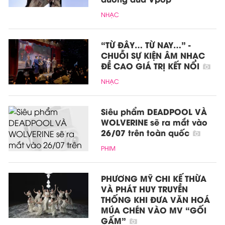
NHẠC
“TỪ ĐÂY… TỪ NAY…” -
CHUỖI SỰ KIỆN ÂM NHẠC
ĐỀ CAO GIÁ TRỊ KẾT NỐI
NHẠC
Siêu phẩm DEADPOOL VÀ
WOLVERINE sẽ ra mắt vào
26/07 trên toàn quốc
PHIM
PHƯƠNG MỸ CHI KẾ THỪA
VÀ PHÁT HUY TRUYỀN
THỐNG KHI ĐƯA VĂN HOÁ
MÚA CHÉN VÀO MV “GỐI
GẤM”