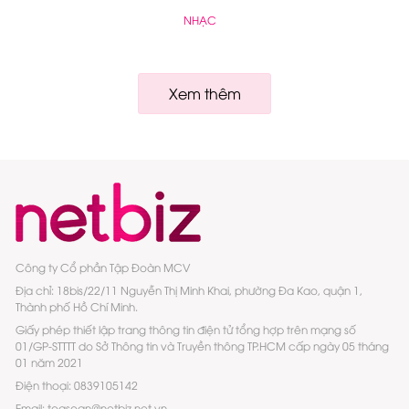
NHẠC
Xem thêm
Công ty Cổ phần Tập Đoàn MCV
Địa chỉ: 18bis/22/11 Nguyễn Thị Minh Khai, phường Đa Kao, quận 1,
Thành phố Hồ Chí Minh.
Giấy phép thiết lập trang thông tin điện tử tổng hợp trên mạng số
01/GP-STTTT do Sở Thông tin và Truyền thông TP.HCM cấp ngày 05 tháng
01 năm 2021
Điện thoại: 0839105142
Email: toasoan@netbiz.net.vn