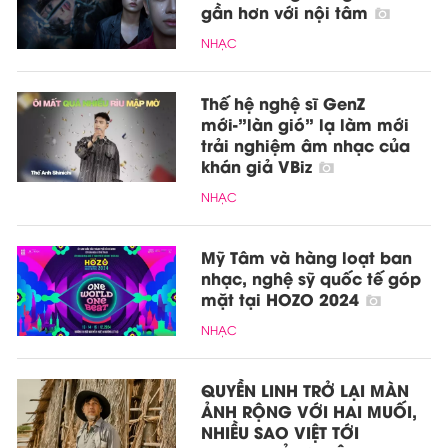
gần hơn với nội tâm
NHẠC
Thế hệ nghệ sĩ GenZ
mới-”làn gió” lạ làm mới
trải nghiệm âm nhạc của
khán giả VBiz
NHẠC
Mỹ Tâm và hàng loạt ban
nhạc, nghệ sỹ quốc tế góp
mặt tại HOZO 2024
NHẠC
QUYỀN LINH TRỞ LẠI MÀN
ẢNH RỘNG VỚI HAI MUỐI,
NHIỀU SAO VIỆT TỚI