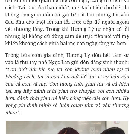
toả khiến mối quan hệ mẹ con ngày càng trở nên xa
cách. Tại “Gõ cửa thăm nhà”, mẹ Bạch Liên cho biết đã
không còn giận dỗi con gái từ rất lâu nhưng bà vẫn
đau đáu chờ một lời xin lỗi trực tiếp để nguôi ngoai
vết thương lòng. Trong khi Hương Lý tự nhận có lỗi
nhưng lại không đủ dũng cảm để trực tiếp nói với mẹ
khiến khoảng cách giữa hai mẹ con ngày càng xa hơn.
Trong bữa cơm gia đình, Hương Lý dồn hết tâm sự
vào lá thư tay nhờ Ngọc Lan gửi đến đấng sinh thành:
“Con biết đôi lúc mẹ và con không hiểu nhau tại vì
khoảng cách, tại vì con khó mở lời, tại vì sự bận rộn
của cả con và mẹ. Con mong thời gian tới và cả hiện
tại, mẹ hãy dành thời gian trò chuyện với con nhiều
hơn, dành thời gian để hiểu công việc của con hơn. Hy
vọng gia đình mình sẽ luôn quan tâm và yêu thương
nhau”
.