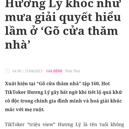
Hương Lý khóc như
mưa giải quyết hiểu
lầm ở ‘Gõ cửa thăm
nhà’
14:38
|
21/04/2023
GIA ĐÌNH
Thái Thư
Xuất hiện tại “Gõ cửa thăm nhà” tập 160, Hot
TikToker Hương Lý gây bất ngờ khi tiết lộ quá khứ
cô độc trong chính gia đình mình và hoá giải khúc
mắc với mẹ ruột.
TikToker “triệu view” Hương Lý là tên tuổi không