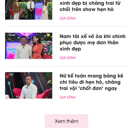
xinh đẹp bị chàng trai từ
chối trên show hẹn hò
GIA ĐÌNH
Nam tài xế vỡ òa khi chinh
phục được mẹ đơn thân
xinh đẹp
GIA ĐÌNH
Nữ kế toán mang bảng kê
chi tiêu đi hẹn hò, chàng
trai vội 'chốt đơn' ngay
GIA ĐÌNH
Xem thêm