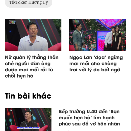
TikToker Hương Lý
Nữ quản lý thẳng thắn
Ngọc Lan 'dọa' ngừng
chê người đàn ông
mai mối cho chàng
được mai mối rồi từ
trai với lý do bất ngờ
chối hẹn hò
Tin bài khác
Bếp trưởng U.40 đến 'Bạn
muốn hẹn hò' tìm hạnh
phúc sau đổ vỡ hôn nhân