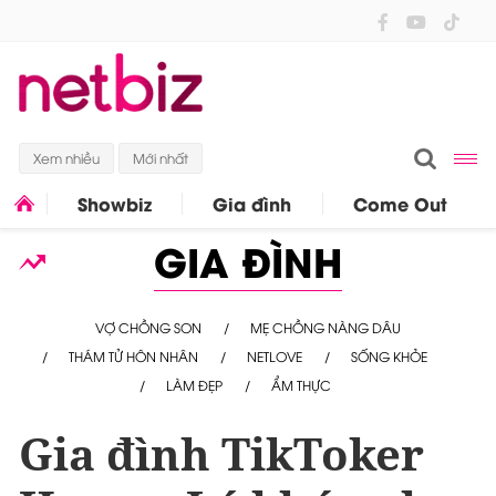
Xem nhiều
Mới nhất
Showbiz
Gia đình
Come Out
GIA ĐÌNH
VỢ CHỒNG SON
MẸ CHỒNG NÀNG DÂU
THÁM TỬ HÔN NHÂN
NETLOVE
SỐNG KHỎE
LÀM ĐẸP
ẨM THỰC
Gia đình TikToker