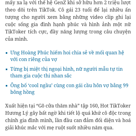
mấy xa lạ với thế hệ GenZ khi sở hữu hơn 2 triệu lượt
theo dõi trên TikTok. Cô gái 23 tuổi để lại nhiều ấn
tượng cho người xem bằng những video clip ghi lại
cuộc sống gia đình hạnh phúc và hình ảnh một nữ
TikToker tích cực, đầy năng lượng trong câu chuyện
của mình.
Ưng Hoàng Phúc hiếm hoi chia sẻ về mối quan hệ
với con riêng của vợ
Từng bị miệt thị ngoại hình, nữ người mẫu tự tin
tham gia cuộc thi nhan sắc
Ông bố ‘cool ngầu’ cùng con gái cầu hôn vợ bằng 99
bông hồng
Xuất hiện tại “Gõ cửa thăm nhà” tập 160, Hot TikToker
Hương Lý gây bất ngờ khi tiết lộ quá khứ cô độc trong
chính gia đình mình, lần đầu can đảm đối diện và hoá
giải khúc mắc với mẹ ruột suốt nhiều năm qua.