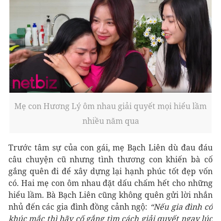
Mẹ con Hương Lý ôm nhau giải quyết mọi hiểu lầm
nhiều năm qua
Trước tâm sự của con gái, mẹ Bạch Liên dù đau đáu
câu chuyện cũ nhưng tình thương con khiến bà cố
gắng quên đi để xây dựng lại hạnh phúc tốt đẹp vốn
có. Hai mẹ con ôm nhau đặt dấu chấm hết cho những
hiểu lầm. Bà Bạch Liên cũng không quên gửi lời nhắn
nhủ đến các gia đình đồng cảnh ngộ:
“Nếu gia đình có
khúc mắc thì hãy cố gắng tìm cách giải quyết ngay lúc