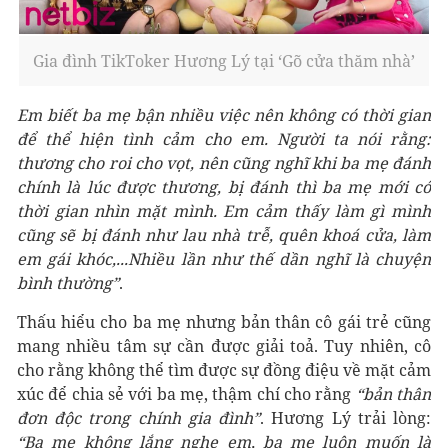
Gia đình TikToker Hương Lý tại ‘Gõ cửa thăm nhà’
Em biết ba mẹ bận nhiều việc nên không có thời gian
để thể hiện tình cảm cho em. Người ta nói rằng:
thương cho roi cho vọt, nên cũng nghĩ khi ba mẹ đánh
chính là lúc được thương, bị đánh thì ba mẹ mới có
thời gian nhìn mặt mình. Em cảm thấy làm gì mình
cũng sẽ bị đánh như lau nhà trễ, quên khoá cửa, làm
em gái khóc,...Nhiều lần như thế dần nghĩ là chuyện
bình thường”
.
Thấu hiểu cho ba mẹ nhưng bản thân cô gái trẻ cũng
mang nhiều tâm sự cần được giải toả. Tuy nhiên, cô
cho rằng không thể tìm được sự đồng điệu về mặt cảm
xúc để chia sẻ với ba mẹ, thậm chí cho rằng
“bản thân
đơn độc trong chính gia đình”
. Hương Lý trải lòng:
“Ba mẹ không lắng nghe em, ba mẹ luôn muốn là