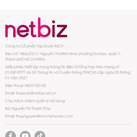
Công ty Cổ phần Tập Đoàn MCV
Địa chỉ: 18bis/22/11 Nguyễn Thị Minh Khai, phường Đa Kao, quận 1,
Thành phố Hồ Chí Minh.
Giấy phép thiết lập trang thông tin điện tử tổng hợp trên mạng số
01/GP-STTTT do Sở Thông tin và Truyền thông TP.HCM cấp ngày 05 tháng
01 năm 2021
Điện thoại: 0839105142
Email: toasoan@netbiz.net.vn
Chịu trách nhiệm quản lý nội dung
Bà: Nguyễn Thị Thanh Thủy
Email: thuy.nguyen@mcvnetworks.com