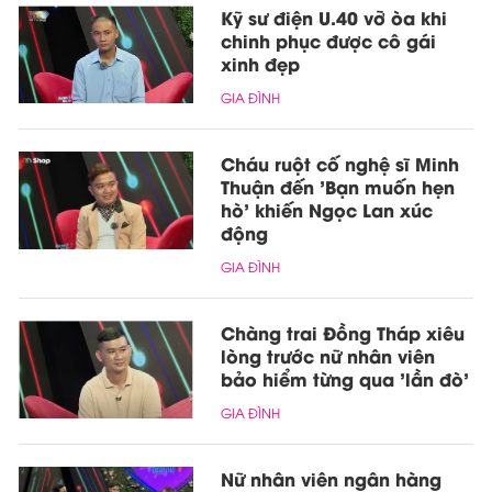
Kỹ sư điện U.40 vỡ òa khi
chinh phục được cô gái
xinh đẹp
GIA ĐÌNH
Cháu ruột cố nghệ sĩ Minh
Thuận đến 'Bạn muốn hẹn
hò' khiến Ngọc Lan xúc
động
GIA ĐÌNH
Chàng trai Đồng Tháp xiêu
lòng trước nữ nhân viên
bảo hiểm từng qua 'lần đò'
GIA ĐÌNH
Nữ nhân viên ngân hàng