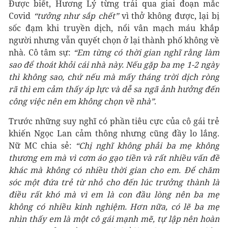
Được biết, Hương Lý từng trải qua giai đoạn mắc
Covid
“tưởng như sắp chết”
vì thở không được, lại bị
sốc đạm khi truyền dịch, nổi vân mạch máu khắp
người nhưng vẫn quyết chọn ở lại thành phố không về
nhà. Cô tâm sự:
“Em từng có thời gian nghĩ rằng làm
sao để thoát khỏi cái nhà này. Nếu gặp ba mẹ 1-2 ngày
thì không sao, chứ nếu mà mấy tháng trời dịch ròng
rã thì em cảm thấy áp lực và dễ sa ngã ảnh hưởng đến
công việc nên em không chọn về nhà”
.
Trước những suy nghĩ có phần tiêu cực của cô gái trẻ
khiến Ngọc Lan cảm thông nhưng cũng đầy lo lắng.
Nữ MC chia sẻ:
“Chị nghĩ không phải ba mẹ không
thương em mà vì cơm áo gạo tiền và rất nhiều vấn đề
khác mà không có nhiều thời gian cho em. Để chăm
sóc một đứa trẻ từ nhỏ cho đến lúc trưởng thành là
điều rất khó mà vì em là con đầu lòng nên ba mẹ
không có nhiều kinh nghiệm. Hơn nữa, có lẽ ba mẹ
nhìn thấy em là một cô gái mạnh mẽ, tự lập nên hoàn