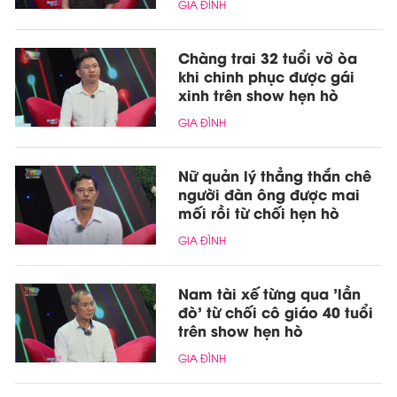
GIA ĐÌNH
Chàng trai 32 tuổi vỡ òa
khi chinh phục được gái
xinh trên show hẹn hò
GIA ĐÌNH
Nữ quản lý thẳng thắn chê
người đàn ông được mai
mối rồi từ chối hẹn hò
GIA ĐÌNH
Nam tài xế từng qua 'lần
đò' từ chối cô giáo 40 tuổi
trên show hẹn hò
GIA ĐÌNH