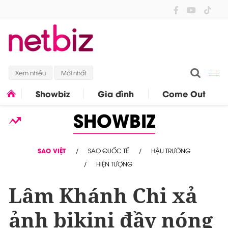
Xem nhiều
Mới nhất
Showbiz
Gia đình
Come Out
SHOWBIZ
SAO VIỆT
SAO QUỐC TẾ
HẬU TRƯỜNG
HIỆN TƯỢNG
Lâm Khánh Chi xả
ảnh bikini đầy nóng