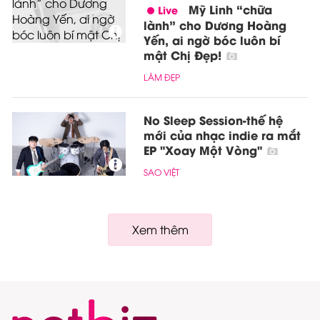
Mỹ Linh “chữa
lành” cho Dương Hoàng
Yến, ai ngờ bóc luôn bí
mật Chị Đẹp!
LÀM ĐẸP
No Sleep Session-thế hệ
mới của nhạc indie ra mắt
EP "Xoay Một Vòng"
SAO VIỆT
Xem thêm