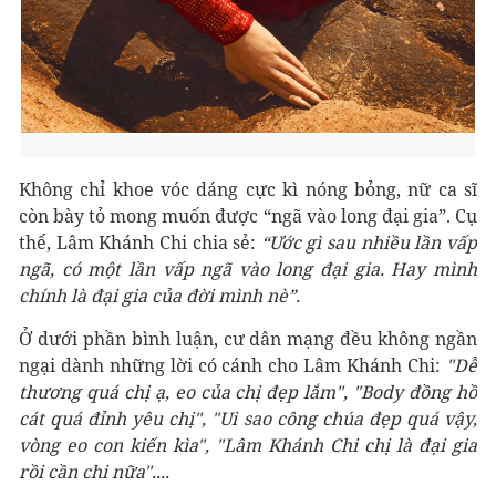
Không chỉ khoe vóc dáng cực kì nóng bỏng, nữ ca sĩ
còn bày tỏ mong muốn được “ngã vào long đại gia”. Cụ
thể, Lâm Khánh Chi chia sẻ:
“Ước gì sau nhiều lần vấp
ngã, có một lần vấp ngã vào long đại gia. Hay mình
chính là đại gia của đời mình nè”.
Ở dưới phần bình luận, cư dân mạng đều không ngần
ngại dành những lời có cánh cho Lâm Khánh Chi:
"Dễ
thương quá chị ạ, eo của chị đẹp lắm", "Body đồng hồ
cát quá đỉnh yêu chị", "Ui sao công chúa đẹp quá vậy,
vòng eo con kiến kìa", "Lâm Khánh Chi chị là đại gia
rồi cần chi nữa"....