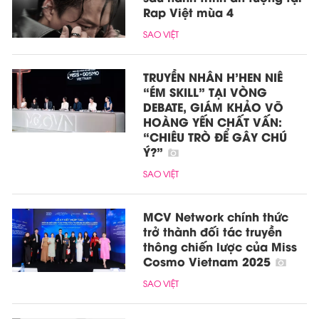
Rap Việt mùa 4
SAO VIỆT
TRUYỀN NHÂN H’HEN NIÊ
“ÉM SKILL” TẠI VÒNG
DEBATE, GIÁM KHẢO VÕ
HOÀNG YẾN CHẤT VẤN:
“CHIÊU TRÒ ĐỂ GÂY CHÚ
Ý?”
SAO VIỆT
MCV Network chính thức
trở thành đối tác truyền
thông chiến lược của Miss
Cosmo Vietnam 2025
SAO VIỆT