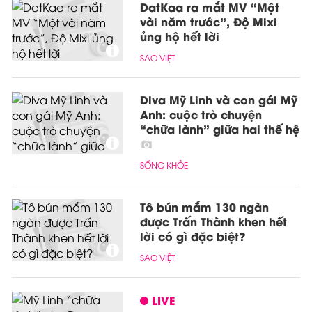
DatKaa ra mắt MV “Một
vài năm trước”, Độ Mixi
ủng hộ hết lời
SAO VIỆT
Diva Mỹ Linh và con gái Mỹ
Anh: cuộc trò chuyện
“chữa lành” giữa hai thế hệ
SỐNG KHỎE
Tô bún mắm 130 ngàn
được Trấn Thành khen hết
lời có gì đặc biệt?
SAO VIỆT
LIVE