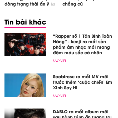
dòng trạng thái ẩn ý
chồng cũ
Tin bài khác
“Rapper số 1 Tân Binh Toàn
Năng” - kenji ra mắt sản
phẩm âm nhạc mới mang
đậm màu sắc cá nhân
SAO VIỆT
Saabirose ra mắt MV mới
trước thềm ‘cuộc chiến’ Em
Xinh Say Hi
SAO VIỆT
DABLO ra mắt album mới
sau hành trình ấn tượng tại