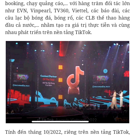
booking, chạy quảng cáo,... với hàng trăm đối tác lớn
như EVN, Vinpearl, TV360, Viettel, các báo đài, các
câu lạc bộ bóng đá, bóng rổ, các CLB thể thao hàng
đầu cả nước,... nhằm tạo ra giá trị thực tiễn và cùng
nhau phát triển trên nền tảng TikTok.
Tính đến tháng 10/2022, riêng trên nền tảng TikTok,