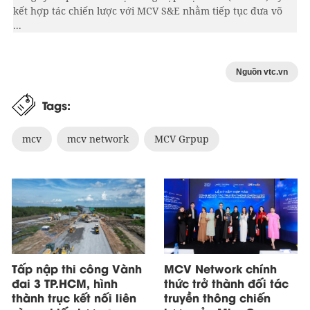
kết hợp tác chiến lược với MCV S&E nhằm tiếp tục đưa võ
...
Nguồn vtc.vn
Tags:
mcv
mcv network
MCV Grpup
Tấp nập thi công Vành
MCV Network chính
đai 3 TP.HCM, hình
thức trở thành đối tác
thành trục kết nối liên
truyền thông chiến