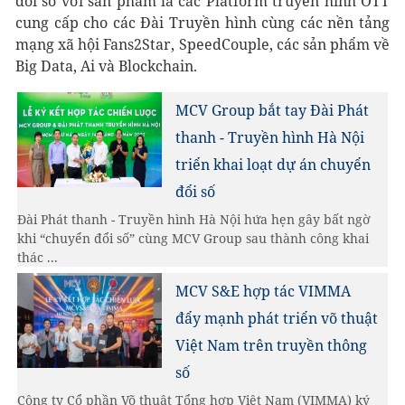
đổi số với sản phẩm là các Platform truyền hình OTT
cung cấp cho các Đài Truyền hình cùng các nền tảng
mạng xã hội Fans2Star, SpeedCouple, các sản phẩm về
Big Data, Ai và Blockchain.
MCV Group bắt tay Đài Phát
thanh - Truyền hình Hà Nội
triển khai loạt dự án chuyển
đổi số
Đài Phát thanh - Truyền hình Hà Nội hứa hẹn gây bất ngờ
khi “chuyển đổi số” cùng MCV Group sau thành công khai
thác ...
MCV S&E hợp tác VIMMA
đẩy mạnh phát triển võ thuật
Việt Nam trên truyền thông
số
Công ty Cổ phần Võ thuật Tổng hợp Việt Nam (VIMMA) ký