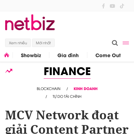
Xem nhiều
Mới nhất
Showbiz
Gia đình
Come Out
FINANCE
BLOCKCHAIN
KINH DOANH
TỰ DO TÀI CHÍNH
MCV Network đoạt
giải Content Partner