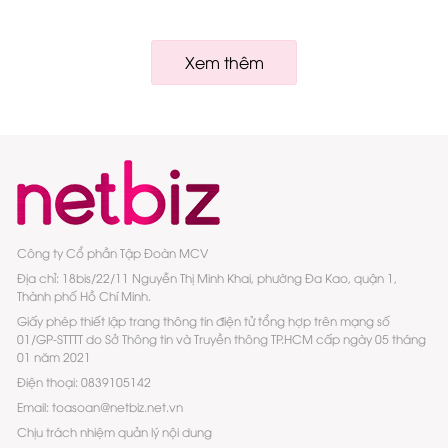
Xem thêm
Công ty Cổ phần Tập Đoàn MCV
Địa chỉ: 18bis/22/11 Nguyễn Thị Minh Khai, phường Đa Kao, quận 1,
Thành phố Hồ Chí Minh.
Giấy phép thiết lập trang thông tin điện tử tổng hợp trên mạng số
01/GP-STTTT do Sở Thông tin và Truyền thông TP.HCM cấp ngày 05 tháng
01 năm 2021
Điện thoại: 0839105142
Email: toasoan@netbiz.net.vn
Chịu trách nhiệm quản lý nội dung