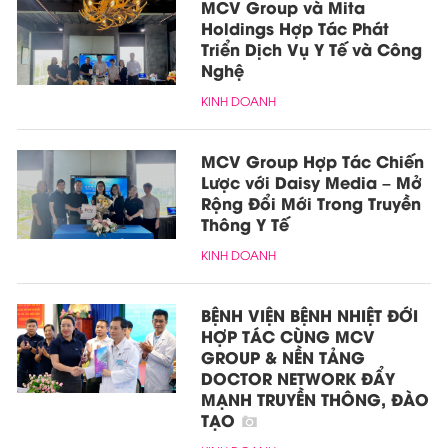
MCV Group và Mita
Holdings Hợp Tác Phát
Triển Dịch Vụ Y Tế và Công
Nghệ
KINH DOANH
MCV Group Hợp Tác Chiến
Lược với Daisy Media – Mở
Rộng Đổi Mới Trong Truyền
Thông Y Tế
KINH DOANH
BỆNH VIỆN BỆNH NHIỆT ĐỚI
HỢP TÁC CÙNG MCV
GROUP & NỀN TẢNG
DOCTOR NETWORK ĐẨY
MẠNH TRUYỀN THÔNG, ĐÀO
TẠO