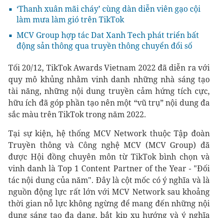
‘Thanh xuân mãi cháy’ cùng dàn diễn viên gạo cội
làm mưa làm gió trên TikTok
MCV Group hợp tác Dat Xanh Tech phát triển bất
động sản thông qua truyền thông chuyển đổi số
Tối 20/12, TikTok Awards Vietnam 2022 đã diễn ra với
quy mô khủng nhằm vinh danh những nhà sáng tạo
tài năng, những nội dung truyền cảm hứng tích cực,
hữu ích đã góp phần tạo nên một “vũ trụ” nội dung đa
sắc màu trên TikTok trong năm 2022.
Tại sự kiện, hệ thống MCV Network thuộc Tập đoàn
Truyền thông và Công nghệ MCV (MCV Group) đã
được Hội đồng chuyên môn từ TikTok bình chọn và
vinh danh là Top 1 Content Partner of the Year - "Đối
tác nội dung của năm". Đây là cột mốc có ý nghĩa và là
nguồn động lực rất lớn với MCV Network sau khoảng
thời gian nỗ lực không ngừng để mang đến những nội
dung sáng tạo đa dạng, bắt kịp xu hướng và ý nghĩa