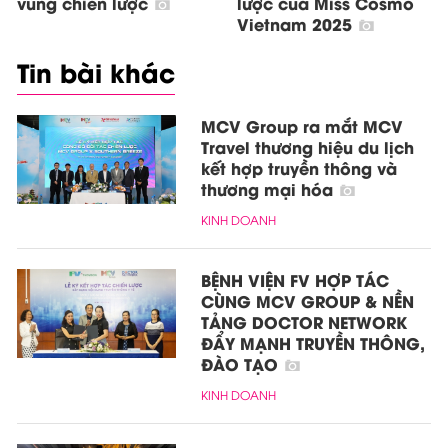
vùng chiến lược
lược của Miss Cosmo
Vietnam 2025
Tin bài khác
MCV Group ra mắt MCV
Travel thương hiệu du lịch
kết hợp truyền thông và
thương mại hóa
KINH DOANH
BỆNH VIỆN FV HỢP TÁC
CÙNG MCV GROUP & NỀN
TẢNG DOCTOR NETWORK
ĐẨY MẠNH TRUYỀN THÔNG,
ĐÀO TẠO
KINH DOANH