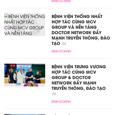
KINH DOANH
BỆNH VIỆN THỐNG NHẤT
HỢP TÁC CÙNG MCV
GROUP VÀ NỀN TẢNG
DOCTOR NETWORK ĐẨY
MẠNH TRUYỀN THÔNG, ĐÀO
TẠO
KINH DOANH
BỆNH VIỆN TRƯNG VƯƠNG
HỢP TÁC CÙNG MCV
GROUP & DOCTOR
NETWORK ĐẨY MẠNH
TRUYỀN THÔNG, ĐÀO TẠO
KINH DOANH