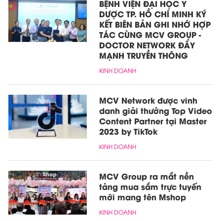
BỆNH VIỆN ĐẠI HỌC Y
DƯỢC TP. HỒ CHÍ MINH KÝ
KẾT BIÊN BẢN GHI NHỚ HỢP
TÁC CÙNG MCV GROUP -
DOCTOR NETWORK ĐẨY
MẠNH TRUYỀN THÔNG
KINH DOANH
MCV Network được vinh
danh giải thưởng Top Video
Content Partner tại Master
2023 by TikTok
KINH DOANH
MCV Group ra mắt nền
tảng mua sắm trực tuyến
mới mang tên Mshop
KINH DOANH