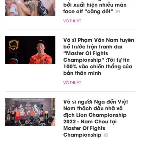
bởi xuất hiện nhiều màn
face off “căng đét”
VÕ THUẬT
Võ sĩ Phạm Văn Nam tuyên
bố trước trận tranh đai
“Master Of Fights
Championship” :Tôi tự tin
100% vào chiến thắng của
bản thân mình
VÕ THUẬT
Võ sĩ người Nga đến Việt
Nam thách đấu nhà vô
địch Lion Championship
2022 - Nam Chou tại
Master Of Fights
Championship