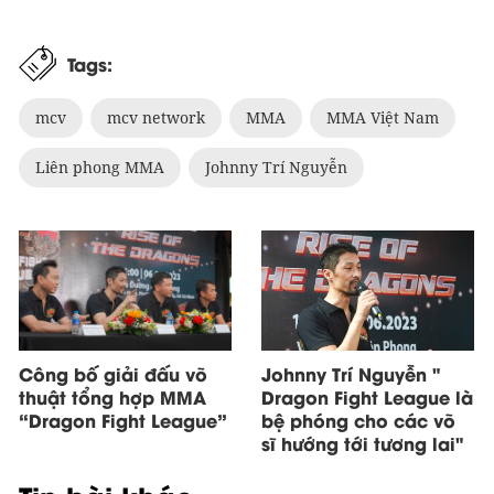
Tags:
mcv
mcv network
MMA
MMA Việt Nam
Liên phong MMA
Johnny Trí Nguyễn
Công bố giải đấu võ
Johnny Trí Nguyễn "
thuật tổng hợp MMA
Dragon Fight League là
“Dragon Fight League”
bệ phóng cho các võ
sĩ hướng tới tương lai"