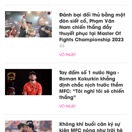
Đánh bại đối thủ bằng một
đòn siết cổ, Phạm Văn
Nam chiến thắng đầy
thuyết phục tại Master Of
Fights Championship 2023
VÕ THUẬT
Tay đấm số 1 nước Nga -
Roman Kokurkin khẳng
định chắc nịch trước thềm
MFC: “Tôi nghĩ tôi sẽ chiến
thắng”
VÕ THUẬT
Không khí buổi cân ký sự
kiện MFC nóng như trời hè