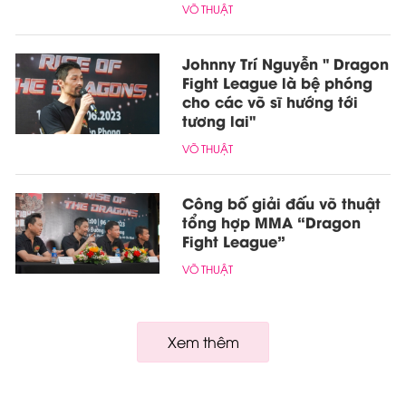
VÕ THUẬT
Johnny Trí Nguyễn " Dragon
Fight League là bệ phóng
cho các võ sĩ hướng tới
tương lai"
VÕ THUẬT
Công bố giải đấu võ thuật
tổng hợp MMA “Dragon
Fight League”
VÕ THUẬT
Xem thêm