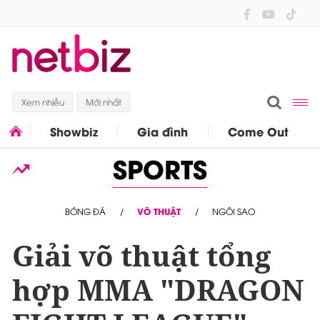
Xem nhiều
Mới nhất
Showbiz
Gia đình
Come Out
SPORTS
BÓNG ĐÁ
VÕ THUẬT
NGÔI SAO
Giải võ thuật tổng
hợp MMA "DRAGON