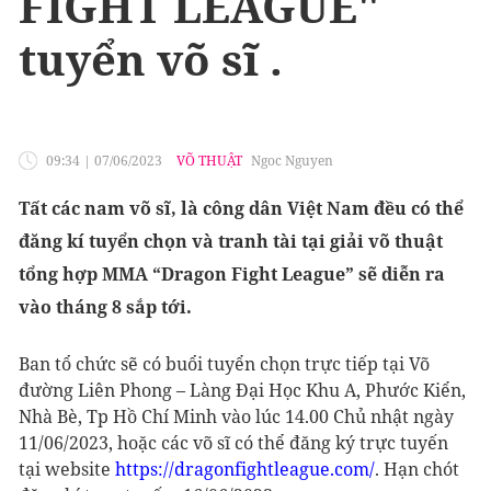
FIGHT LEAGUE"
tuyển võ sĩ .
09:34
|
07/06/2023
VÕ THUẬT
Ngoc Nguyen
Tất các nam võ sĩ, là công dân Việt Nam đều có thể
đăng kí tuyển chọn và tranh tài tại giải võ thuật
tổng hợp MMA “Dragon Fight League” sẽ diễn ra
vào tháng 8 sắp tới.
Ban tổ chức sẽ có buổi tuyển chọn trực tiếp tại Võ
đường Liên Phong – Làng Đại Học Khu A, Phước Kiển,
Nhà Bè, Tp Hồ Chí Minh vào lúc 14.00 Chủ nhật ngày
11/06/2023, hoặc các võ sĩ có thể đăng ký trực tuyến
tại website
https://dragonfightleague.com/
. Hạn chót