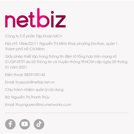
Công ty Cổ phần Tập Đoàn MCV
Địa chỉ: 18bis/22/11 Nguyễn Thị Minh Khai, phường Đa Kao, quận 1,
Thành phố Hồ Chí Minh.
Giấy phép thiết lập trang thông tin điện tử tổng hợp trên mạng số
01/GP-STTTT do Sở Thông tin và Truyền thông TP.HCM cấp ngày 05 tháng
01 năm 2021
Điện thoại: 0839105142
Email: toasoan@netbiz.net.vn
Chịu trách nhiệm quản lý nội dung
Bà: Nguyễn Thị Thanh Thủy
Email: thuy.nguyen@mcvnetworks.com