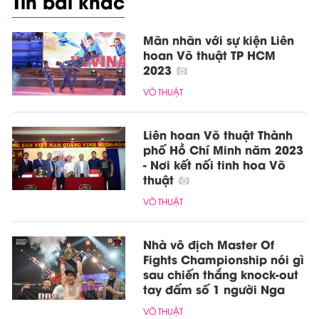
Tin bài khác
Mãn nhãn với sự kiện Liên
hoan Võ thuật TP HCM
2023
VÕ THUẬT
Liên hoan Võ thuật Thành
phố Hồ Chí Minh năm 2023
- Nơi kết nối tinh hoa Võ
thuật
VÕ THUẬT
Nhà vô địch Master Of
Fights Championship nói gì
sau chiến thắng knock-out
tay đấm số 1 người Nga
VÕ THUẬT