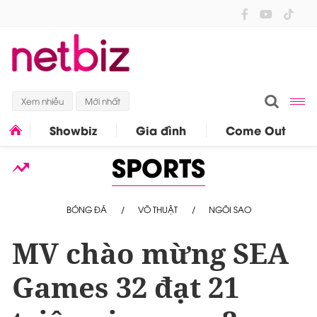
Xem nhiều
Mới nhất
Showbiz
Gia đình
Come Out
SPORTS
BÓNG ĐÁ
VÕ THUẬT
NGÔI SAO
MV chào mừng SEA
Games 32 đạt 21