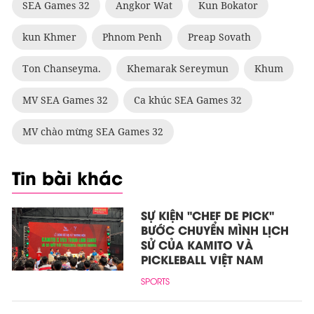
SEA Games 32
Angkor Wat
Kun Bokator
kun Khmer
Phnom Penh
Preap Sovath
Ton Chanseyma.
Khemarak Sereymun
Khum
MV SEA Games 32
Ca khúc SEA Games 32
MV chào mừng SEA Games 32
Tin bài khác
SỰ KIỆN "CHEF DE PICK"
BƯỚC CHUYỂN MÌNH LỊCH
SỬ CỦA KAMITO VÀ
PICKLEBALL VIỆT NAM
SPORTS