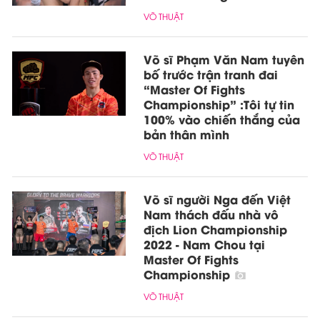
VÕ THUẬT
Võ sĩ Phạm Văn Nam tuyên
bố trước trận tranh đai
“Master Of Fights
Championship” :Tôi tự tin
100% vào chiến thắng của
bản thân mình
VÕ THUẬT
Võ sĩ người Nga đến Việt
Nam thách đấu nhà vô
địch Lion Championship
2022 - Nam Chou tại
Master Of Fights
Championship
VÕ THUẬT