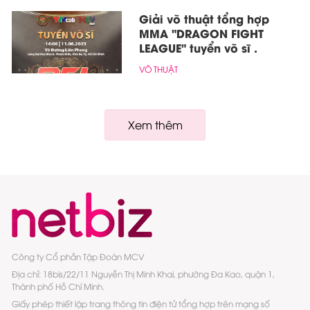
Giải võ thuật tổng hợp
MMA "DRAGON FIGHT
LEAGUE" tuyển võ sĩ .
VÕ THUẬT
Xem thêm
Công ty Cổ phần Tập Đoàn MCV
Địa chỉ: 18bis/22/11 Nguyễn Thị Minh Khai, phường Đa Kao, quận 1,
Thành phố Hồ Chí Minh.
Giấy phép thiết lập trang thông tin điện tử tổng hợp trên mạng số