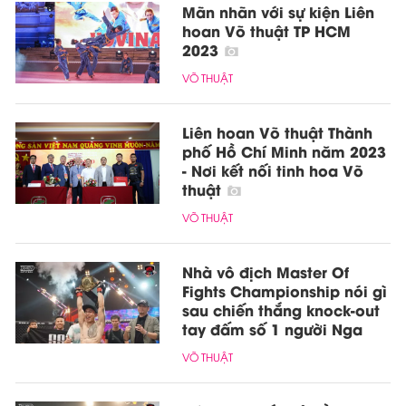
Mãn nhãn với sự kiện Liên
hoan Võ thuật TP HCM
2023
VÕ THUẬT
Liên hoan Võ thuật Thành
phố Hồ Chí Minh năm 2023
- Nơi kết nối tinh hoa Võ
thuật
VÕ THUẬT
Nhà vô địch Master Of
Fights Championship nói gì
sau chiến thắng knock-out
tay đấm số 1 người Nga
VÕ THUẬT