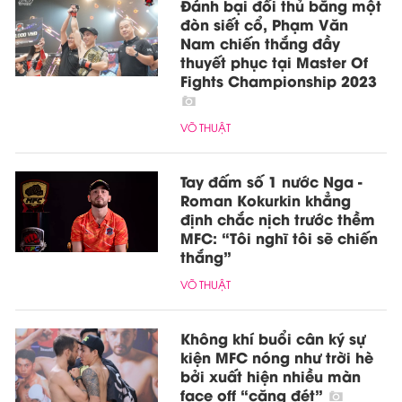
Đánh bại đối thủ bằng một
đòn siết cổ, Phạm Văn
Nam chiến thắng đầy
thuyết phục tại Master Of
Fights Championship 2023
VÕ THUẬT
Tay đấm số 1 nước Nga -
Roman Kokurkin khẳng
định chắc nịch trước thềm
MFC: “Tôi nghĩ tôi sẽ chiến
thắng”
VÕ THUẬT
Không khí buổi cân ký sự
kiện MFC nóng như trời hè
bởi xuất hiện nhiều màn
face off “căng đét”