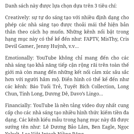
Danh sách này được lựa chọn dựa trên 3 tiêu chí:
Creatively: sự tự do sáng tạo với nhiều định dạng cho
phép các nhà sáng tạo được thoải mái thể hiện bản
thân theo cách họ muốn. Những kênh nổi bật trong
hạng mục này có thể kể đến như: FAPTV, MisThy, Cris
Devil Gamer, Jenny Huỳnh, v.v…
Emotionally: YouTube không chỉ mang đến cho các
nhà sáng tạo khả năng tiếp cận rộng rãi trên toàn thế
giới mà còn mang đến những kết nối cảm xúc sâu sắc
hơn với người hâm mộ. Điển hình có thể kể đến như
các kênh: Báo Tuổi Trẻ, Tuyết Bích Collection, Long
Chun, Tinh Long, Dương Dê, Davo’s Lingo…
Financially: YouTube là nền tảng video duy nhất cung
cấp cho các nhà sáng tạo nhiều hình thức kiếm tiền đa
dạng. Các kênh kiểu mẫu trong hạng mục này đã được
sướng tên như: Lê Dương Bảo Lâm, Ben Eagle, Ngọc