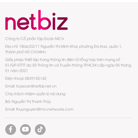
Công ty Cổ phần Tập Đoàn MCV
Địa chỉ: 18bis/22/11 Nguyễn Thị Minh Khai, phường Đa Kao, quận 1,
Thành phố Hồ Chí Minh.
Giấy phép thiết lập trang thông tin điện tử tổng hợp trên mạng số
01/GP-STTTT do Sở Thông tin và Truyền thông TP.HCM cấp ngày 05 tháng
01 năm 2021
Điện thoại: 0839105142
Email: toasoan@netbiz.net.vn
Chịu trách nhiệm quản lý nội dung
Bà: Nguyễn Thị Thanh Thủy
Email: thuy.nguyen@mcvnetworks.com