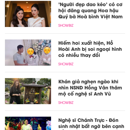
'Người đẹp dao kéo' có cơ
hội đăng quang Hoa hậu
Quý bà Hoà bình Việt Nam
SHOWBIZ
Hiếm hoi xuất hiện, Hồ
Hoài Anh bị soi ngoại hình
có nhiều thay đổi
SHOWBIZ
Khán giả nghẹn ngào khi
nhìn NSND Hồng Vân thăm
mộ cố nghệ sĩ Anh Vũ
SHOWBIZ
Nghệ sĩ Chánh Trực - Đón
sinh nhật bất ngờ bên cạnh