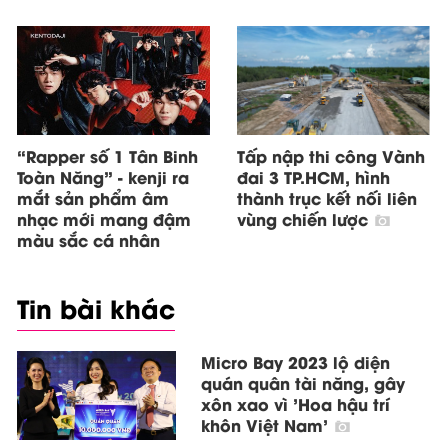
“Rapper số 1 Tân Binh
Tấp nập thi công Vành
Toàn Năng” - kenji ra
đai 3 TP.HCM, hình
mắt sản phẩm âm
thành trục kết nối liên
nhạc mới mang đậm
vùng chiến lược
màu sắc cá nhân
Tin bài khác
Micro Bay 2023 lộ diện
quán quân tài năng, gây
xôn xao vì 'Hoa hậu trí
khôn Việt Nam'