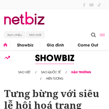
Xem nhiều
Mới nhất
Showbiz
Gia đình
Come Out
SHOWBIZ
SAO VIỆT
SAO QUỐC TẾ
HẬU TRƯỜNG
HIỆN TƯỢNG
Tưng bừng với siêu
lễ hội hoá trang