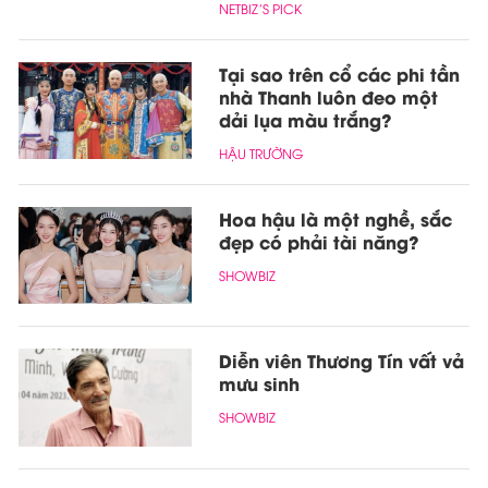
NETBIZ’S PICK
Tại sao trên cổ các phi tần
nhà Thanh luôn đeo một
dải lụa màu trắng?
HẬU TRƯỜNG
Hoa hậu là một nghề, sắc
đẹp có phải tài năng?
SHOWBIZ
Diễn viên Thương Tín vất vả
mưu sinh
SHOWBIZ