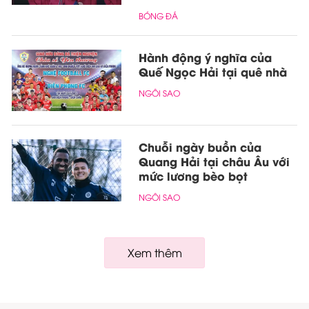
BÓNG ĐÁ
Hành động ý nghĩa của
Quế Ngọc Hải tại quê nhà
NGÔI SAO
Chuỗi ngày buồn của
Quang Hải tại châu Âu với
mức lương bèo bọt
NGÔI SAO
Xem thêm