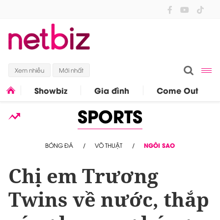
Xem nhiều
Mới nhất
Showbiz
Gia đình
Come Out
SPORTS
BÓNG ĐÁ
VÕ THUẬT
NGÔI SAO
Chị em Trương
Twins về nước, thắp