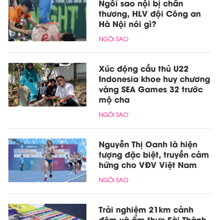
Ngôi sao nội bị chấn
thương, HLV đội Công an
Hà Nội nói gì?
NGÔI SAO
Xúc động cầu thủ U22
Indonesia khoe huy chương
vàng SEA Games 32 trước
mộ cha
NGÔI SAO
Nguyễn Thị Oanh là hiện
tượng đặc biệt, truyền cảm
hứng cho VĐV Việt Nam
NGÔI SAO
Trải nghiệm 21km cảnh
đêm và ẩm thực Sài Thành