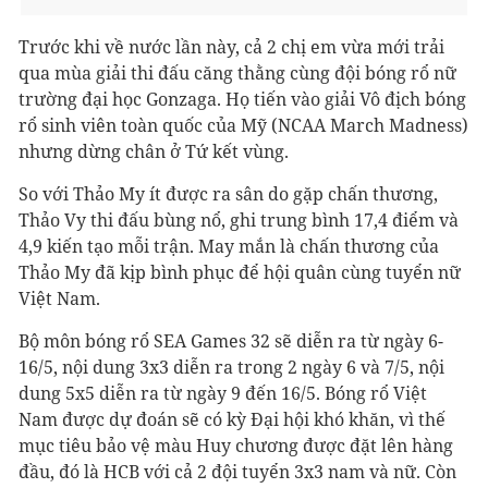
Trước khi về nước lần này, cả 2 chị em vừa mới trải
qua mùa giải thi đấu căng thằng cùng đội bóng rổ nữ
trường đại học Gonzaga. Họ tiến vào giải Vô địch bóng
rổ sinh viên toàn quốc của Mỹ (NCAA March Madness)
nhưng dừng chân ở Tứ kết vùng.
So với Thảo My ít được ra sân do gặp chấn thương,
Thảo Vy thi đấu bùng nổ, ghi trung bình 17,4 điểm và
4,9 kiến tạo mỗi trận. May mắn là chấn thương của
Thảo My đã kịp bình phục để hội quân cùng tuyển nữ
Việt Nam.
Bộ môn bóng rổ SEA Games 32 sẽ diễn ra từ ngày 6-
16/5, nội dung 3x3 diễn ra trong 2 ngày 6 và 7/5, nội
dung 5x5 diễn ra từ ngày 9 đến 16/5. Bóng rổ Việt
Nam được dự đoán sẽ có kỳ Đại hội khó khăn, vì thế
mục tiêu bảo vệ màu Huy chương được đặt lên hàng
đầu, đó là HCB với cả 2 đội tuyển 3x3 nam và nữ. Còn