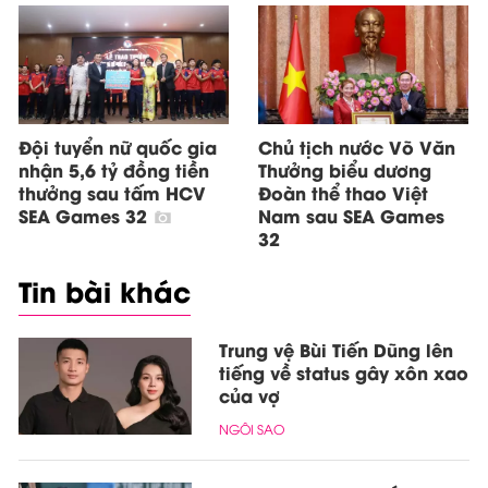
Đội tuyển nữ quốc gia
Chủ tịch nước Võ Văn
nhận 5,6 tỷ đồng tiền
Thưởng biểu dương
thưởng sau tấm HCV
Đoàn thể thao Việt
SEA Games 32
Nam sau SEA Games
32
Tin bài khác
Trung vệ Bùi Tiến Dũng lên
tiếng về status gây xôn xao
của vợ
NGÔI SAO