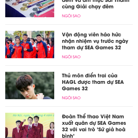
cùng Giải chạy đêm
NGÔI SAO
Vận động viên háo hức
nhận nhiệm vụ trước ngày
tham dự SEA Games 32
NGÔI SAO
Thủ môn điển trai của
HAGL được tham dự SEA
Games 32
NGÔI SAO
Đoàn Thể thao Việt Nam
xuất quân dự SEA Games
32 với vai trò 'Sứ giả hoà
bình'