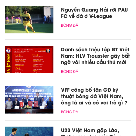
Nguyễn Quang Hải rời PAU
FC về đá ở V-League
BÓNG ĐÁ
Danh sách triệu tập ĐT Việt
Nam: HLV Troussier gây bất
ngờ với nhiều cầu thủ mới
BÓNG ĐÁ
VFF công bố tân GĐ kỹ
thuật bóng đá Việt Nam,
ông là ai và có vai trò gì ?
BÓNG ĐÁ
U23 Việt Nam gặp Lào,