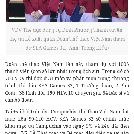
VĐV Thể dục dụng cụ Đinh Phương Thành tuyên
thệ tại Lễ xuất quân Đoàn Thể thao Việt Nam tham
dự SEA Games 32. (Ảnh: Trọng Hiếu)
Đoàn thể thao Việt Nam lần này tham dự với 1003
thành viên (con số lớn nhất trong lịch sử). Trong đó có
700 VĐV thi đấu ở 31 môn và phân môn trong chương
trình thi đấu SEA Games 32, 1 Trưởng đoàn, 2 Phó
đoàn, 38 lãnh đội, 190 HLV, 10 chuyên gia, 64 bác sĩ và
cán bộ đoàn.
Tại Đại hội trên đất Campuchia, thể thao Việt Nam đặt
mục tiêu 90-120 HCV. SEA Games 32 sẽ chính thức
khai mạc tại Campuchia vào ngày 5/5 và kéo dài đến
ngày 17/5. Lễ Khai mạc và Bế mạc đều diễn ra tại sân