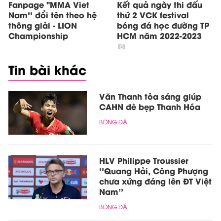
Fanpage "MMA Viet
Kết quả ngày thi đấu
Nam'' đổi tên theo hệ
thứ 2 VCK festival
thông giải - LION
bóng đá học đường TP
Championship
HCM năm 2022-2023
Tin bài khác
Văn Thanh tỏa sáng giúp
CAHN đè bẹp Thanh Hóa
BÓNG ĐÁ
HLV Philippe Troussier
''Quang Hải, Công Phượng
chưa xứng đáng lên ĐT Việt
Nam''
BÓNG ĐÁ