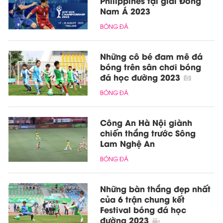
Philippines tại giải Đông
Nam Á 2023
BÓNG ĐÁ
Những cô bé đam mê đá
bóng trên sân chơi bóng
đá học đường 2023
BÓNG ĐÁ
Công An Hà Nội giành
chiến thắng trước Sông
Lam Nghệ An
BÓNG ĐÁ
Những bàn thắng đẹp nhất
của 6 trận chung kết
Festival bóng đá học
đường 2023