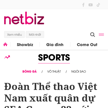
Xem nhiều
Mới nhất
Showbiz
Gia đình
Come Out
SPORTS
BÓNG ĐÁ
VÕ THUẬT
NGÔI SAO
Đoàn Thể thao Việt
Nam xuất quân dự