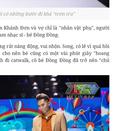
i có những bước đi khá "trơn tru"
ên Khánh Đơn và vợ chỉ là "nhân vật phụ", người
am nhạc sĩ - bé Đồng Đồng.
 rất năng động, vui nhộn. Song, có lẽ vì quá hồi
 cho nên bé cũng có một vài phút giây "hoang
nh đi catwalk, cô bé Đồng Đồng đã trở nên "chủ