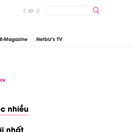
E-Magazine
Netbiz's TV
ICK
c nhiều
i nhất