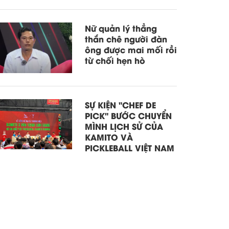
Nữ quản lý thẳng
thắn chê người đàn
ông được mai mối rồi
từ chối hẹn hò
SỰ KIỆN "CHEF DE
PICK" BƯỚC CHUYỂN
MÌNH LỊCH SỬ CỦA
KAMITO VÀ
PICKLEBALL VIỆT NAM