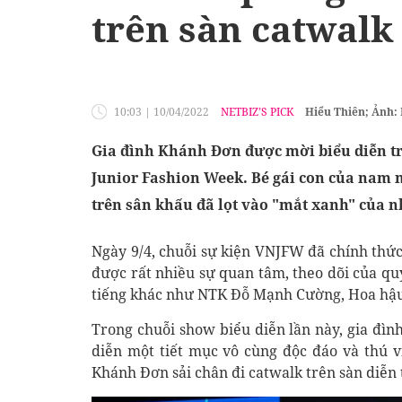
trên sàn catwalk
10:03
|
10/04/2022
NETBIZ’S PICK
Hiểu Thiên; Ảnh:
Gia đình Khánh Đơn được mời biểu diễn t
Junior Fashion Week. Bé gái con của nam 
trên sân khấu đã lọt vào "mắt xanh" của n
Ngày 9/4, chuỗi sự kiện VNJFW đã chính thứ
được rất nhiều sự quan tâm, theo dõi của qu
tiếng khác như NTK Đỗ Mạnh Cường, Hoa hậu
Trong chuỗi show biểu diễn lần này, gia đì
diễn một tiết mục vô cùng độc đáo và thú v
Khánh Đơn sải chân đi catwalk trên sàn diễn 