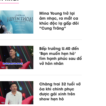
Mina Young trở lại
âm nhạc, ra mắt ca
khúc độc lạ gấp đôi
“Cung Trăng”
Bếp trưởng U.40 đến
'Bạn muốn hẹn hò'
tìm hạnh phúc sau đổ
vỡ hôn nhân
Chàng trai 32 tuổi vỡ
òa khi chinh phục
được gái xinh trên
show hẹn hò