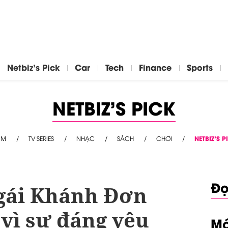
Netbiz's Pick
Car
Tech
Finance
Sports
NETBIZ'S PICK
IM
TV SERIES
NHẠC
SÁCH
CHƠI
NETBIZ’S P
Đọ
 gái Khánh Đơn
 vì sự đáng yêu
Mớ