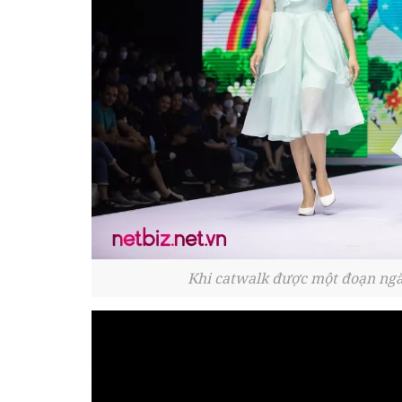
Khi catwalk được một đoạn ngắn,