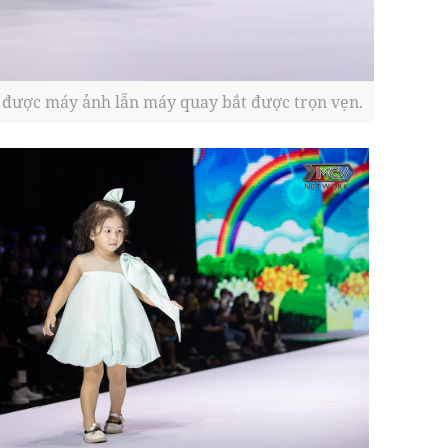
ã được máy ảnh lẫn máy quay bắt được trọn vẹn.