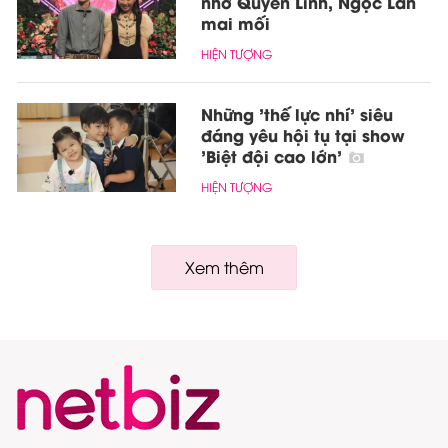
nhờ Quyền Linh, Ngọc Lan
mai mối
HIỆN TƯỢNG
Những 'thế lực nhí' siêu
đáng yêu hội tụ tại show
'Biệt đội cao lớn'
HIỆN TƯỢNG
Xem thêm