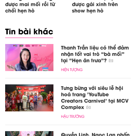
được mai mối rồi từ
được gái xinh trên
chối hẹn hò
show hẹn hò
Tin bài khác
Thanh Trần liệu có thể đảm
nhận tốt vai trò “bà mối”
tại “Hẹn ăn trưa”?
HIỆN TƯỢNG
Tưng bừng với siêu lễ hội
hoá trang 'YouTube
Creators Carnival' tại MCV
Complex
HẬU TRƯỜNG
Quyền Linh, Ngọc Lan phấn