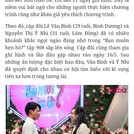
báo kết hôn thần tốc chỉ sau 11 ngày ghi hình. Đây là
niềm vui bất ngờ cho những người thực hiện chương
trình cũng như khán giả yêu thích chương trình.
Theo đó, cặp đôi
Lê Văn Bình (29 tuổi, Bình Dương) và
Nguyễn Thị Ý Nhi (31 tuổi, Lâm Đồng) đã có nhiều
khoảnh khắc ngọt ngào đáng nhớ trong “Bạn muốn
hẹn hò?” tập 908 sắp lên sóng. Cặp đôi cùng tham gia
ghi hình và lần đầu gặp nhau vào ngày 16/5. Sau
những ấn tượng đặc biệt ban đầu, Văn Bình và Ý Nhi
đã quyết định cho nhau cơ hội tìm hiểu với kì vọng
tiến xa hơn trong tương lai.