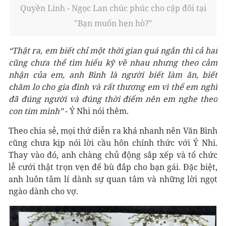
Quyền Linh - Ngọc Lan chúc phúc cho cặp đôi tại
"Bạn muốn hẹn hò?"
“Thật ra, em biết chỉ một thời gian quá ngắn thì cả hai
cũng chưa thể tìm hiểu kỹ về nhau nhưng theo cảm
nhận của em, anh Bình là người biết làm ăn, biết
chăm lo cho gia đình và rất thương em vì thể em nghĩ
đã đúng người và đúng thời điểm nên em nghe theo
con tim mình”
- Ý Nhi nói thêm.
Theo chia sẻ,
mọi thứ diễn ra khá nhanh nên Văn Bình
cũng chưa kịp nói lời cầu hôn chính thức với Ý Nhi.
Thay vào đó, anh chàng chủ động sắp xếp và tổ chức
lễ cưới thật trọn vẹn để bù đắp cho bạn gái. Đặc biệt,
anh luôn tâm lí dành sự quan tâm và những lời ngọt
ngào dành cho vợ.