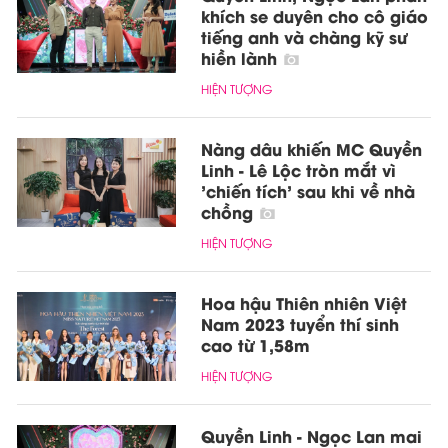
khích se duyên cho cô giáo
tiếng anh và chàng kỹ sư
hiền lành
HIỆN TƯỢNG
Nàng dâu khiến MC Quyền
Linh - Lê Lộc tròn mắt vì
'chiến tích' sau khi về nhà
chồng
HIỆN TƯỢNG
Hoa hậu Thiên nhiên Việt
Nam 2023 tuyển thí sinh
cao từ 1,58m
HIỆN TƯỢNG
Quyền Linh - Ngọc Lan mai