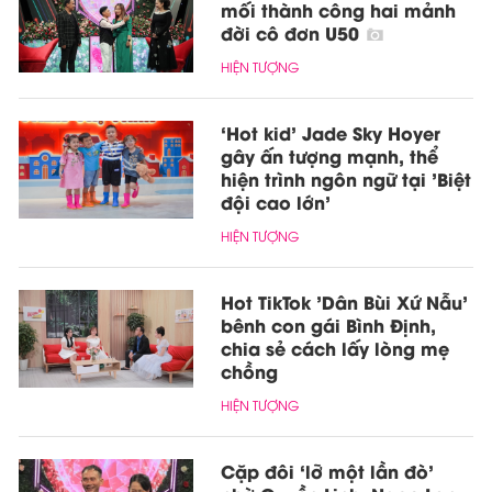
mối thành công hai mảnh
đời cô đơn U50
HIỆN TƯỢNG
‘Hot kid’ Jade Sky Hoyer
gây ấn tượng mạnh, thể
hiện trình ngôn ngữ tại 'Biệt
đội cao lớn'
HIỆN TƯỢNG
Hot TikTok 'Dân Bùi Xứ Nẫu'
bênh con gái Bình Định,
chia sẻ cách lấy lòng mẹ
chồng
HIỆN TƯỢNG
Cặp đôi ‘lỡ một lần đò’