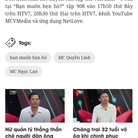
tại “Bạn muốn hẹn hò?” tập 908 vào 17h50 thứ Bảy
trên HTV7, 20h30 thứ Hai trên HTV7, kênh YouTube
MCVMedia và ứng dụng NetLove.
Tags:
bạn muốn hẹn hò
MC Quyền Linh
MC Ngọc Lan
Nữ quản lý thẳng thắn
Chàng trai 32 tuổi vỡ
chê người đàn ông
òa khi chinh phục