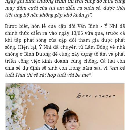
ngày ghi hình chương trình thì trời cũng đổ mưa cũng
may đám cưới của tụi em diễn ra suôn sẻ, được thời
tiết ủng hộ nên không gặp khó khăn gì”.
Được biết, hôn lễ của cặp đôi Văn Bình - Ý Nhi đã
chính thức diễn ra vào ngày 13/06 vừa qua, trước cả
khi tập phát sóng của cặp đôi tham gia được phát
sóng. Hiện tại, Ý Nhi đã chuyển từ Lâm Đồng về nhà
chồng ở Bình Dương để cùng xây dựng tổ ấm và phát
triển công việc kinh doanh cùng chồng. Cả hai còn
chia sẻ dự định sẽ sinh con trong năm sau vì
“em bé
tuổi Thìn thì sẽ rất hợp tuổi với ba mẹ”.