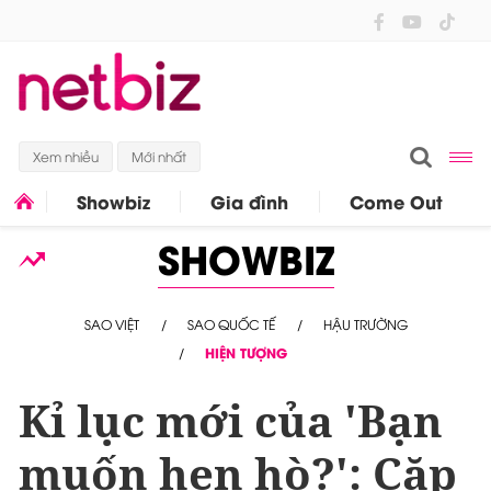
Xem nhiều
Mới nhất
Showbiz
Gia đình
Come Out
SHOWBIZ
SAO VIỆT
SAO QUỐC TẾ
HẬU TRƯỜNG
HIỆN TƯỢNG
Kỉ lục mới của 'Bạn
muốn hẹn hò?': Cặp