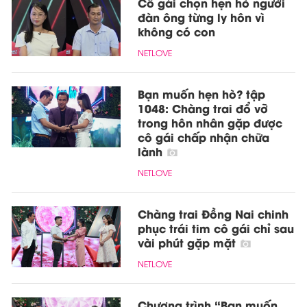
Cô gái chọn hẹn hò người
đàn ông từng ly hôn vì
không có con
NETLOVE
Bạn muốn hẹn hò? tập
1048: Chàng trai đổ vỡ
trong hôn nhân gặp được
cô gái chấp nhận chữa
lành
NETLOVE
Chàng trai Đồng Nai chinh
phục trái tim cô gái chỉ sau
vài phút gặp mặt
NETLOVE
Chương trình “Bạn muốn