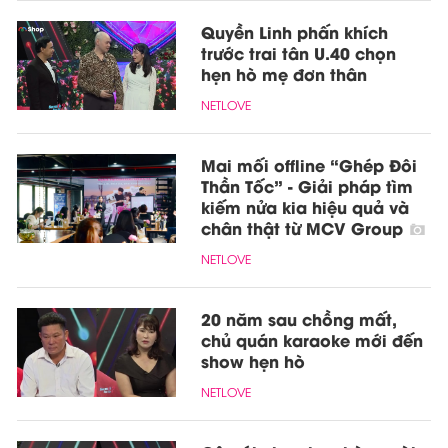
Quyền Linh phấn khích
trước trai tân U.40 chọn
hẹn hò mẹ đơn thân
NETLOVE
Mai mối offline “Ghép Đôi
Thần Tốc” - Giải pháp tìm
kiếm nửa kia hiệu quả và
chân thật từ MCV Group
NETLOVE
20 năm sau chồng mất,
chủ quán karaoke mới đến
show hẹn hò
NETLOVE