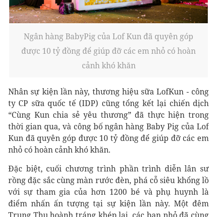
Ngân hàng BabyPig của Lof Kun đã quyên góp
được 10 tỷ đồng để giúp đỡ các em nhỏ có hoàn
cảnh khó khăn
Nhân sự kiện lần này, thương hiệu sữa LofKun - công
ty CP sữa quốc tế (IDP) cũng tổng kết lại chiến dịch
“Cùng Kun chia sẻ yêu thương” đã thực hiện trong
thời gian qua, và công bố ngân hàng Baby Pig của Lof
Kun đã quyên góp được 10 tỷ đồng để giúp đỡ các em
nhỏ có hoàn cảnh khó khăn.
Đặc biệt, cuối chương trình phần trình diễn lân sư
rồng đặc sắc cùng màn rước đèn, phá cỗ siêu khổng lồ
với sự tham gia của hơn 1200 bé và phụ huynh là
điểm nhấn ấn tượng tại sự kiện lần này. Một đêm
Trung Thu hoành tráng khép lại, các bạn nhỏ đã cùng