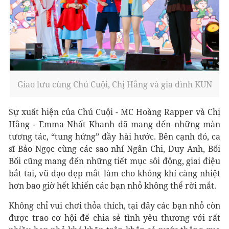
Giao lưu cùng Chú Cuội, Chị Hằng và gia đình KUN
Sự xuất hiện của Chú Cuội - MC Hoàng Rapper và Chị
Hằng - Emma Nhất Khanh đã mang đến những màn
tương tác, “tung hứng” đầy hài hước. Bên cạnh đó, ca
sĩ Bảo Ngọc cùng các sao nhí Ngân Chi, Duy Anh, Bối
Bối cũng mang đến những tiết mục sôi động, giai điệu
bắt tai, vũ đạo đẹp mắt làm cho không khí càng nhiệt
hơn bao giờ hết khiến các bạn nhỏ không thể rời mắt.
Không chỉ vui chơi thỏa thích, tại đây các bạn nhỏ còn
được trao cơ hội để chia sẻ tình yêu thương với rất