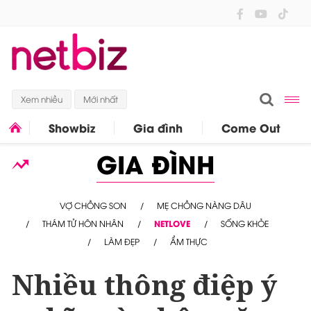
Xem nhiều
Mới nhất
Showbiz
Gia đình
Come Out
GIA ĐÌNH
VỢ CHỒNG SON
MẸ CHỒNG NÀNG DÂU
THÁM TỬ HÔN NHÂN
NETLOVE
SỐNG KHỎE
LÀM ĐẸP
ẨM THỰC
Nhiều thông điệp ý