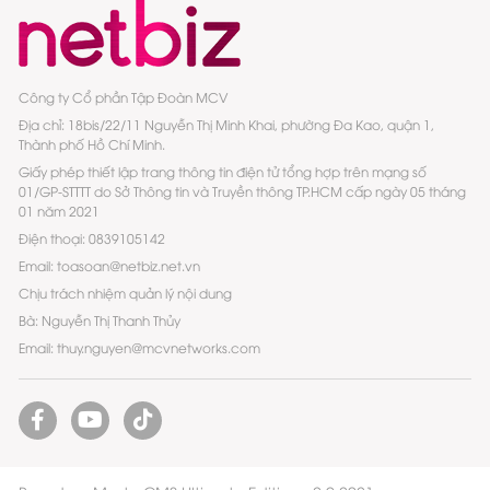
Công ty Cổ phần Tập Đoàn MCV
Địa chỉ: 18bis/22/11 Nguyễn Thị Minh Khai, phường Đa Kao, quận 1,
Thành phố Hồ Chí Minh.
Giấy phép thiết lập trang thông tin điện tử tổng hợp trên mạng số
01/GP-STTTT do Sở Thông tin và Truyền thông TP.HCM cấp ngày 05 tháng
01 năm 2021
Điện thoại: 0839105142
Email: toasoan@netbiz.net.vn
Chịu trách nhiệm quản lý nội dung
Bà: Nguyễn Thị Thanh Thủy
Email: thuy.nguyen@mcvnetworks.com