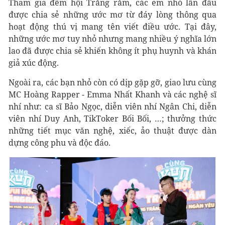
Tham gia đêm hội Trăng rằm, các em nhỏ lần đầu
được chia sẻ những ước mơ từ đáy lòng thông qua
hoạt động thú vị mang tên viết điều ước. Tại đây,
những ước mơ tuy nhỏ nhưng mang nhiều ý nghĩa lớn
lao đã được chia sẻ khiến không ít phụ huynh và khán
giả xúc động.
Ngoài ra, các bạn nhỏ còn có dịp gặp gỡ, giao lưu cùng
MC Hoàng Rapper - Emma Nhất Khanh và các nghệ sĩ
nhí như: ca sĩ Bảo Ngọc, diễn viên nhí Ngân Chi, diễn
viên nhí Duy Anh, TikToker Bối Bối, …; thưởng thức
những tiết mục văn nghệ, xiếc, ảo thuật được dàn
dựng công phu và độc đáo.