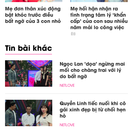
Mẹ đơn thân xúc động
Mẹ hối hận nhận ra
bật khóc trước điều
tình trạng tâm lý ‘khẩn
bất ngờ của 3 con nhỏ
cấp’ của con sau nhiều
năm mải lo công việc
Tin bài khác
Ngọc Lan 'dọa' ngừng mai
mối cho chàng trai với lý
do bất ngờ
NETLOVE
Quyền Linh tiếc nuối khi cô
gái xinh đẹp bị từ chối hẹn
hò
NETLOVE