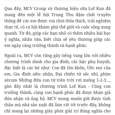
Qua đây, MCV Group và thương hiệu sữa Lof Kun đã
mang đến một lễ hội Trung Thu đậm chất truyền
thống để các em được vui chơi thỏa thích, trải nghiệm
thực tế, có cơ hội khám phá thế giới và cuộc sống xung
quanh. Từ đó, giúp các bạn nhỏ có thêm nhiều bài học
ý nghĩa, nhân văn, biết chia sẻ yêu thương giúp các
em ngày càng trưởng thành và hạnh phúc.
Ngoài ra, MCV còn từng gây tiếng vang lớn với nhiều
chương trình dành cho gia đình, các bậc phụ huynh,
đặc biệt là các bé như: Con đã lớn khôn, Ước mơ của
em, Gia đình siêu nhộn, Đại chiến tứ sắc nhí, phim
sitcom Những đứa con từ trên trời rơi xuống 1-2-3…,
gần đây nhất là chương trình Lof Kun - Cùng con
trưởng thành, cùng con hạnh phúc đã được khán giả
đón nhận và ủng hộ. MCV mong muốn giữ được tinh
thần mà nhà sản xuất đã làm rất tốt trước đây, không
chỉ mang lại những giây phút giải trí đúng nghĩa cho