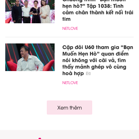
hẹn hò?” Tập 1038: Tình
cảm chân thành kết nối trái
tim
NETLOVE
Cặp đôi U60 tham gia “Bạn
Muốn Hẹn Hò” quan điểm
nói không với cãi vả, tìm
thấy mảnh ghép vô cùng
hoà hợp
NETLOVE
Xem thêm