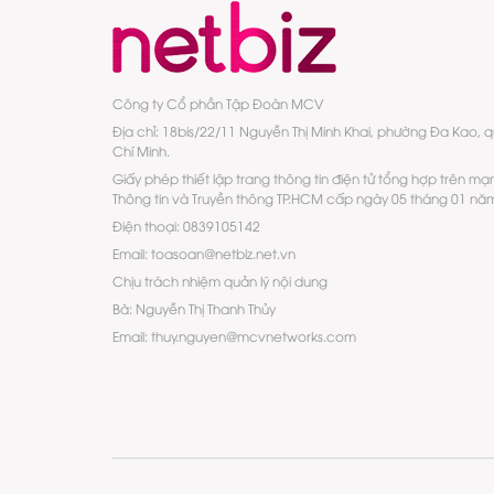
Công ty Cổ phần Tập Đoàn MCV
Địa chỉ: 18bis/22/11 Nguyễn Thị Minh Khai, phường Đa Kao, 
Chí Minh.
Giấy phép thiết lập trang thông tin điện tử tổng hợp trên mạ
Thông tin và Truyền thông TP.HCM cấp ngày 05 tháng 01 nă
Điện thoại: 0839105142
Email: toasoan@netbiz.net.vn
Chịu trách nhiệm quản lý nội dung
Bà: Nguyễn Thị Thanh Thủy
Email: thuy.nguyen@mcvnetworks.com