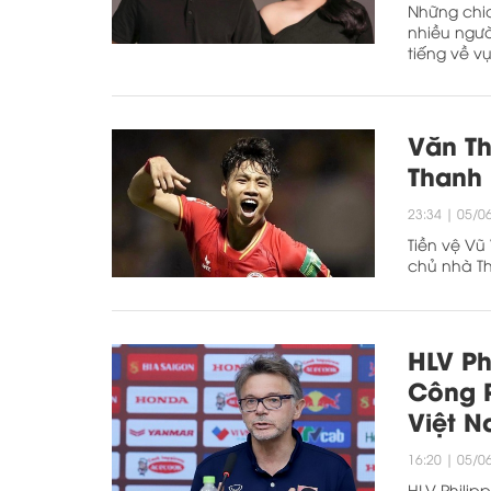
Những chia
nhiều ngườ
tiếng về v
Văn T
Thanh
23:34
|
05/0
Tiền vệ Vũ
chủ nhà T
HLV Ph
Công 
Việt N
16:20
|
05/0
HLV Philip