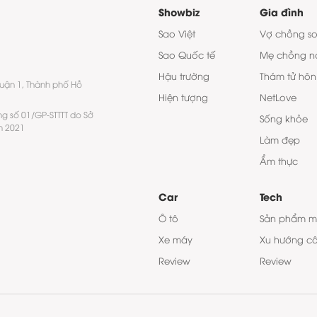
Showbiz
Gia đình
Sao Việt
Vợ chồng s
Sao Quốc tế
Mẹ chồng n
Hậu trường
Thám tử hôn
quận 1, Thành phố Hồ
Hiện tượng
NetLove
ng số 01/GP-STTTT do Sở
Sống khỏe
m 2021
Làm đẹp
Ẩm thực
Car
Tech
Ô tô
Sản phẩm m
Xe máy
Xu hướng c
Review
Review