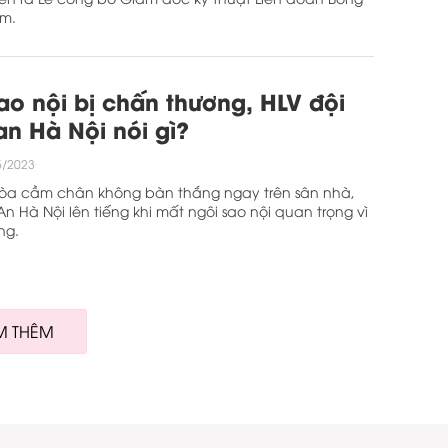
am.
ao nội bị chấn thương, HLV đội
n Hà Nội nói gì?
5/2023
Hòa cầm chân không bàn thắng ngay trên sân nhà,
n Hà Nội lên tiếng khi mất ngôi sao nội quan trọng vì
ng.
M THÊM