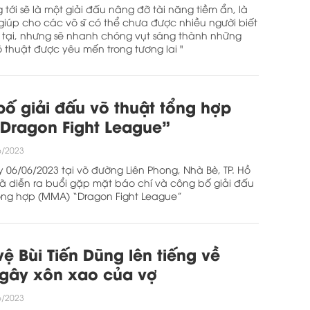
 tới sẽ là một giải đấu nâng đỡ tài năng tiềm ẩn, là
iúp cho các võ sĩ có thể chưa được nhiều người biết
 tại, nhưng sẽ nhanh chóng vụt sáng thành những
õ thuật được yêu mến trong tương lai "
ố giải đấu võ thuật tổng hợp
Dragon Fight League”
6/2023
 06/06/2023 tại võ đường Liên Phong, Nhà Bè, TP. Hồ
ã diễn ra buổi gặp mặt báo chí và công bố giải đấu
ổng hợp (MMA) “Dragon Fight League”
vệ Bùi Tiến Dũng lên tiếng về
 gây xôn xao của vợ
6/2023