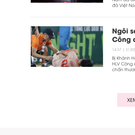
đá Việt N
Ngôi s
Công a
14:37
|
31/0
Bị Khánh 
HLV Công A
chấn thươ
XE