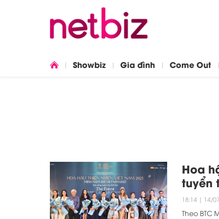
Showbiz
Gia đình
Come Out
Hoa hậ
tuyển 
18:14
|
14/0
Theo BTC M