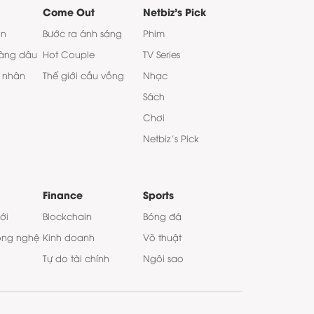
Come Out
Netbiz's Pick
on
Bước ra ánh sáng
Phim
àng dâu
Hot Couple
TV Series
 nhân
Thế giới cầu vồng
Nhạc
Sách
Chơi
Netbiz’s Pick
Finance
Sports
ới
Blockchain
Bóng đá
ông nghệ
Kinh doanh
Võ thuật
Tự do tài chính
Ngôi sao