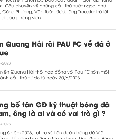
m. Câu chuyện về những cầu thủ xuất ngoại như
 Công Phượng, Văn Toàn được ông Troussier trả lời
hỏi của phóng viên.
 Quang Hải rời PAU FC về đá ở
gue
6/2023
uyễn Quang Hải thôi hợp đồng với Pau FC sớm một
hành cầu thủ tự do từ ngày 30/6/2023.
ng bố tân GĐ kỹ thuật bóng đá
am, ông là ai và có vai trò gì ?
6/2023
ng 6 năm 2023, tại trụ sở Liên đoàn bóng đá Việt
n ra Lễ công bố Giám đốc kỹ thuật Liên đoàn Bóng