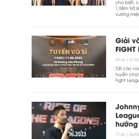
cho biết, 
1,58m trở 
vương miện
Giải 
FIGHT 
09:34
|
07/0
Tất các na
tuyển chọn
Fight Leagu
Johnny
League
hướng 
17:50
|
06/0