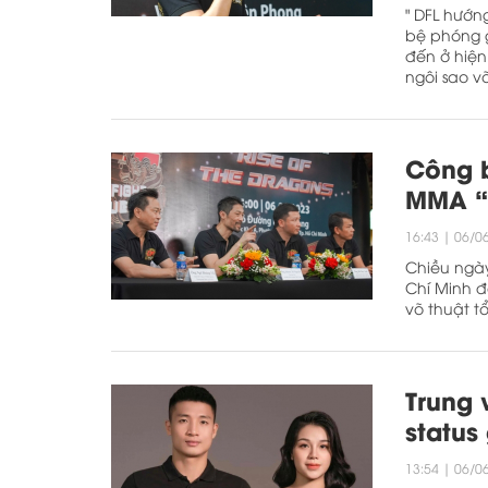
" DFL hướng
bệ phóng g
đến ở hiện
ngôi sao v
Công b
MMA “
16:43
|
06/0
Chiều ngày
Chí Minh đ
võ thuật t
Trung 
status
13:54
|
06/0