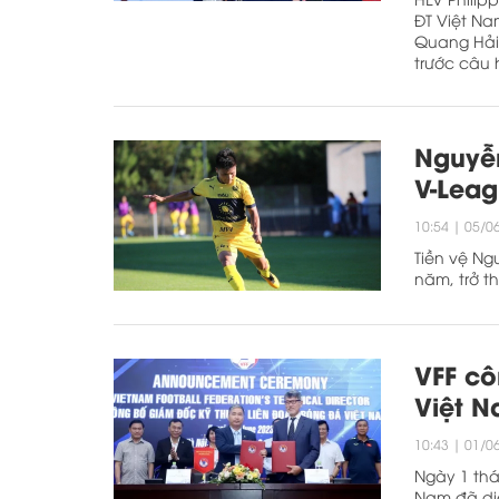
ĐT Việt Na
Quang Hải,
trước câu 
Nguyễn
V-Lea
10:54
|
05/0
Tiền vệ Ng
năm, trở t
VFF cô
Việt N
10:43
|
01/0
Ngày 1 thá
Nam đã diễ