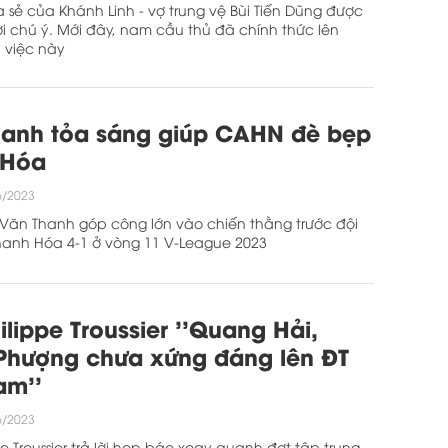
 sẻ của Khánh Linh - vợ trung vệ Bùi Tiến Dũng được
i chú ý. Mới đây, nam cầu thủ đã chính thức lên
ụ việc này
hanh tỏa sáng giúp CAHN đè bẹp
 Hóa
6/2023
 Văn Thanh góp công lớn vào chiến thằng trước đội
hanh Hóa 4-1 ở vòng 11 V-League 2023
ilippe Troussier ''Quang Hải,
Phượng chưa xứng đáng lên ĐT
am''
6/2023
pe Troussier trả lời họp báo xoay quanh đợt tập trung