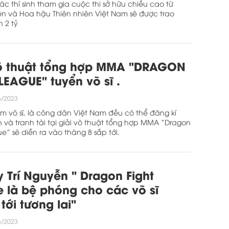
các thí sinh tham gia cuộc thi sở hữu chiều cao từ
lên và Hoa hậu Thiên nhiên Việt Nam sẽ được trao
 2 tỷ
võ thuật tổng hợp MMA "DRAGON
LEAGUE" tuyển võ sĩ .
6/2023
m võ sĩ, là công dân Việt Nam đều có thể đăng kí
 và tranh tài tại giải võ thuật tổng hợp MMA “Dragon
e” sẽ diễn ra vào tháng 8 sắp tới.
 Trí Nguyễn " Dragon Fight
 là bệ phóng cho các võ sĩ
tới tương lai"
6/2023