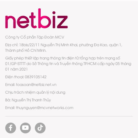
Công ty Cổ phần Tập Đoàn MCV
Địa chỉ: 18bis/22/11 Nguyễn Thị Minh Khai, phường Đa Kao, quận 1,
Thành phố Hồ Chí Minh.
Giấy phép thiết lập trang thông tin điện tử tổng hợp trên mạng số
01/GP-STTTT do Sở Thông tin và Truyền thông TP.HCM cấp ngày 05 tháng
01 năm 2021
Điện thoại: 0839105142
Email: toasoan@netbiz.net.vn
Chịu trách nhiệm quản lý nội dung
Bà: Nguyễn Thị Thanh Thủy
Email: thuy.nguyen@mcvnetworks.com