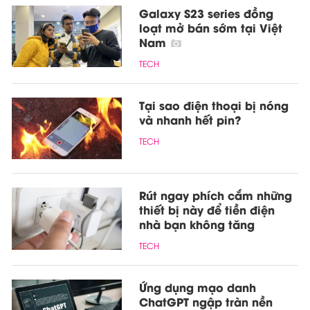
Galaxy S23 series đồng
loạt mở bán sớm tại Việt
Nam
TECH
Tại sao điện thoại bị nóng
và nhanh hết pin?
TECH
Rút ngay phích cắm những
thiết bị này để tiền điện
nhà bạn không tăng
TECH
Ứng dụng mạo danh
ChatGPT ngập tràn nền