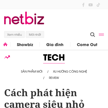
Xem nhiều
Mới nhất
Showbiz
Gia đình
Come Out
TECH
SẢN PHẨM MỚI
XU HƯỚNG CÔNG NGHỆ
REVIEW
Cách phát hiện
camera siêu nhỏ