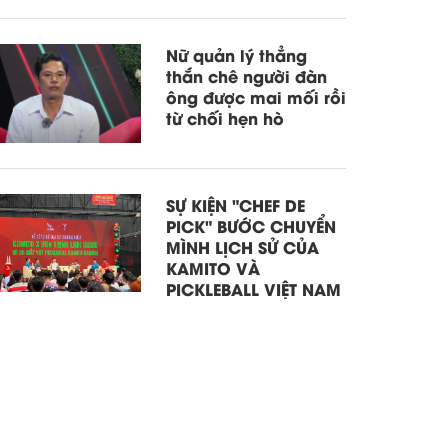
Nữ quản lý thẳng
thắn chê người đàn
ông được mai mối rồi
từ chối hẹn hò
SỰ KIỆN "CHEF DE
PICK" BƯỚC CHUYỂN
MÌNH LỊCH SỬ CỦA
KAMITO VÀ
PICKLEBALL VIỆT NAM