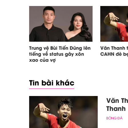
Trung vệ Bùi Tiến Dũng lên
Văn Thanh 
tiếng về status gây xôn
CAHN đè b
xao của vợ
Tin bài khác
Văn T
Thanh
BÓNG ĐÁ