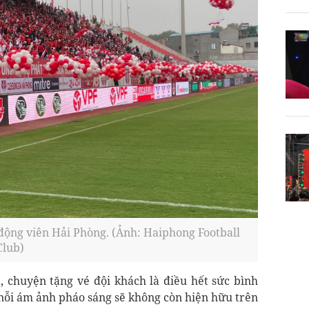
 động viên Hải Phòng. (Ảnh: Haiphong Football
Club)
 chuyện tặng vé đội khách là điều hết sức bình
nỗi ám ảnh pháo sáng sẽ không còn hiện hữu trên