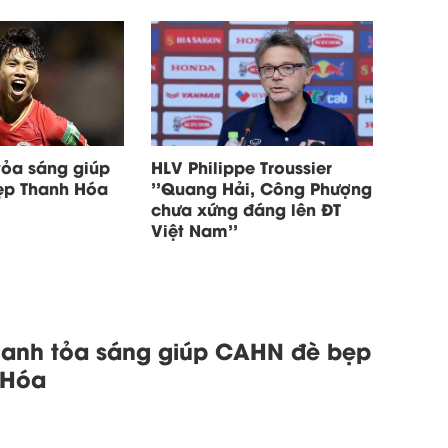
tỏa sáng giúp
HLV Philippe Troussier
ẹp Thanh Hóa
''Quang Hải, Công Phượng
chưa xứng đáng lên ĐT
Việt Nam''
hanh tỏa sáng giúp CAHN đè bẹp
 Hóa