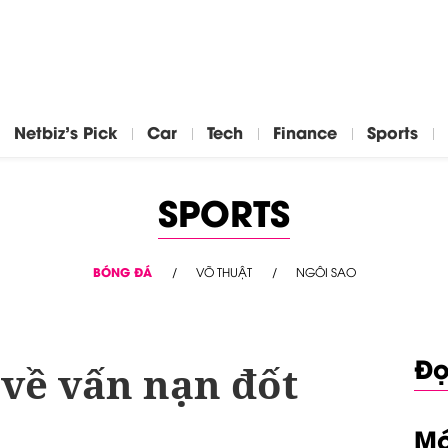
Netbiz's Pick
Car
Tech
Finance
Sports
SPORTS
BÓNG ĐÁ
VÕ THUẬT
NGÔI SAO
Đọ
 về vấn nạn đốt
Mớ