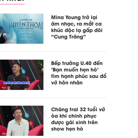
Mina Young trở lại
âm nhạc, ra mắt ca
khúc độc lạ gấp đôi
“Cung Trăng”
Bếp trưởng U.40 đến
'Bạn muốn hẹn hò'
tìm hạnh phúc sau đổ
vỡ hôn nhân
Chàng trai 32 tuổi vỡ
òa khi chinh phục
được gái xinh trên
show hẹn hò