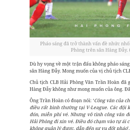
Pháo sáng đã trở thành vấn đề nhức nhối
Phòng trên sân Hàng Đẫy. 
Dù hy vọng về một trận đấu không pháo sáng 
sân Hàng Đẫy. Mong muốn của vị chủ tịch CL
Chủ tịch CLB Hải Phòng Văn Trần Hoàn đã gửi
Hàng Đẫy không như mong muốn của ông. Đây l
Ông Trần Hoàn có đoạn nói: ‘
Công văn của chú
điều rất bình thường tại V-League. Các đội 
đón, miễn phí vé. Nhưng vô tình công văn đó 
Hải Phòng đi xin vé. Điều đó chạm vào tự ái 
không quản lý được, dẫn đến sự vụ đốt pháo
’.