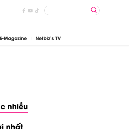
E-Magazine
Netbiz's TV
c nhiều
i nhất