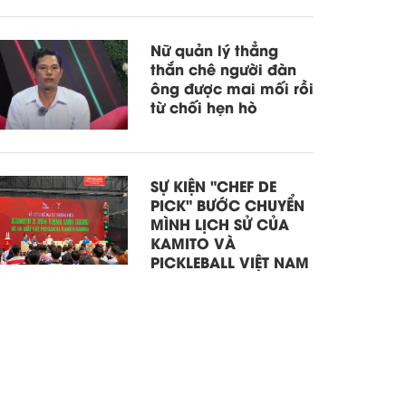
Nữ quản lý thẳng
thắn chê người đàn
ông được mai mối rồi
từ chối hẹn hò
SỰ KIỆN "CHEF DE
PICK" BƯỚC CHUYỂN
MÌNH LỊCH SỬ CỦA
KAMITO VÀ
PICKLEBALL VIỆT NAM