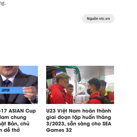
ng.
Nguồn vtc.vn
-17 ASIAN Cup
U23 Việt Nam hoàn thành
 Nam chung
giai đoạn tập huấn tháng
ật Bản, chủ
3/2023, sẵn sàng cho SEA
n dễ thở
Games 32