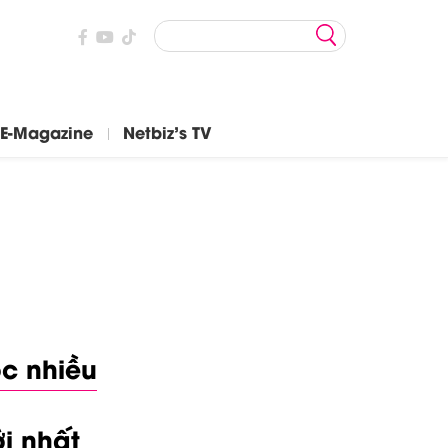
E-Magazine
Netbiz's TV
c nhiều
i nhất