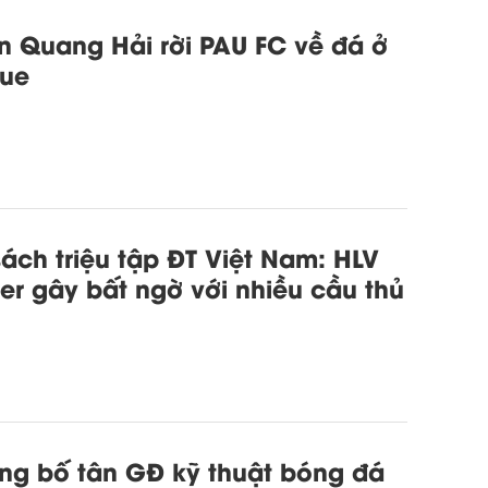
 Quang Hải rời PAU FC về đá ở
gue
ách triệu tập ĐT Việt Nam: HLV
ier gây bất ngờ với nhiều cầu thủ
ng bố tân GĐ kỹ thuật bóng đá