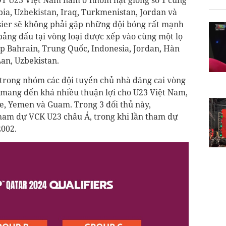
n ĐT U23 Việt Nam nằm ở nhóm hạt giống số 1 cùng
bia, Uzbekistan, Iraq, Turkmenistan, Jordan và
ssier sẽ không phải gặp những đội bóng rất mạnh
c bảng đấu tại vòng loại được xếp vào cùng một lọ
p Bahrain, Trung Quốc, Indonesia, Jordan, Hàn
Lan, Uzbekistan.
 trong nhóm các đội tuyển chủ nhà đăng cai vòng
m mang đến khá nhiều thuận lợi cho U23 Việt Nam,
re, Yemen và Guam. Trong 3 đối thủ này,
am dự VCK U23 châu Á, trong khi lần tham dự
2002.