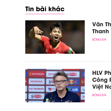
Tin bài khác
Văn T
Thanh
BÓNG ĐÁ
HLV Ph
Công 
Việt N
BÓNG ĐÁ