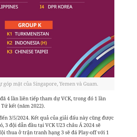
ự góp mặt của Singapore, Yemen và Guam.
ã 4 lần liên tiếp tham dự VCK, trong đó 1 lần
o Tứ kết (năm 2022).
đến 3/5/2024. Kết quả của giải đấu này cũng được
ó, 3 đội dẫn đầu tại VCK U23 châu Á 2024 sẽ
i thua ở trận tranh hạng 3 sẽ đá Play-off với 1