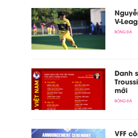
Nguyễn
V-Lea
BÓNG ĐÁ
Danh s
Trouss
mới
BÓNG ĐÁ
VFF cô