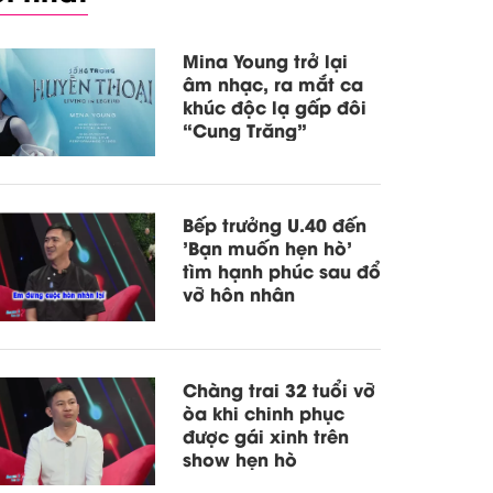
Mina Young trở lại
âm nhạc, ra mắt ca
khúc độc lạ gấp đôi
“Cung Trăng”
Bếp trưởng U.40 đến
'Bạn muốn hẹn hò'
tìm hạnh phúc sau đổ
vỡ hôn nhân
Chàng trai 32 tuổi vỡ
òa khi chinh phục
được gái xinh trên
show hẹn hò