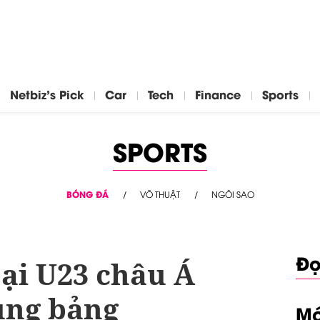
Netbiz's Pick
Car
Tech
Finance
Sports
SPORTS
BÓNG ĐÁ
VÕ THUẬT
NGÔI SAO
Đọ
ại U23 châu Á
ùng bảng
Mớ