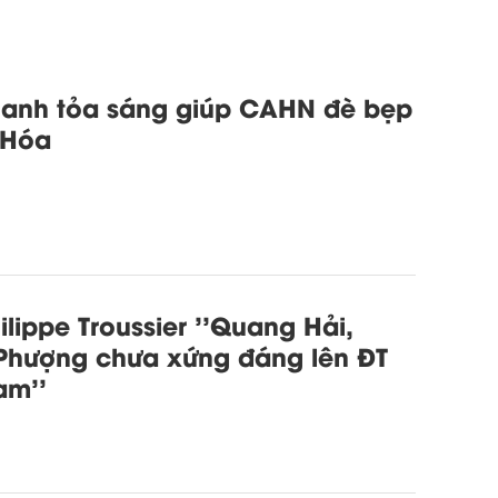
hanh tỏa sáng giúp CAHN đè bẹp
 Hóa
ilippe Troussier ''Quang Hải,
Phượng chưa xứng đáng lên ĐT
am''