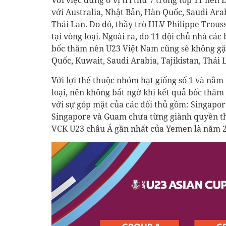
Với việc đứng ở vị trí thứ 7 trong tốp 11 nê
với Australia, Nhật Bản, Hàn Quốc, Saudi Ara
Thái Lan. Do đó, thầy trò HLV Philippe Trou
tại vòng loại. Ngoài ra, do 11 đội chủ nhà cá
bốc thăm nên U23 Việt Nam cũng sẽ không gặ
Quốc, Kuwait, Saudi Arabia, Tajikistan, Thái 
Với lợi thế thuộc nhóm hạt giống số 1 và nằm
loại, nên không bất ngờ khi kết quả bốc thă
với sự góp mặt của các đối thủ gồm: Singapo
Singapore và Guam chưa từng giành quyền th
VCK U23 châu Á gần nhất của Yemen là năm 