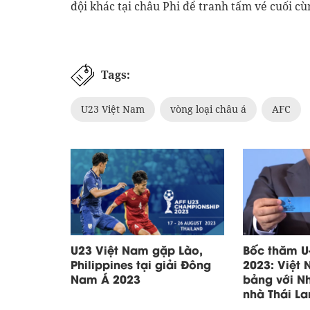
đội khác tại châu Phi để tranh tấm vé cuối cù
Tags:
U23 Việt Nam
vòng loại châu á
AFC
U23 Việt Nam gặp Lào,
Bốc thăm U
Philippines tại giải Đông
2023: Việt
Nam Á 2023
bảng với Nh
nhà Thái La