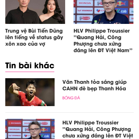
Trung vệ Bùi Tiến Dũng
HLV Philippe Troussier
lên tiếng về status gây
''Quang Hải, Công
xôn xao của vợ
Phượng chưa xứng
đáng lên ĐT Việt Nam''
Tin bài khác
Văn Thanh tỏa sáng giúp
CAHN đè bẹp Thanh Hóa
BÓNG ĐÁ
HLV Philippe Troussier
''Quang Hải, Công Phượng
chưa xứng đáng lên ĐT Việt