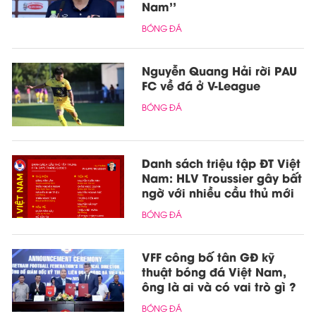
Nam''
BÓNG ĐÁ
Nguyễn Quang Hải rời PAU
FC về đá ở V-League
BÓNG ĐÁ
Danh sách triệu tập ĐT Việt
Nam: HLV Troussier gây bất
ngờ với nhiều cầu thủ mới
BÓNG ĐÁ
VFF công bố tân GĐ kỹ
thuật bóng đá Việt Nam,
ông là ai và có vai trò gì ?
BÓNG ĐÁ