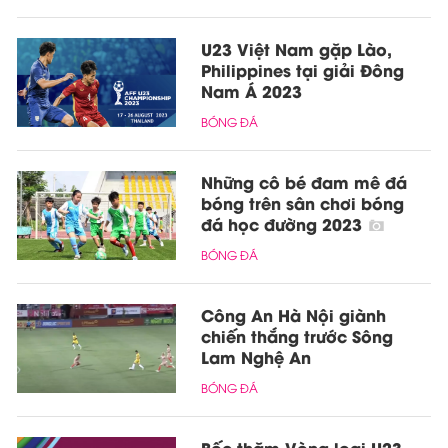
U23 Việt Nam gặp Lào,
Philippines tại giải Đông
Nam Á 2023
BÓNG ĐÁ
Những cô bé đam mê đá
bóng trên sân chơi bóng
đá học đường 2023
BÓNG ĐÁ
Công An Hà Nội giành
chiến thắng trước Sông
Lam Nghệ An
BÓNG ĐÁ
Bốc thăm Vòng loại U23