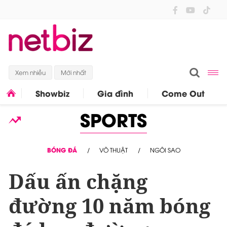
Xem nhiều
Mới nhất
Showbiz
Gia đình
Come Out
SPORTS
BÓNG ĐÁ
VÕ THUẬT
NGÔI SAO
Dấu ấn chặng
đường 10 năm bóng