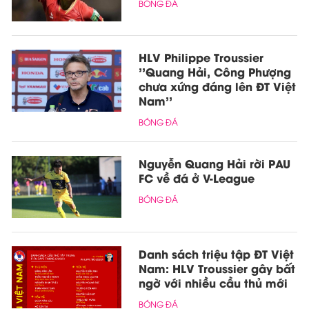
BÓNG ĐÁ
HLV Philippe Troussier
''Quang Hải, Công Phượng
chưa xứng đáng lên ĐT Việt
Nam''
BÓNG ĐÁ
Nguyễn Quang Hải rời PAU
FC về đá ở V-League
BÓNG ĐÁ
Danh sách triệu tập ĐT Việt
Nam: HLV Troussier gây bất
ngờ với nhiều cầu thủ mới
BÓNG ĐÁ