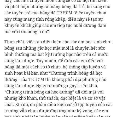
này, các nhà chuyên môn cũng sẽ có cơ hội tìm kiếm
và phát hiện những tài năng bóng đá trẻ, bổ sung cho
các tuyển trẻ của bóng đá TP.HCM. Việc tuyển chọn
này cũng mang tính rộng khắp, điều này sẽ tạo sự
khuyến khích giúp các em tiếp tục nuôi dưỡng đam
mê với trái bóng tròn”.
Thực chất, việc tạo điều kiện cho các em học sinh chơi
bóng sau những giờ học mệt mỏi là chuyện hết sức
bình thường mà bất kỳ trường học nào trên cả nước
cũng làm được. Tuy nhiên, để đưa các em đến với
bóng đá một cách có tổ chức, hệ thống tập luyện và
sinh hoạt bài bản như “Chương trình bóng đá học
đường” của TP.HCM thì không phải địa phương nào
cũng làm được. Ngay từ những ngày triển khai,
“Chương trình bóng đá học đường” đã đối mặt với
những khó khăn, thử thách, đặc biệt là về cơ sở vật
chất. Khi đó, đa phần điều kiện cơ sở tập luyện của các
trường vẫn chưa được đáp ứng như kỳ vọng, các em