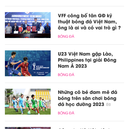
VFF công bố tân GĐ kỹ
thuật bóng đá Việt Nam,
ông là ai và có vai trò gì ?
BÓNG ĐÁ
U23 Việt Nam gặp Lào,
Philippines tại giải Đông
Nam Á 2023
BÓNG ĐÁ
Những cô bé đam mê đá
bóng trên sân chơi bóng
đá học đường 2023
BÓNG ĐÁ