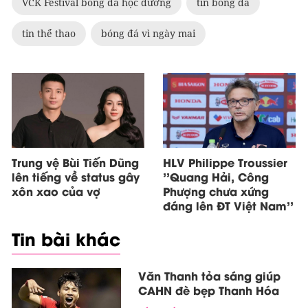
VCK Festival bóng đá học đường
tin bóng đá
tin thể thao
bóng đá vì ngày mai
Trung vệ Bùi Tiến Dũng
HLV Philippe Troussier
lên tiếng về status gây
''Quang Hải, Công
xôn xao của vợ
Phượng chưa xứng
đáng lên ĐT Việt Nam''
Tin bài khác
Văn Thanh tỏa sáng giúp
CAHN đè bẹp Thanh Hóa