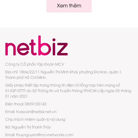
Xem thêm
Công ty Cổ phần Tập Đoàn MCV
Địa chỉ: 18bis/22/11 Nguyễn Thị Minh Khai, phường Đa Kao, quận 1,
Thành phố Hồ Chí Minh.
Giấy phép thiết lập trang thông tin điện tử tổng hợp trên mạng số
01/GP-STTTT do Sở Thông tin và Truyền thông TP.HCM cấp ngày 05 tháng
01 năm 2021
Điện thoại: 0839105142
Email: toasoan@netbiz.net.vn
Chịu trách nhiệm quản lý nội dung
Bà: Nguyễn Thị Thanh Thủy
Email: thuy.nguyen@mcvnetworks.com