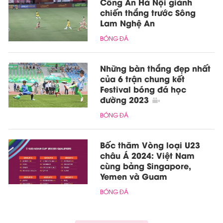
Công An Hà Nội giành
chiến thắng trước Sông
Lam Nghệ An
BÓNG ĐÁ
Những bàn thắng đẹp nhất
của 6 trận chung kết
Festival bóng đá học
đường 2023
BÓNG ĐÁ
Bốc thăm Vòng loại U23
châu Á 2024: Việt Nam
cùng bảng Singapore,
Yemen và Guam
BÓNG ĐÁ