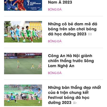
Nam Á 2023
BÓNG ĐÁ
Những cô bé đam mê đá
bóng trên sân chơi bóng
đá học đường 2023
BÓNG ĐÁ
Công An Hà Nội giành
chiến thắng trước Sông
Lam Nghệ An
BÓNG ĐÁ
Những bàn thắng đẹp nhất
của 6 trận chung kết
Festival bóng đá học
đường 2023