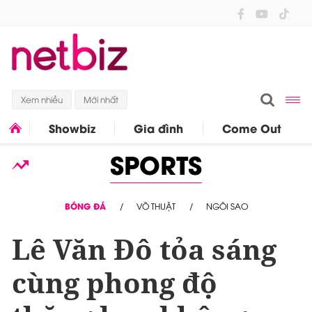
Xem nhiều
Mới nhất
Showbiz
Gia đình
Come Out
SPORTS
BÓNG ĐÁ
VÕ THUẬT
NGÔI SAO
Lê Văn Đô tỏa sáng
cùng phong độ