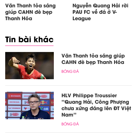
Văn Thanh tỏa sáng
Nguyễn Quang Hải rời
giúp CAHN đè bẹp
PAU FC về đá ở V-
Thanh Hóa
League
Tin bài khác
Văn Thanh tỏa sáng giúp
CAHN đè bẹp Thanh Hóa
BÓNG ĐÁ
HLV Philippe Troussier
''Quang Hải, Công Phượng
chưa xứng đáng lên ĐT Việt
Nam''
BÓNG ĐÁ