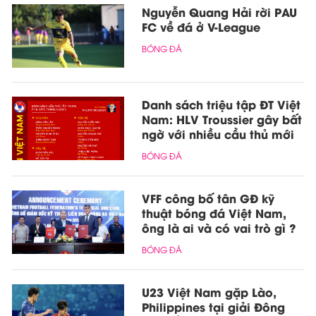
Nguyễn Quang Hải rời PAU
FC về đá ở V-League
BÓNG ĐÁ
Danh sách triệu tập ĐT Việt
Nam: HLV Troussier gây bất
ngờ với nhiều cầu thủ mới
BÓNG ĐÁ
VFF công bố tân GĐ kỹ
thuật bóng đá Việt Nam,
ông là ai và có vai trò gì ?
BÓNG ĐÁ
U23 Việt Nam gặp Lào,
Philippines tại giải Đông