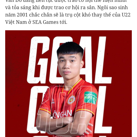
Văn Đô đang liên tục được trao cơ hội thể hiện mình
và tỏa sáng khi được trao cơ hội ra sân. Ngôi sao sinh
năm 2001 chắc chắn sẽ là trụ cột khó thay thế của U22
Việt Nam ở SEA Games tới.