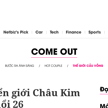
Netbiz's Pick
Car
Tech
Finance
Sports
COME OUT
BƯỚC RA ÁNH SÁNG
HOT COUPLE
THẾ GIỚI CẦU VỒNG
Đọ
n giới Châu Kim
ổi 26
Mớ