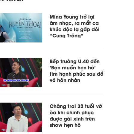
Mina Young trở lại
âm nhạc, ra mắt ca
khúc độc lạ gấp đôi
“Cung Trăng”
Bếp trưởng U.40 đến
'Bạn muốn hẹn hò'
tìm hạnh phúc sau đổ
vỡ hôn nhân
Chàng trai 32 tuổi vỡ
òa khi chinh phục
được gái xinh trên
show hẹn hò