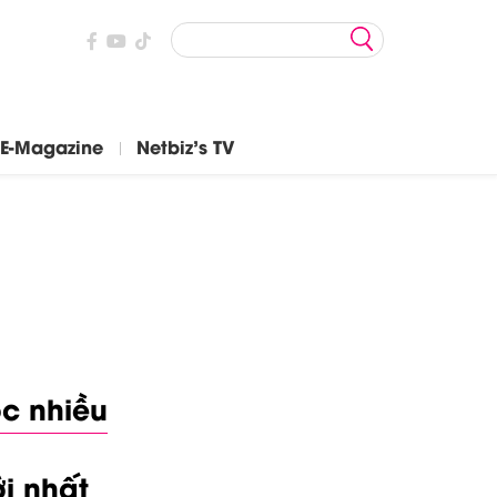
E-Magazine
Netbiz's TV
c nhiều
i nhất