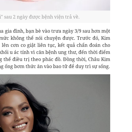
" sau 2 ngày được bệnh viện trả về.
ủa gia đình, bạn bè vào trưa ngày 3/9 sau hơn một
 mức không thể nói chuyện được. Trước đó, Kim
lên cơn co giật liên tục, kết quả chẩn đoán cho
hối u ác tính vì căn bệnh ung thư, đến thời điểm
g thể điều trị theo phác đồ. Đồng thời, Châu Kim
g ống bơm thức ăn vào bao tử để duy trì sự sống.