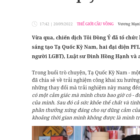
17:42
|
20/09/2022
THẾ GIỚI CẦU VỒNG
Vương Mạn
Vừa qua, chiến dịch Tôi Đồng Ý đã tổ chức
sáng tạo Tạ Quốc Kỳ Nam, hai đại diện PF
người LGBT), Luật sư Đinh Hồng Hạnh và a
Trong buổi trò chuyện, Tạ Quốc Kỳ Nam - một 
đã chia sẻ về trải nghiệm công khai xu hướng 
những thay đổi mà trải nghiệm này mang đến
có một cảm giác mà mình chưa bao giờ có - đó
của mình. Sau đó cả sức khỏe thể chất và tin
phần thưởng xứng đáng cho sự dũng cảm của
khoảng thời gian mình không được là mình tr