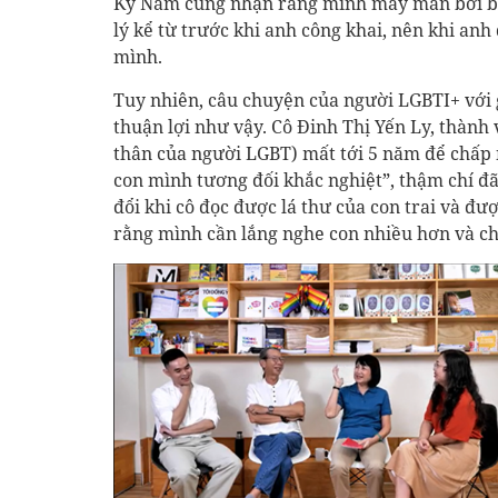
Kỳ Nam cũng nhận rằng mình may mắn bởi ba 
lý kể từ trước khi anh công khai, nên khi anh
mình.
Tuy nhiên, câu chuyện của người LGBTI+ với 
thuận lợi như vậy. Cô Đinh Thị Yến Ly, thàn
thân của người LGBT) mất tới 5 năm để chấp 
con mình tương đối khắc nghiệt”, thậm chí đã
đổi khi cô đọc được lá thư của con trai và đư
rằng mình cần lắng nghe con nhiều hơn và ch