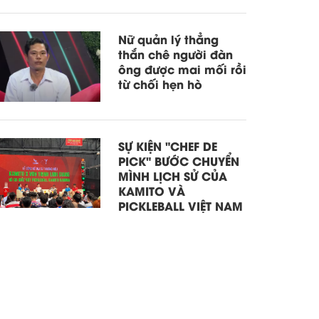
Nữ quản lý thẳng
thắn chê người đàn
ông được mai mối rồi
từ chối hẹn hò
SỰ KIỆN "CHEF DE
PICK" BƯỚC CHUYỂN
MÌNH LỊCH SỬ CỦA
KAMITO VÀ
PICKLEBALL VIỆT NAM