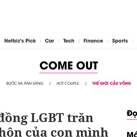
Netbiz's Pick
Car
Tech
Finance
Sports
COME OUT
BƯỚC RA ÁNH SÁNG
HOT COUPLE
THẾ GIỚI CẦU VỒNG
Đọ
đồng LGBT trăn
 hôn của con mình
Mớ