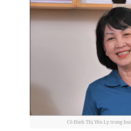
Cô Đinh Thị Yến Ly trong bu