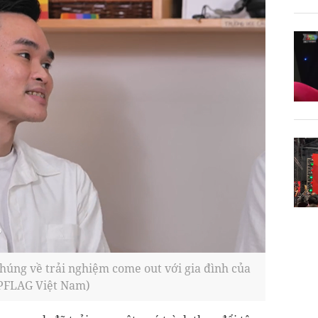
húng về trải nghiệm come out với gia đình của
 PFLAG Việt Nam)