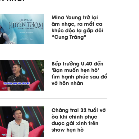
Mina Young trở lại
âm nhạc, ra mắt ca
khúc độc lạ gấp đôi
“Cung Trăng”
Bếp trưởng U.40 đến
'Bạn muốn hẹn hò'
tìm hạnh phúc sau đổ
vỡ hôn nhân
Chàng trai 32 tuổi vỡ
òa khi chinh phục
được gái xinh trên
show hẹn hò