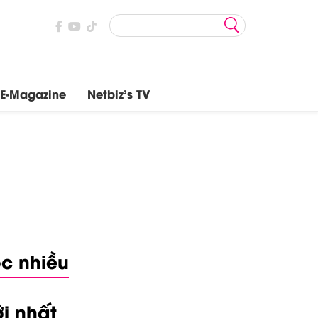
E-Magazine
Netbiz's TV
c nhiều
i nhất