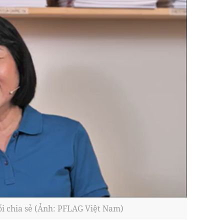
ổi chia sẻ (Ảnh: PFLAG Việt Nam)