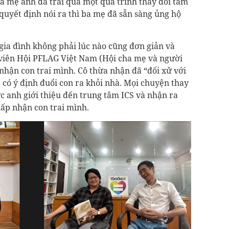
mẹ anh đã trải qua một quá trình thay đổi tâm
 quyết định nói ra thì ba mẹ đã sẵn sàng ủng hộ
gia đình không phải lúc nào cũng đơn giản và
h viên Hội PFLAG Việt Nam (Hội cha mẹ và người
nhận con trai mình. Cô thừa nhận đã “đối xử với
 có ý định đuổi con ra khỏi nhà. Mọi chuyện thay
ợc anh giới thiệu đến trung tâm ICS và nhận ra
ấp nhận con trai mình.