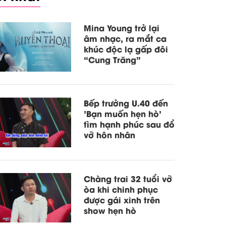
Mina Young trở lại
âm nhạc, ra mắt ca
khúc độc lạ gấp đôi
“Cung Trăng”
Bếp trưởng U.40 đến
'Bạn muốn hẹn hò'
tìm hạnh phúc sau đổ
vỡ hôn nhân
Chàng trai 32 tuổi vỡ
òa khi chinh phục
được gái xinh trên
show hẹn hò