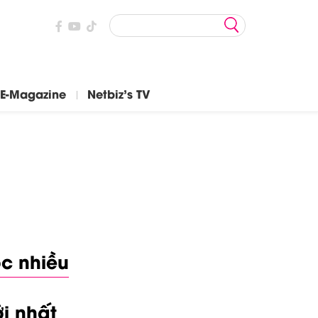
E-Magazine
Netbiz's TV
c nhiều
i nhất