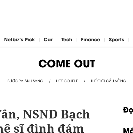
Netbiz's Pick
Car
Tech
Finance
Sports
COME OUT
BƯỚC RA ÁNH SÁNG
HOT COUPLE
THẾ GIỚI CẦU VỒNG
Đọ
Vân, NSND Bạch
hệ sĩ đình đám
Mớ