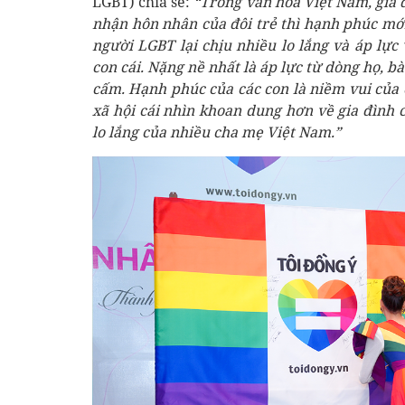
LGBT) chia sẻ:
“Trong văn hoá Việt Nam, gia đ
nhận hôn nhân của đôi trẻ thì hạnh phúc mới 
người LGBT lại chịu nhiều lo lắng và áp lực 
con cái. Nặng nề nhất là áp lực từ dòng họ, 
cấm. Hạnh phúc của các con là niềm vui của
xã hội cái nhìn khoan dung hơn về gia đình c
lo lắng của nhiều cha mẹ Việt Nam.”