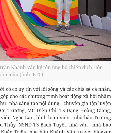
rần Khánh Vân ký tên ủng hộ chiến dịch Hôn
uôn mẫu.(ảnh: BTC)
 có có uy tín với lối sống và các chia sẻ cá nhân,
 góp cho các chương trình hoạt động xã hội nhằm
như: nhà sáng tạo nội dung - chuyên gia tập luyện
eCe Trương, MC Diệp Chi, TS Đặng Hoàng Giang,
 viên Ngọc Lan, bình luận viên - nhà báo Trương
u Thủy, NSND-TS Bạch Tuyết, nhà văn - nhà báo
Khắc Triệu, hoa hậu Khánh Vân, travel blogger