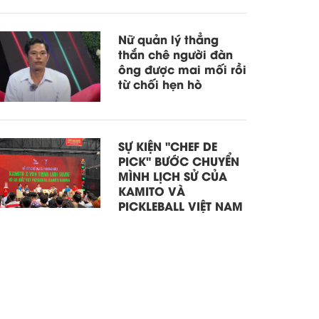
Nữ quản lý thẳng
thắn chê người đàn
ông được mai mối rồi
từ chối hẹn hò
SỰ KIỆN "CHEF DE
PICK" BƯỚC CHUYỂN
MÌNH LỊCH SỬ CỦA
KAMITO VÀ
PICKLEBALL VIỆT NAM