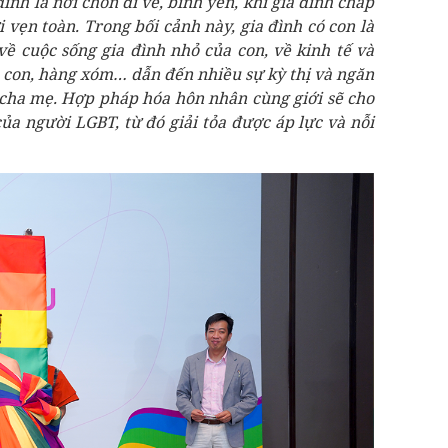
ình là nơi chốn đi về, bình yên, khi gia đình chấp
vẹn toàn. Trong bối cảnh này, gia đình có con là
về cuộc sống gia đình nhỏ của con, về kinh tế và
bà con, hàng xóm… dẫn đến nhiều sự kỳ thị và ngăn
 cha mẹ. Hợp pháp hóa hôn nhân cùng giới sẽ cho
ủa người LGBT, từ đó giải tỏa được áp lực và nỗi