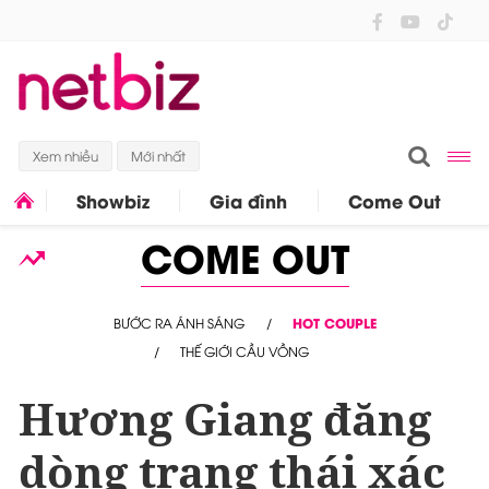
Xem nhiều
Mới nhất
Showbiz
Gia đình
Come Out
COME OUT
BƯỚC RA ÁNH SÁNG
HOT COUPLE
THẾ GIỚI CẦU VỒNG
Hương Giang đăng
dòng trạng thái xác