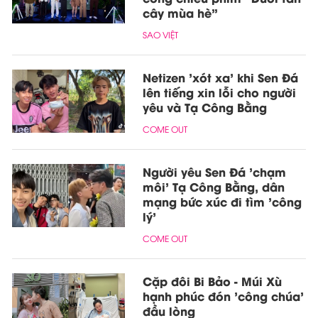
cây mùa hè”
SAO VIỆT
Netizen 'xót xa' khi Sen Đá
lên tiếng xin lỗi cho người
yêu và Tạ Công Bằng
COME OUT
Người yêu Sen Đá 'chạm
môi' Tạ Công Bằng, dân
mạng bức xúc đi tìm 'công
lý'
COME OUT
Cặp đôi Bi Bảo - Múi Xù
hạnh phúc đón 'công chúa'
đầu lòng