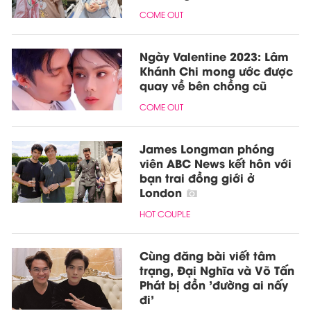
COME OUT
Ngày Valentine 2023: Lâm
Khánh Chi mong ước được
quay về bên chồng cũ
COME OUT
James Longman phóng
viên ABC News kết hôn với
bạn trai đồng giới ở
London
HOT COUPLE
Cùng đăng bài viết tâm
trạng, Đại Nghĩa và Võ Tấn
Phát bị đồn 'đường ai nấy
đi'