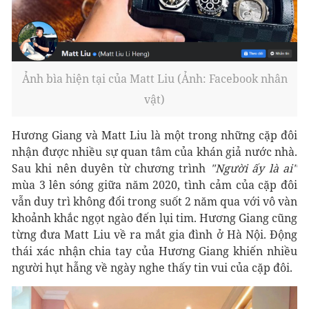
Ảnh bìa hiện tại của Matt Liu (Ảnh: Facebook nhân
vật)
Hương Giang và Matt Liu là một trong những cặp đôi
nhận được nhiều sự quan tâm của khán giả nước nhà.
Sau khi nên duyên từ chương trình
"Người ấy là ai"
mùa 3 lên sóng giữa năm 2020, tình cảm của cặp đôi
vẫn duy trì không đổi trong suốt 2 năm qua với vô vàn
khoảnh khắc ngọt ngào đến lụi tim. Hương Giang cũng
từng đưa Matt Liu về ra mắt gia đình ở Hà Nội. Động
thái xác nhận chia tay của Hương Giang khiến nhiều
người hụt hẫng về ngày nghe thấy tin vui của cặp đôi.