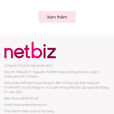
Xem thêm
Công ty Cổ phần Tập Đoàn MCV
Địa chỉ: 18bis/22/11 Nguyễn Thị Minh Khai, phường Đa Kao, quận 1,
Thành phố Hồ Chí Minh.
Giấy phép thiết lập trang thông tin điện tử tổng hợp trên mạng số
01/GP-STTTT do Sở Thông tin và Truyền thông TP.HCM cấp ngày 05 tháng
01 năm 2021
Điện thoại: 0839105142
Email: toasoan@netbiz.net.vn
Chịu trách nhiệm quản lý nội dung