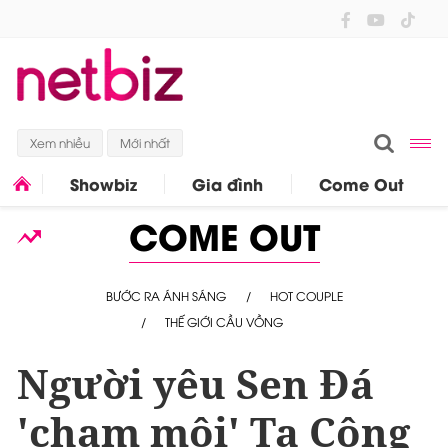
Xem nhiều
Mới nhất
Showbiz
Gia đình
Come Out
COME OUT
BƯỚC RA ÁNH SÁNG
HOT COUPLE
THẾ GIỚI CẦU VỒNG
Người yêu Sen Đá
'chạm môi' Tạ Công