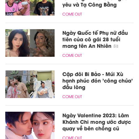
yêu và Tạ Công Bằng
COME OUT
Ngày Quốc tế Phụ nữ đầu
tiên của cô gái 28 tuổi
mang tên An Nhiên
COME OUT
Cặp đôi Bi Bảo - Múi Xù
hạnh phúc đón 'công chúa'
đầu lòng
COME OUT
Ngày Valentine 2023: Lâm
Khánh Chi mong ước được
quay về bên chồng cũ
COME OUT