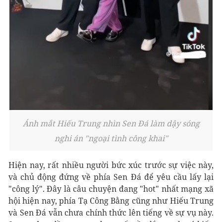
Ánh mắt Hiếu Trung nhìn Sen Đá làm dậy sóng
nghi án "ngoại tình công khai"
Hiện nay, rất nhiều người bức xúc trước sự việc này,
và chủ động đứng về phía Sen Đá để yêu cầu lấy lại
"công lý". Đây là câu chuyện đang "hot" nhất mạng xã
hội hiện nay, phía Tạ Công Bằng cũng như Hiếu Trung
và Sen Đá vẫn chưa chính thức lên tiếng về sự vụ này.