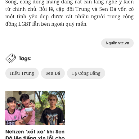
Song, cộng đồng mang đang rất cần lắng nghe ý kiến
từ chính chủ. Bởi lẽ, cặp đôi Trung và Sen Đá vốn có
một tình yêu đẹp được rất nhiều người trong cộng
đồng LGBT lẫn bên ngoài quý mến.
Nguồn vtc.vn
Tags:
Hiếu Trung
Sen Đá
Tạ Công Bằng
Netizen 'xót xa' khi Sen
Đá lên tiếng xin lỗi cho