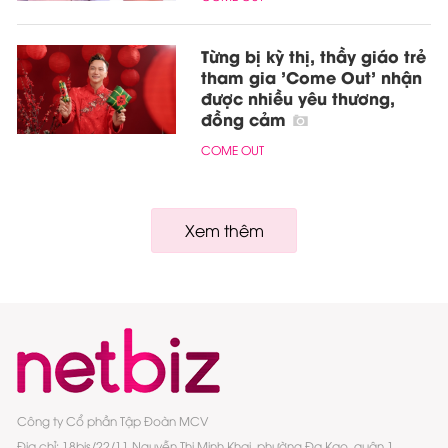
Từng bị kỳ thị, thầy giáo trẻ
tham gia 'Come Out' nhận
được nhiều yêu thương,
đồng cảm
COME OUT
Xem thêm
Công ty Cổ phần Tập Đoàn MCV
Địa chỉ: 18bis/22/11 Nguyễn Thị Minh Khai, phường Đa Kao, quận 1,