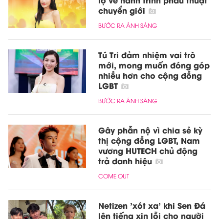
chuyển giới
BƯỚC RA ÁNH SÁNG
Tú Tri đảm nhiệm vai trò
mới, mong muốn đóng góp
nhiều hơn cho cộng đồng
LGBT
BƯỚC RA ÁNH SÁNG
Gây phẫn nộ vì chia sẻ kỳ
thị cộng đồng LGBT, Nam
vương HUTECH chủ động
trả danh hiệu
COME OUT
Netizen 'xót xa' khi Sen Đá
lên tiếng xin lỗi cho người