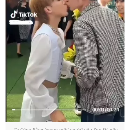
Tạ Công Bằng 'chạm môi' người yêu Sen Đá gây