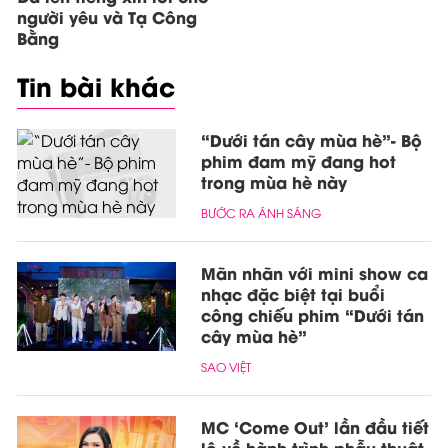
người yêu và Tạ Công
Bằng
Tin bài khác
“Dưới tán cây mùa hè”- Bộ
phim đam mỹ đang hot
trong mùa hè này
BƯỚC RA ÁNH SÁNG
Mãn nhãn với mini show ca
nhạc đặc biệt tại buổi
công chiếu phim “Dưới tán
cây mùa hè”
SAO VIỆT
MC ‘Come Out’ lần đầu tiết
lộ về hành trình phẫu thuật