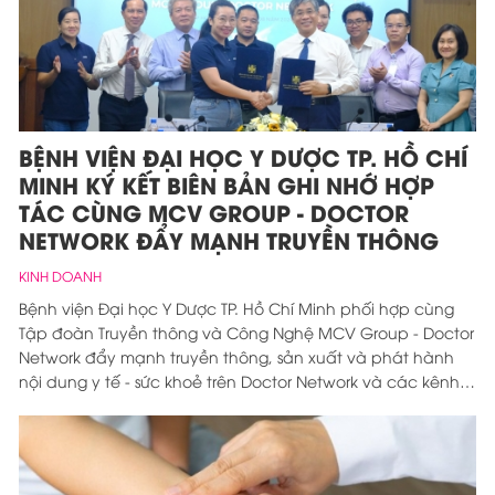
BỆNH VIỆN ĐẠI HỌC Y DƯỢC TP. HỒ CHÍ
MINH KÝ KẾT BIÊN BẢN GHI NHỚ HỢP
TÁC CÙNG MCV GROUP - DOCTOR
NETWORK ĐẨY MẠNH TRUYỀN THÔNG
KINH DOANH
Bệnh viện Đại học Y Dược TP. Hồ Chí Minh phối hợp cùng
Tập đoàn Truyền thông và Công Nghệ MCV Group - Doctor
Network đẩy mạnh truyền thông, sản xuất và phát hành
nội dung y tế - sức khoẻ trên Doctor Network và các kênh
mạng xã hội.