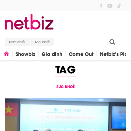
Xem nhiều
Mới nhất
Showbiz
Gia đình
Come Out
Netbiz's Pick
TAG
SỨC KHOẺ