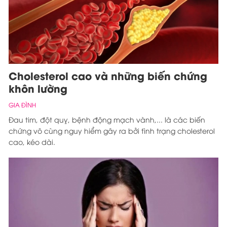
Cholesterol cao và những biến chứng
khôn lường
GIA ĐÌNH
Đau tim, đột quỵ, bệnh động mạch vành,... là các biến
chứng vô cùng nguy hiểm gây ra bởi tình trạng cholesterol
cao, kéo dài.