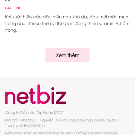
GIA ĐÌNH
Khi xuất hiện các dấu hiệu như khô da, đau mỏi mắt, mụn
trứng cá,... thì có thể cơ thể bạn đang thiếu vitamin A trầm
trọng.
Xem thêm
Công ty Cổ phần Tập Đoàn MCV
Địa chỉ: 18bis/22/11 Nguyễn Thị Minh Khai, phường Đa Kao, quận 1,
Thành phố Hồ Chí Minh.
Giấy phép thiết lập trang thông tin điện tử tổng hợp trên mạng số