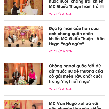
nước suối, chàng trai khiến
MC Quốc Thuận trầm trồ
VỢ CHỒNG SON
Độc lạ màn cầu hôn của
anh chàng quân nhân
khiến MC Quốc Thuận - Vân
Hugo “ngã ngửa”
VỢ CHỒNG SON
Chàng ngoại quốc 'đổ đứ
đừ' trước sự dễ thương của
cô gái miền Tây, chốt cưới
trong 'một nốt nhạc'
VỢ CHỒNG SON
MC Vân Hugo xót xa với
câu chuyện tình yêu nhiều