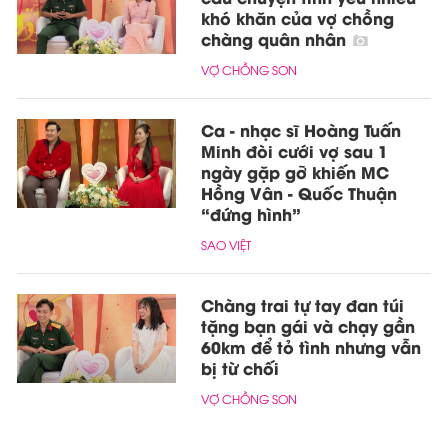
khó khăn của vợ chồng
chàng quân nhân
VỢ CHỒNG SON
Ca - nhạc sĩ Hoàng Tuấn
Minh đòi cưới vợ sau 1
ngày gặp gỡ khiến MC
Hồng Vân - Quốc Thuận
“đứng hình”
SAO VIỆT
Chàng trai tự tay đan túi
tặng bạn gái và chạy gần
60km để tỏ tình nhưng vẫn
bị từ chối
VỢ CHỒNG SON