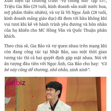
Xuất hiện tại chương trình “Vợ chồng son” tập 537,
Triệu Gia Bảo (29 tuổi, kinh doanh sản xuất nước hoa,
mỹ phẩm thiên nhiên), và vợ là Võ Ngọc Ánh (28 tuổi,
kinh doanh mảng giáo dục) đã đem tới bầu không khí
vui tươi khi kể về hành trình yêu đương và hôn nhân
của họ khiến cho MC Hồng Vân và Quốc Thuận phấn
khích.
Theo chia sẻ, Gia Bảo và vợ quen nhau trên mạng khi
còn đang công tác tại Nhật Bản, sau một thời gian
tương tác thì cả hai quyết định gặp mặt nhau. Nói về
ấn tượng đầu tiên với Ngọc Ánh, Gia Bảo cho hay:
“Cô
bé này cũng dễ thương, nhỏ nhắn, xinh xinh”.