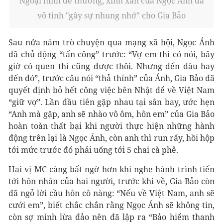
Ngoại hình dễ thương, xinh xắn của Ngọc Ánh đã
vô tình "gây sự nhung nhớ" cho Gia Bảo
Sau nửa năm trò chuyện qua mạng xã hội, Ngọc Ánh
đã chủ động “tấn công” trước: “Vợ em thì có nói, bây
giờ có quen thì cũng được thôi. Nhưng đến đâu hay
đến đó”, trước câu nói “thả thính” của Ánh, Gia Bảo đã
quyết định bỏ hết công việc bên Nhật để về Việt Nam
“giữ vợ”. Lần đầu tiên gặp nhau tại sân bay, ước hẹn
“Anh mà gặp, anh sẽ nhào vô ôm, hôn em” của Gia Bảo
hoàn toàn thất bại khi người thực hiện những hành
động trên lại là Ngọc Ánh, còn anh thì run rẩy, hồi hộp
tới mức trước đó phải uống tới 5 chai cà phê.
Hai vị MC càng bất ngờ hơn khi nghe hành trình tiến
tới hôn nhân của hai người, trước khi về, Gia Bảo còn
đã ngỏ lời cầu hôn cô nàng: “Nếu về Việt Nam, anh sẽ
cưới em”, biết chắc chắn rằng Ngọc Ánh sẽ không tin,
còn sợ mình lừa đảo nên đã lập ra “Bảo hiểm thanh