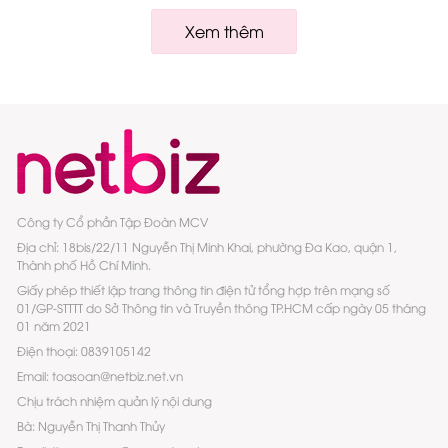
Xem thêm
Công ty Cổ phần Tập Đoàn MCV
Địa chỉ: 18bis/22/11 Nguyễn Thị Minh Khai, phường Đa Kao, quận 1,
Thành phố Hồ Chí Minh.
Giấy phép thiết lập trang thông tin điện tử tổng hợp trên mạng số
01/GP-STTTT do Sở Thông tin và Truyền thông TP.HCM cấp ngày 05 tháng
01 năm 2021
Điện thoại: 0839105142
Email: toasoan@netbiz.net.vn
Chịu trách nhiệm quản lý nội dung
Bà: Nguyễn Thị Thanh Thủy