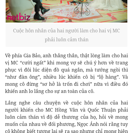
Cuộc hôn nhân của hai người làm cho hai vị MC
phải luôn cảm thán
Về phía Gia Bảo, anh thẳng thắn, thật lòng làm cho hai
vị MC “cười ngất” khi mong vợ sẽ chú ý hơn về trang
phục vì đôi lúc diện đồ quá ngắn, mà tướng ngồi thì
“như đàn ông”, nhiều lúc khiến cô bị “lộ hàng”. Và
mong cô đừng “sơ hở là trốn đi chơi” nữa vì điều đó
khiến anh lo lắng cho sự an toàn của cô.
Lắng nghe câu chuyện về cuộc hôn nhân của hai
người khiến cho MC Hồng Vân và Quốc Thuận phải
luôn cảm thán vì độ dễ thương của họ, hỏi về mong
muốn của nhau về đối phương, Ngọc Ánh nói rằng tuy
cô không biết tương lai sẽ ra sao nhưng chỉ mong hiện