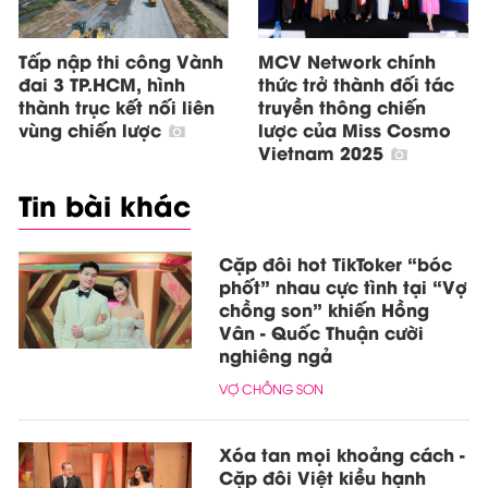
Tấp nập thi công Vành
MCV Network chính
đai 3 TP.HCM, hình
thức trở thành đối tác
thành trục kết nối liên
truyền thông chiến
vùng chiến lược
lược của Miss Cosmo
Vietnam 2025
Tin bài khác
Cặp đôi hot TikToker “bóc
phốt” nhau cực tình tại “Vợ
chồng son” khiến Hồng
Vân - Quốc Thuận cười
nghiêng ngả
VỢ CHỒNG SON
Xóa tan mọi khoảng cách -
Cặp đôi Việt kiều hạnh