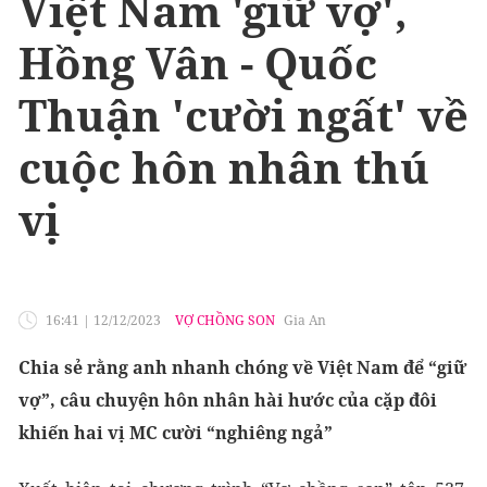
Việt Nam 'giữ vợ',
Hồng Vân - Quốc
Thuận 'cười ngất' về
cuộc hôn nhân thú
vị
16:41
|
12/12/2023
VỢ CHỒNG SON
Gia An
Chia sẻ rằng anh nhanh chóng về Việt Nam để “giữ
vợ”, câu chuyện hôn nhân hài hước của cặp đôi
khiến hai vị MC cười “nghiêng ngả”