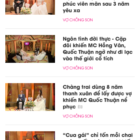
phúc viên mãn sau 3 năm
yêu xa
VỢ CHỒNG SON
Ngôn tình đời thực - Cặp
đôi khiến MC Hồng Vân,
Quốc Thuận ngỡ như đi lạc
vào thế giới cổ tích
VỢ CHỒNG SON
Chàng trai dùng 8 năm
thanh xuân để lấy được vợ
khiến MC Quốc Thuận nể
phục
VỢ CHỒNG SON
“Cua gái” chỉ tốn mỗi chai