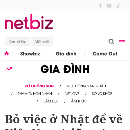
Xem nhiều
Mới nhất
Showbiz
Gia đình
Come Out
GIA ĐÌNH
VỢ CHỒNG SON
MẸ CHỒNG NÀNG DÂU
THÁM TỬ HÔN NHÂN
NETLOVE
SỐNG KHỎE
LÀM ĐẸP
ẨM THỰC
Bỏ việc ở Nhật để về