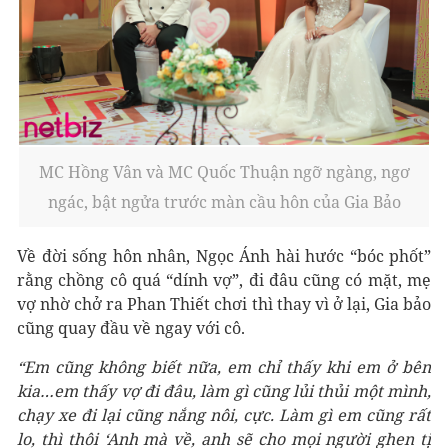
MC Hồng Vân và MC Quốc Thuận ngỡ ngàng, ngơ
ngác, bật ngửa trước màn cầu hôn của Gia Bảo
Về đời sống hôn nhân, Ngọc Ánh hài hước “bóc phốt”
rằng chồng cô quá “dính vợ”, đi đâu cũng có mặt, mẹ
vợ nhờ chở ra Phan Thiết chơi thì thay vì ở lại, Gia bảo
cũng quay đầu về ngay với cô.
“Em cũng không biết nữa, em chỉ thấy khi em ở bên
kia…em thấy vợ đi đâu, làm gì cũng lủi thủi một mình,
chạy xe đi lại cũng nắng nôi, cực. Làm gì em cũng rất
lo, thì thôi ‘Anh mà về, anh sẽ cho mọi người ghen tị