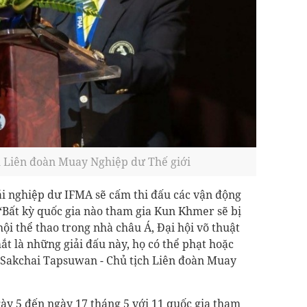
h Liên đoàn Muay Nghiệp dư Thế giới
i nghiệp dư IFMA sẽ cấm thi đấu các vận động
 ‘Bất kỳ quốc gia nào tham gia Kun Khmer sẽ bị
hội thể thao trong nhà châu Á, Đại hội võ thuật
ắt là những giải đấu này, họ có thể phạt hoặc
 Sakchai Tapsuwan - Chủ tịch Liên đoàn Muay
ày 5 đến ngày 17 tháng 5 với 11 quốc gia tham