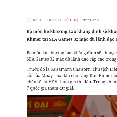
02:54
|
29/03/2023
VÕ THUẬT
Tùng Anh
Bộ môn kickboxing Lào khẳng định sẽ khôn
Khmer tại SEA Games 32 mặc dù lãnh đạo c
Bộ môn kickboxing Lào khẳng định sẽ không c
SEA Games 32 mặc dù lãnh đạo cấp cao trong
Trước đó là Saisamorn Chaisorn, chủ tịch Li
cỏi của Muay Thái khi cho rằng Kun Khmer l
chắn sẽ cử VĐV tham gia thi đấu. Trong khi 
7 quốc gia tham dự giải.