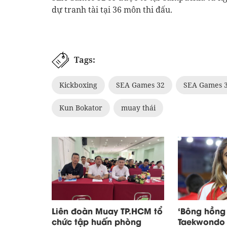
dự tranh tài tại 36 môn thi đấu.
Tags:
Kickboxing
SEA Games 32
SEA Games 
Kun Bokator
muay thái
Liên đoàn Muay TP.HCM tổ
‘Bông hồng 
chức tập huấn phòng
Taekwondo