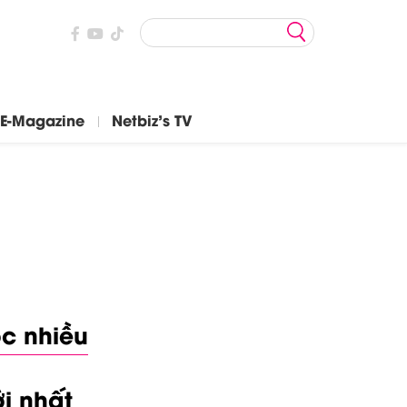
E-Magazine
Netbiz's TV
c nhiều
i nhất