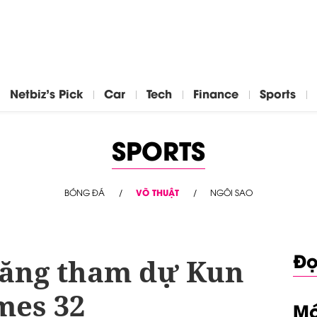
Netbiz's Pick
Car
Tech
Finance
Sports
SPORTS
BÓNG ĐÁ
VÕ THUẬT
NGÔI SAO
Đọ
năng tham dự Kun
mes 32
Mớ