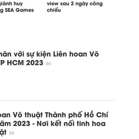
giành huy
view sau 2 ngày công
ng SEA Games
chiếu
ãn với sự kiện Liên hoan Võ
 TP HCM 2023
oan Võ thuật Thành phố Hồ Chí
ăm 2023 - Nơi kết nối tinh hoa
uật