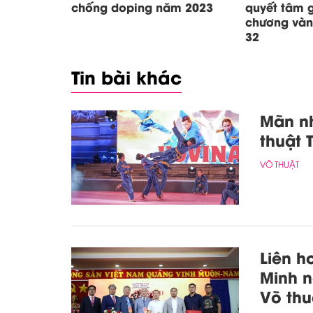
chống doping năm 2023
quyết tâm 
chương và
32
Tin bài khác
Mãn nh
thuật
VÕ THUẬT
Liên h
Minh n
Võ th