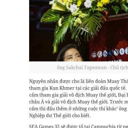
ông Sakchai Tapsuwan - Chủ tịc
Nguyên nhân được cho là liên đoàn Muay Thá
tham gia Kun Khmer tại các giải đấu quốc tế.
cấm tham gia giải vô địch Muay thế giới, Đại 
châu Á và giải vô địch Muay thế giới. Trước m
cấm thi đấu thêm ở những cuộc thi khác’ ông
Nghiệp dư Thế giới cho biết.
SEA Games 32 sẽ được tổ tại Campuchia từ ng