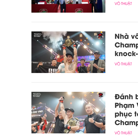
VÕ THUẬT
Nhà vô
Champi
knock-
VÕ THUẬT
Đánh b
Phạm 
phục t
Champ
VÕ THUẬT