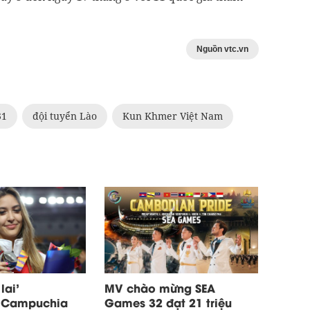
Nguồn vtc.vn
31
đội tuyển Lào
Kun Khmer Việt Nam
lai’
MV chào mừng SEA
 Campuchia
Games 32 đạt 21 triệu