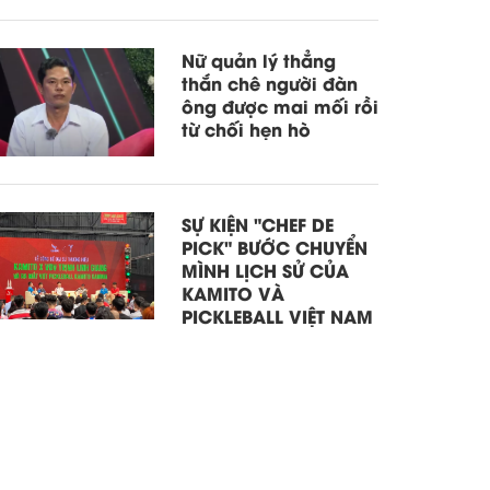
Nữ quản lý thẳng
thắn chê người đàn
ông được mai mối rồi
từ chối hẹn hò
SỰ KIỆN "CHEF DE
PICK" BƯỚC CHUYỂN
MÌNH LỊCH SỬ CỦA
KAMITO VÀ
PICKLEBALL VIỆT NAM