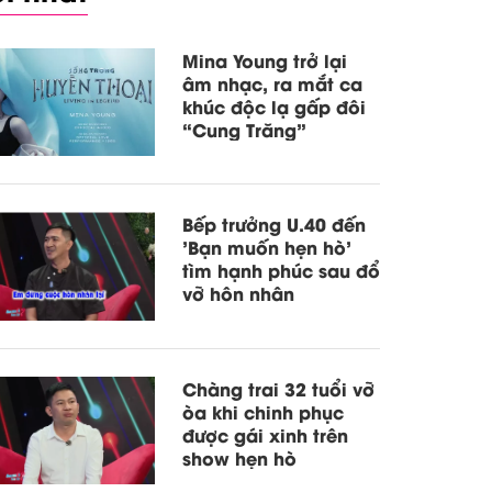
Mina Young trở lại
âm nhạc, ra mắt ca
khúc độc lạ gấp đôi
“Cung Trăng”
Bếp trưởng U.40 đến
'Bạn muốn hẹn hò'
tìm hạnh phúc sau đổ
vỡ hôn nhân
Chàng trai 32 tuổi vỡ
òa khi chinh phục
được gái xinh trên
show hẹn hò