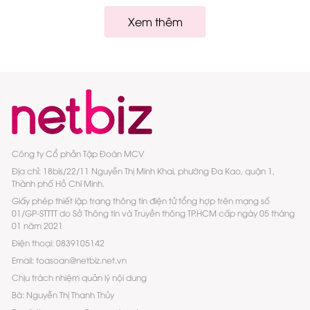
Xem thêm
Công ty Cổ phần Tập Đoàn MCV
Địa chỉ: 18bis/22/11 Nguyễn Thị Minh Khai, phường Đa Kao, quận 1,
Thành phố Hồ Chí Minh.
Giấy phép thiết lập trang thông tin điện tử tổng hợp trên mạng số
01/GP-STTTT do Sở Thông tin và Truyền thông TP.HCM cấp ngày 05 tháng
01 năm 2021
Điện thoại: 0839105142
Email: toasoan@netbiz.net.vn
Chịu trách nhiệm quản lý nội dung
Bà: Nguyễn Thị Thanh Thủy