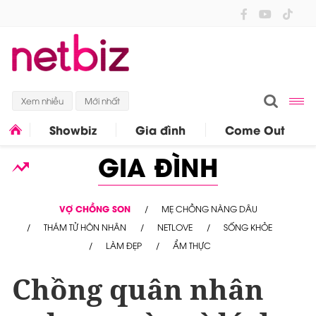
Xem nhiều
Mới nhất
Showbiz
Gia đình
Come Out
GIA ĐÌNH
VỢ CHỒNG SON
MẸ CHỒNG NÀNG DÂU
THÁM TỬ HÔN NHÂN
NETLOVE
SỐNG KHỎE
LÀM ĐẸP
ẨM THỰC
Chồng quân nhân