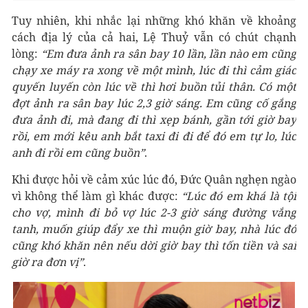
Tuy nhiên, khi nhắc lại những khó khăn về khoảng
cách địa lý của cả hai, Lệ Thuỷ vẫn có chút chạnh
lòng:
“Em đưa ảnh ra sân bay 10 lần, lần nào em cũng
chạy xe máy ra xong về một mình, lúc đi thì cảm giác
quyến luyến còn lúc về thì hơi buồn tủi thân. Có một
đợt ảnh ra sân bay lúc 2,3 giờ sáng. Em cũng cố gắng
đưa ảnh đi, mà đang đi thì xẹp bánh, gần tới giờ bay
rồi, em mới kêu anh bắt taxi đi đi để đó em tự lo, lúc
anh đi rồi em cũng buồn”
.
Khi được hỏi về cảm xúc lúc đó, Đức Quân nghẹn ngào
vì không thể làm gì khác được:
“Lúc đó em khá là tội
cho vợ, mình đi bỏ vợ lúc 2-3 giờ sáng đường vắng
tanh, muốn giúp đẩy xe thì muộn giờ bay, nhà lúc đó
cũng khó khăn nên nếu dời giờ bay thì tốn tiền và sai
giờ ra đơn vị”
.