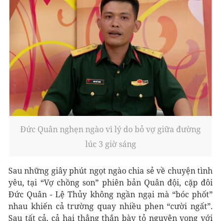
Đức Quân nghẹn ngào vì lý do bỏ vợ giữa đường
lúc 3 giờ sáng
Sau những giây phút ngọt ngào chia sẻ về chuyện tình
yêu, tại “Vợ chồng son” phiên bản Quân đội, cặp đôi
Đức Quân - Lệ Thủy không ngần ngại mà “bóc phốt”
nhau khiến cả trường quay nhiều phen “cười ngất”.
Sau tất cả, cả hai thẳng thắn bày tỏ nguyện vọng với