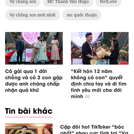
Vợ chồng son
MC Thanh Vân Hugo
NetLove
Vợ chồng son mới nhất
mc quốc thuận
Cô gái qua 1 đời
“Kết hôn 12 năm
chồng và có 2 con gặp
không có con” quyết
được anh chàng chấp
định chia tay và đi tìm
nhận quá khứ
tình yêu mới cho đời
mình
Tin bài khác
Cặp đôi hot TikToker “bóc
phốt” nhau cực tình tại “Vợ