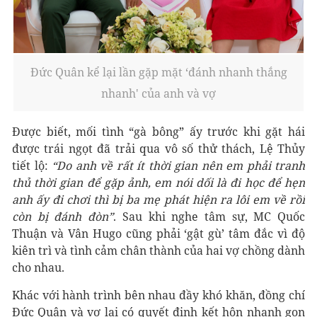
Đức Quân kể lại lần gặp mặt ‘đánh nhanh thắng
nhanh' của anh và vợ
Được biết, mối tình “gà bông” ấy trước khi gặt hái
được trái ngọt đã trải qua vô số thử thách, Lệ Thủy
tiết lộ:
“Do anh về rất ít thời gian nên em phải tranh
thủ thời gian để gặp ảnh, em nói dối là đi học để hẹn
anh ấy đi chơi thì bị ba mẹ phát hiện ra lôi em về rồi
còn bị đánh đòn”
. Sau khi nghe tâm sự, MC Quốc
Thuận và Vân Hugo cũng phải ‘gật gù’ tâm đắc vì độ
kiên trì và tình cảm chân thành của hai vợ chồng dành
cho nhau.
Khác với hành trình bên nhau đầy khó khăn, đồng chí
Đức Quân và vợ lại có quyết định kết hôn nhanh gọn