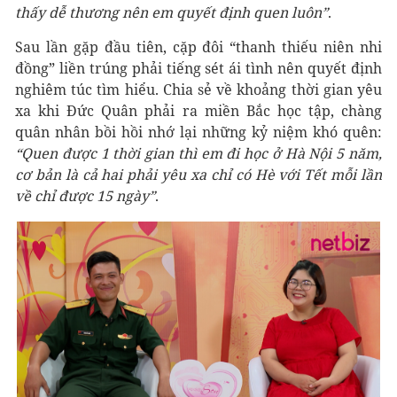
thấy dễ thương nên em quyết định quen luôn”
.
Sau lần gặp đầu tiên, cặp đôi “thanh thiếu niên nhi
đồng” liền trúng phải tiếng sét ái tình nên quyết định
nghiêm túc tìm hiểu. Chia sẻ về khoảng thời gian yêu
xa khi Đức Quân phải ra miền Bắc học tập, chàng
quân nhân bồi hồi nhớ lại những kỷ niệm khó quên:
“Quen được 1 thời gian thì em đi học ở Hà Nội 5 năm,
cơ bản là cả hai phải yêu xa chỉ có Hè với Tết mỗi lần
về chỉ được 15 ngày”
.