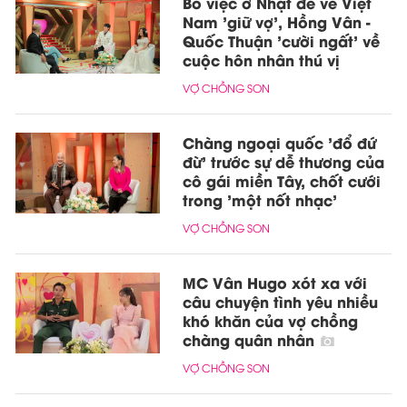
Bỏ việc ở Nhật để về Việt
Nam 'giữ vợ', Hồng Vân -
Quốc Thuận 'cười ngất' về
cuộc hôn nhân thú vị
VỢ CHỒNG SON
Chàng ngoại quốc 'đổ đứ
đừ' trước sự dễ thương của
cô gái miền Tây, chốt cưới
trong 'một nốt nhạc'
VỢ CHỒNG SON
MC Vân Hugo xót xa với
câu chuyện tình yêu nhiều
khó khăn của vợ chồng
chàng quân nhân
VỢ CHỒNG SON