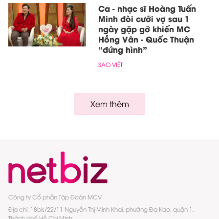
Ca - nhạc sĩ Hoàng Tuấn
Minh đòi cưới vợ sau 1
ngày gặp gỡ khiến MC
Hồng Vân - Quốc Thuận
“đứng hình”
SAO VIỆT
Xem thêm
Công ty Cổ phần Tập Đoàn MCV
Địa chỉ: 18bis/22/11 Nguyễn Thị Minh Khai, phường Đa Kao, quận 1,
Thành phố Hồ Chí Minh.