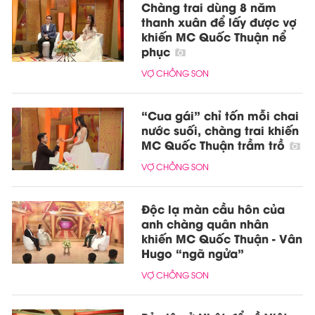
Chàng trai dùng 8 năm
thanh xuân để lấy được vợ
khiến MC Quốc Thuận nể
phục
VỢ CHỒNG SON
“Cua gái” chỉ tốn mỗi chai
nước suối, chàng trai khiến
MC Quốc Thuận trầm trồ
VỢ CHỒNG SON
Độc lạ màn cầu hôn của
anh chàng quân nhân
khiến MC Quốc Thuận - Vân
Hugo “ngã ngửa”
VỢ CHỒNG SON