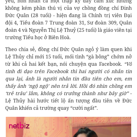
yêu, hôn nhân cả một thập kỷ đầy cảm xúc nhưng
không kém phần thú vị của vợ chồng đồng chí Đinh
Đức Quân (28 tuổi) - hiện đang là Chính trị viên Đại
đội 4, Tiểu đoàn 7 Trung đoàn 31, Sư đoàn 309, Quân
đoàn 4 và Nguyễn Thị Lệ Thuỷ (25 tuổi) là giáo viên tại
trường Tiểu học ở Biên Hoà.
Theo chia sẻ, đồng chí Đức Quân ngỏ ý làm quen khi
Lệ Thủy chỉ mới 15 tuổi, mối tình “gà bông” chớm nở
từ khi cả hai kết bạn, nói chuyện qua Facebook.
“Vô
tình đi dạo trên Facebook thì hai người có nhắn tin
qua lại, ảnh là người nhắn tin đầu tiên cho em, em
thấy ảnh ‘ngộ ngộ’ nên trả lời. Hồi đó nhìn chồng em
‘trẻ trâu’ lắm, không có trưởng thành như bây giờ”
-
Lệ Thủy hài hước tiết lộ ấn tượng đầu tiên về Đức
Quân khiến cả trường quay “cười ngất”.