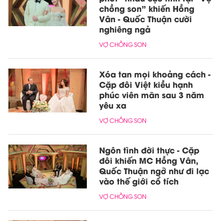
chồng son” khiến Hồng
Vân - Quốc Thuận cười
nghiêng ngả
VỢ CHỒNG SON
Xóa tan mọi khoảng cách -
Cặp đôi Việt kiều hạnh
phúc viên mãn sau 3 năm
yêu xa
VỢ CHỒNG SON
Ngôn tình đời thực - Cặp
đôi khiến MC Hồng Vân,
Quốc Thuận ngỡ như đi lạc
vào thế giới cổ tích
VỢ CHỒNG SON