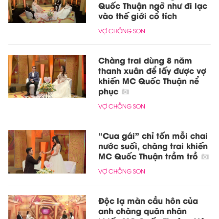
Quốc Thuận ngỡ như đi lạc
vào thế giới cổ tích
VỢ CHỒNG SON
Chàng trai dùng 8 năm
thanh xuân để lấy được vợ
khiến MC Quốc Thuận nể
phục
VỢ CHỒNG SON
“Cua gái” chỉ tốn mỗi chai
nước suối, chàng trai khiến
MC Quốc Thuận trầm trồ
VỢ CHỒNG SON
Độc lạ màn cầu hôn của
anh chàng quân nhân