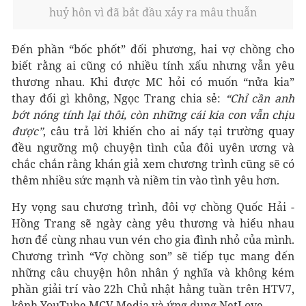
huỷ hôn vì đã bắt đầu xảy ra mâu thuẫn
Đến phần “bốc phốt” đối phương, hai vợ chồng cho
biết rằng ai cũng có nhiều tính xấu nhưng vẫn yêu
thương nhau. Khi được MC hỏi có muốn “nửa kia”
thay đổi gì không, Ngọc Trang chia sẻ:
“Chỉ cần anh
bớt nóng tính lại thôi, còn những cái kia con vẫn chịu
được”
, câu trả lời khiến cho ai nấy tại trường quay
đều ngưỡng mộ chuyện tình của đôi uyên ương và
chắc chắn rằng khán giả xem chương trình cũng sẽ có
thêm nhiều sức mạnh và niềm tin vào tình yêu hơn.
Hy vọng sau chương trình, đôi vợ chồng Quốc Hải -
Hồng Trang sẽ ngày càng yêu thương và hiểu nhau
hơn để cùng nhau vun vén cho gia đình nhỏ của mình.
Chương trình “Vợ chồng son” sẽ tiếp tục mang đến
những câu chuyện hôn nhân ý nghĩa và không kém
phần giải trí vào 22h Chủ nhật hằng tuần trên HTV7,
kênh YouTube MCV Media và ứng dụng NetLove.