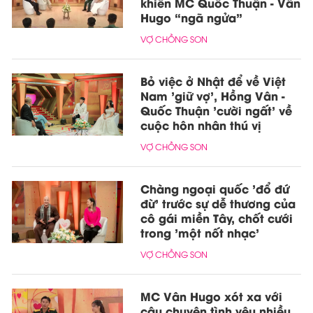
khiến MC Quốc Thuận - Vân
Hugo “ngã ngửa”
VỢ CHỒNG SON
Bỏ việc ở Nhật để về Việt
Nam 'giữ vợ', Hồng Vân -
Quốc Thuận 'cười ngất' về
cuộc hôn nhân thú vị
VỢ CHỒNG SON
Chàng ngoại quốc 'đổ đứ
đừ' trước sự dễ thương của
cô gái miền Tây, chốt cưới
trong 'một nốt nhạc'
VỢ CHỒNG SON
MC Vân Hugo xót xa với
câu chuyện tình yêu nhiều