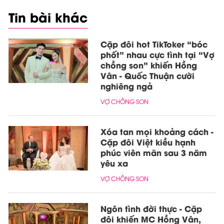
Tin bài khác
Cặp đôi hot TikToker “bóc
phốt” nhau cực tình tại “Vợ
chồng son” khiến Hồng
Vân - Quốc Thuận cười
nghiêng ngả
VỢ CHỒNG SON
Xóa tan mọi khoảng cách -
Cặp đôi Việt kiều hạnh
phúc viên mãn sau 3 năm
yêu xa
VỢ CHỒNG SON
Ngôn tình đời thực - Cặp
đôi khiến MC Hồng Vân,