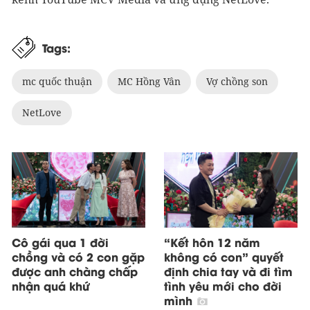
Tags:
mc quốc thuận
MC Hồng Vân
Vợ chồng son
NetLove
Cô gái qua 1 đời
“Kết hôn 12 năm
chồng và có 2 con gặp
không có con” quyết
được anh chàng chấp
định chia tay và đi tìm
nhận quá khứ
tình yêu mới cho đời
mình