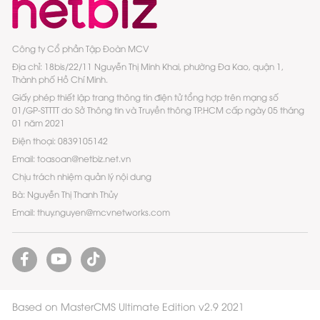
Công ty Cổ phần Tập Đoàn MCV
Địa chỉ: 18bis/22/11 Nguyễn Thị Minh Khai, phường Đa Kao, quận 1,
Thành phố Hồ Chí Minh.
Giấy phép thiết lập trang thông tin điện tử tổng hợp trên mạng số
01/GP-STTTT do Sở Thông tin và Truyền thông TP.HCM cấp ngày 05 tháng
01 năm 2021
Điện thoại: 0839105142
Email: toasoan@netbiz.net.vn
Chịu trách nhiệm quản lý nội dung
Bà: Nguyễn Thị Thanh Thủy
Email: thuy.nguyen@mcvnetworks.com
Based on MasterCMS Ultimate Edition v2.9 2021