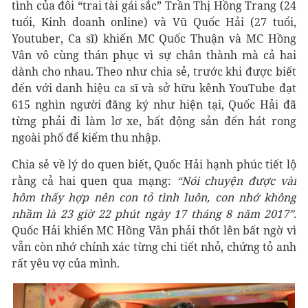
tình của đôi “trai tài gái sắc” Trần Thị Hồng Trang (24
tuổi, Kinh doanh online) và Vũ Quốc Hải (27 tuổi,
Youtuber, Ca sĩ) khiến MC Quốc Thuận và MC Hồng
Vân vô cùng thán phục vì sự chân thành mà cả hai
dành cho nhau. Theo như chia sẻ, trước khi được biết
đến với danh hiệu ca sĩ và sở hữu kênh YouTube đạt
615 nghìn người đăng ký như hiện tại, Quốc Hải đã
từng phải đi làm lơ xe, bất động sản đến hát rong
ngoài phố để kiếm thu nhập.
Chia sẻ về lý do quen biết, Quốc Hải hạnh phúc tiết lộ
rằng cả hai quen qua mạng:
“Nói chuyện được vài
hôm thấy hợp nên con tỏ tình luôn, con nhớ không
nhầm là 23 giờ 22 phút ngày 17 tháng 8 năm 2017”
.
Quốc Hải khiến MC Hồng Vân phải thốt lên bất ngờ vì
vẫn còn nhớ chính xác từng chi tiết nhỏ, chứng tỏ anh
rất yêu vợ của mình.