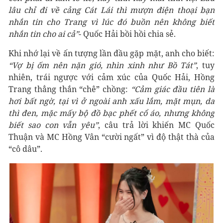
lâu chỉ đi về cảng Cát Lái thì mượn điện thoại bạn
nhắn tin cho Trang vì lúc đó buồn nên không biết
nhắn tin cho ai cả”
- Quốc Hải bồi hồi chia sẻ.
Khi nhớ lại về ấn tượng lần đầu gặp mặt, anh cho biết:
“Vợ bị ốm nên nặn gió, nhìn xinh như Bồ Tát”
, tuy
nhiên, trái ngược với cảm xúc của Quốc Hải, Hồng
Trang thẳng thắn “chê” chồng:
“Cảm giác đầu tiên là
hơi bất ngờ, tại vì ở ngoài anh xấu lắm, mặt mụn, da
thì đen, mặc mấy bộ đồ bạc phết cổ áo, nhưng không
biết sao con vẫn yêu”
, câu trả lời khiến MC Quốc
Thuận và MC Hồng Vân “cười ngất” vì độ thật thà của
“cô dâu”.