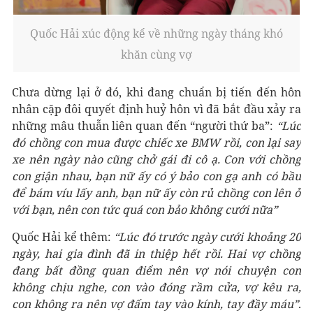
Quốc Hải xúc động kể về những ngày tháng khó
khăn cùng vợ
Chưa dừng lại ở đó, khi đang chuẩn bị tiến đến hôn
nhân cặp đôi quyết định huỷ hôn vì đã bắt đầu xảy ra
những mâu thuẫn liên quan đến “người thứ ba”:
“Lúc
đó chồng con mua được chiếc xe BMW rồi, con lại say
xe nên ngày nào cũng chở gái đi cô ạ. Con với chồng
con giận nhau, bạn nữ ấy có ý bảo con gạ anh có bầu
để bám víu lấy anh, bạn nữ ấy còn rủ chồng con lên ở
với bạn, nên con tức quá con bảo không cưới nữa”
Quốc Hải kể thêm:
“Lúc đó trước ngày cưới khoảng 20
ngày, hai gia đình đã in thiệp hết rồi. Hai vợ chồng
đang bất đồng quan điểm nên vợ nói chuyện con
không chịu nghe, con vào đóng rầm cửa, vợ kêu ra,
con không ra nên vợ đấm tay vào kính, tay đầy máu”
.