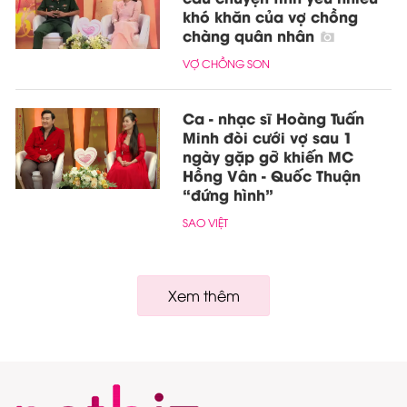
khó khăn của vợ chồng
chàng quân nhân
VỢ CHỒNG SON
Ca - nhạc sĩ Hoàng Tuấn
Minh đòi cưới vợ sau 1
ngày gặp gỡ khiến MC
Hồng Vân - Quốc Thuận
“đứng hình”
SAO VIỆT
Xem thêm