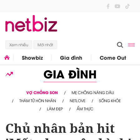
Xem nhiều
Mới nhất
Showbiz
Gia đình
Come Out
GIA ĐÌNH
VỢ CHỒNG SON
MẸ CHỒNG NÀNG DÂU
THÁM TỬ HÔN NHÂN
NETLOVE
SỐNG KHỎE
LÀM ĐẸP
ẨM THỰC
Chủ nhân bản hit